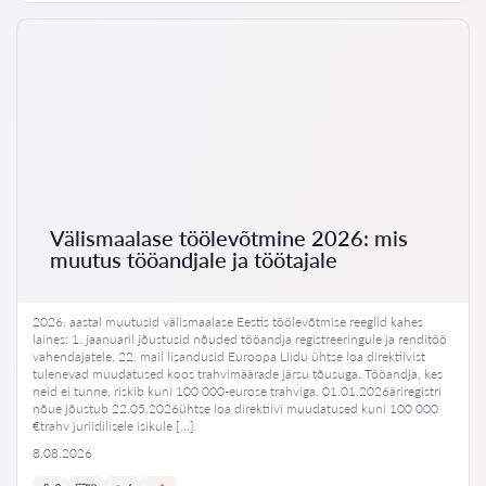
Välismaalase töölevõtmine 2026: mis
muutus tööandjale ja töötajale
2026. aastal muutusid välismaalase Eestis töölevõtmise reeglid kahes
laines: 1. jaanuaril jõustusid nõuded tööandja registreeringule ja renditöö
vahendajatele, 22. mail lisandusid Euroopa Liidu ühtse loa direktiivist
tulenevad muudatused koos trahvimäärade järsu tõusuga. Tööandja, kes
neid ei tunne, riskib kuni 100 000-eurose trahviga. 01.01.2026äriregistri
nõue jõustub 22.05.2026ühtse loa direktiivi muudatused kuni 100 000
€trahv juriidilisele isikule […]
8.08.2026