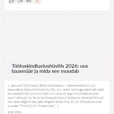
0
0
6
Töötuskindlustushüvitis 2026: uus
baasmäär ja mida see muudab
1. jaanuaril 2026 kadus Eestis töötutoetus – selle asemele tuli uus
baasmääras töötuskindlustushüvitis. Kui varem said tuge peamiselt need,
kes kaotasid töö sunniviisiliselt, siis nüüd on õigus hüvitisele ka omal
soovil lahkujal, kui ta on kolme aasta jooksul töötanud vähemalt 8 kuud.
Kes seda reeglit ei tea, jääb kergesti rahast ilma. 01.01.2026jõustumise
kuupäev TKindlS § 6¹–9¹peamised […]
8.08.2026