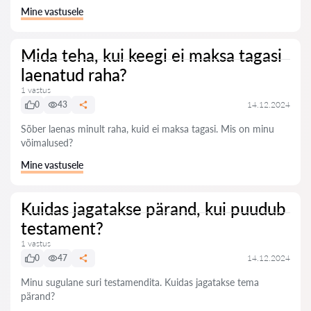
Mine vastusele
Mida teha, kui keegi ei maksa tagasi
laenatud raha?
1 vastus
0
43
14.12.2024
Sõber laenas minult raha, kuid ei maksa tagasi. Mis on minu
võimalused?
Mine vastusele
Kuidas jagatakse pärand, kui puudub
testament?
1 vastus
0
47
14.12.2024
Minu sugulane suri testamendita. Kuidas jagatakse tema
pärand?