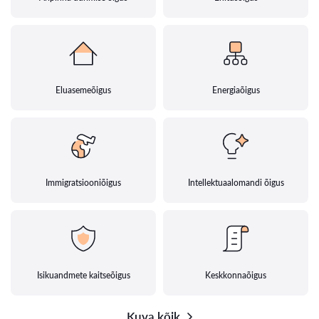
Eluasemeõigus
Energiaõigus
Immigratsiooniõigus
Intellektuaalomandi õigus
Isikuandmete kaitseõigus
Keskkonnaõigus
Kuva kõik