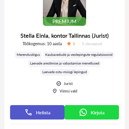
PREMIUM
Stella Einla, kontor Tallinnas (Jurist)
Töökogemus:
10 aasta
Ülevaateid:
5
0 ülevaateid
Hinnang:
Merendusõigus
Kaubavedude ja veolepingute regulatsioonid
Laevade arestimise ja vabastamise menetlused
Laevade ostu-müügi lepingud
Jurist
Viimsi vald
Helista
Kirjuta