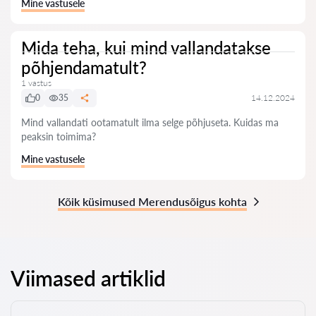
Mine vastusele
Mida teha, kui mind vallandatakse
põhjendamatult?
1 vastus
0
35
14.12.2024
Mind vallandati ootamatult ilma selge põhjuseta. Kuidas ma
peaksin toimima?
Mine vastusele
Kõik küsimused Merendusõigus kohta
Viimased artiklid