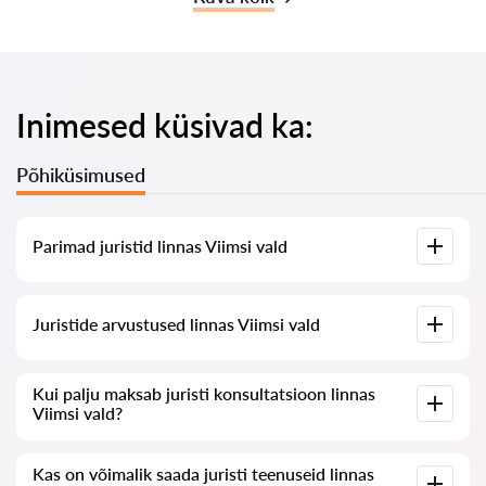
Inimesed küsivad ka:
Põhiküsimused
Parimad juristid linnas Viimsi vald
Meil on koostatud nimekiri parimatest juristidest linnas
Juristide arvustused linnas Viimsi vald
Viimsi vald koos täieliku infoga: hinnad, arvustused,
telefoninumber ja aadress.
Meie teenuses on kogutud ehtsad arvustused juristide kohta,
Kui palju maksab juristi konsultatsioon linnas
me ei kustuta negatiivseid arvustusi ega võimalda nende
Viimsi vald?
manipuleerimist.
Juristide konsultatsioon linnas Viimsi vald algab 80 eurost ja
Kas on võimalik saada juristi teenuseid linnas
võib olla kõrgem (hind sõltub küsimuse keerukusest ja