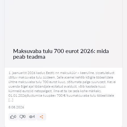
Maksuvaba tulu 700 eurot 2026: mida
peab teadma
1. jaanuarist 2026 kadus Eestis nn maksuküür – keeruline, sissetulekust
sõltuv maksuvaba tulu süsteem. Selle asemel kehtib kõigile tööealistele
ühtne maksuvaba tulu 700 eurot kuus, sõltumata palga suurusest. Kes ei
uuenda õigel ajal tööandjale esitatud avaldust, võib kaotada kuus
kümneid eurosid netopalgast, ilma et ta ise seda kohe märkaks.
01.01.2026jõustumise kuupäev 700 €/kuumaksuvaba tulu tööealistele
[…]
8.08.2026
0
0
4