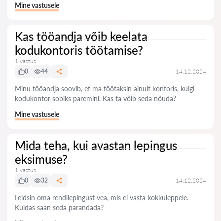
Mine vastusele
Kas tööandja võib keelata
kodukontoris töötamise?
1 vastus
0
44
14.12.2024
Minu tööandja soovib, et ma töötaksin ainult kontoris, kuigi
kodukontor sobiks paremini. Kas ta võib seda nõuda?
Mine vastusele
Mida teha, kui avastan lepingus
eksimuse?
1 vastus
0
32
14.12.2024
Leidsin oma rendilepingust vea, mis ei vasta kokkuleppele.
Kuidas saan seda parandada?