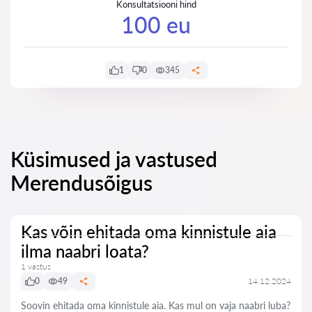
Konsultatsiooni hind
100 eu
1
0
345
Küsimused ja vastused
Merendusõigus
Kas võin ehitada oma kinnistule aia
ilma naabri loata?
1 vastus
0
49
14.12.2024
Soovin ehitada oma kinnistule aia. Kas mul on vaja naabri luba?