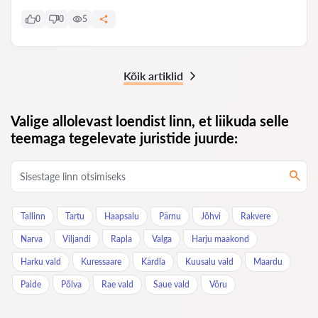
0
0
5
Kõik artiklid
Valige allolevast loendist linn, et liikuda selle
teemaga tegelevate juristide juurde:
Tallinn
Tartu
Haapsalu
Pärnu
Jõhvi
Rakvere
Narva
Viljandi
Rapla
Valga
Harju maakond
Harku vald
Kuressaare
Kärdla
Kuusalu vald
Maardu
Paide
Põlva
Rae vald
Saue vald
Võru