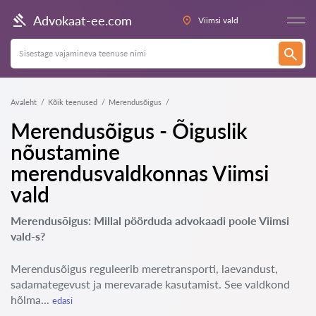
Advokaat-ee.com
Viimsi vald
Avaleht
Kõik teenused
Merendusõigus
Merendusõigus - Õiguslik
nõustamine
merendusvaldkonnas Viimsi
vald
Merendusõigus: Millal pöörduda advokaadi poole Viimsi
vald-s?
Merendusõigus reguleerib meretransporti, laevandust,
sadamategevust ja merevarade kasutamist. See valdkond
hõlma...
edasi