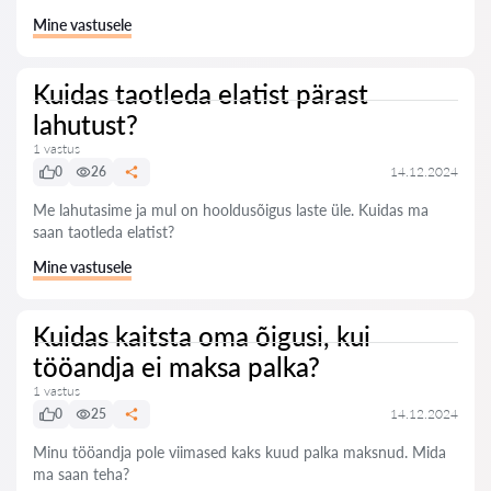
Mine vastusele
Kuidas taotleda elatist pärast
lahutust?
1 vastus
0
26
14.12.2024
Me lahutasime ja mul on hooldusõigus laste üle. Kuidas ma
saan taotleda elatist?
Mine vastusele
Kuidas kaitsta oma õigusi, kui
tööandja ei maksa palka?
1 vastus
0
25
14.12.2024
Minu tööandja pole viimased kaks kuud palka maksnud. Mida
ma saan teha?