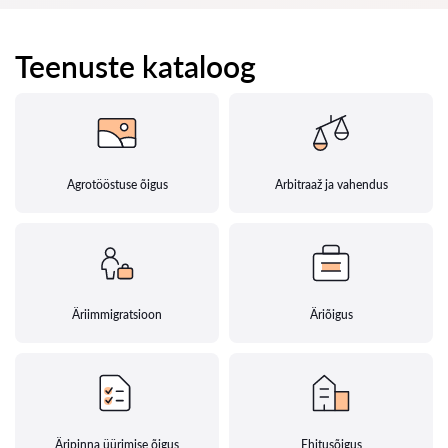
Teenuste kataloog
Agrotööstuse õigus
Arbitraaž ja vahendus
Äriimmigratsioon
Äriõigus
Äripinna üürimise õigus
Ehitusõigus