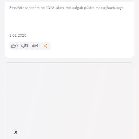
Ettevõtte saneerimine 2026: aken, mis sulgub püsiva maksejõuetusega
1.01.2020
0
0
4
x