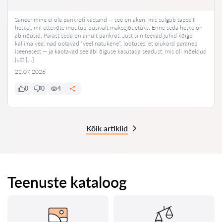
Saneerimine ei ole pankroti vastand — see on aken, mis sulgub täpselt
hetkel, mil ettevõte muutub püsivalt maksejõuetuks. Enne seda hetke on
abinõusid. Pärast seda on ainult pankrot. Just siin teevad juhid kõige
kallima vea: nad ootavad “veel natukene”, lootuses, et olukord paraneb
iseenesest — ja kaotavad seeläbi õiguse kasutada seadust, mis oli mõeldud
just […]
22.07.2026
0
0
4
Kõik artiklid
Teenuste kataloog