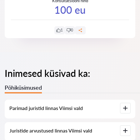
Konsultatsiooni hind
100 eu
1
0
Inimesed küsivad ka:
Põhiküsimused
Parimad juristid linnas Viimsi vald
Meil on koostatud nimekiri parimatest juristidest linnas
Juristide arvustused linnas Viimsi vald
Viimsi vald koos täieliku infoga: hinnad, arvustused,
telefoninumber ja aadress.