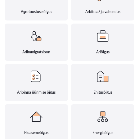
Agrotööstuse õigus
Arbitraaž ja vahendus
Äriimmigratsioon
Äriõigus
Äripinna üürimise õigus
Ehitusõigus
Eluasemeõigus
Energiaõigus