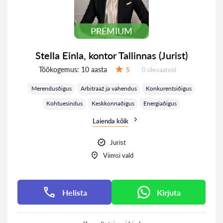
PREMIUM
Stella Einla, kontor Tallinnas (Jurist)
Töökogemus:
10 aasta
Ülevaateid:
5
0 ülevaateid
Hinnang:
Merendusõigus
Arbitraaž ja vahendus
Konkurentsiõigus
Kohtuesindus
Keskkonnaõigus
Energiaõigus
Laienda kõik
Jurist
Viimsi vald
Helista
Kirjuta