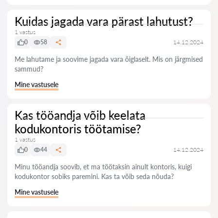
Kuidas jagada vara pärast lahutust?
1 vastus
0
58
14.12.2024
Me lahutame ja soovime jagada vara õiglaselt. Mis on järgmised
sammud?
Mine vastusele
Kas tööandja võib keelata
kodukontoris töötamise?
1 vastus
0
44
14.12.2024
Minu tööandja soovib, et ma töötaksin ainult kontoris, kuigi
kodukontor sobiks paremini. Kas ta võib seda nõuda?
Mine vastusele