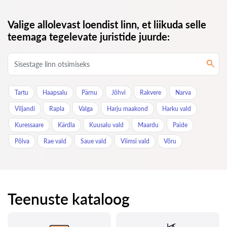
Valige allolevast loendist linn, et liikuda selle
teemaga tegelevate juristide juurde:
Tartu
Haapsalu
Pärnu
Jõhvi
Rakvere
Narva
Viljandi
Rapla
Valga
Harju maakond
Harku vald
Kuressaare
Kärdla
Kuusalu vald
Maardu
Paide
Põlva
Rae vald
Saue vald
Viimsi vald
Võru
Teenuste kataloog