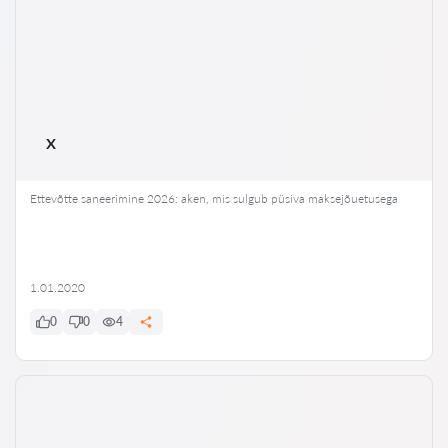
x
Ettevõtte saneerimine 2026: aken, mis sulgub püsiva maksejõuetusega
1.01.2020
0
0
4