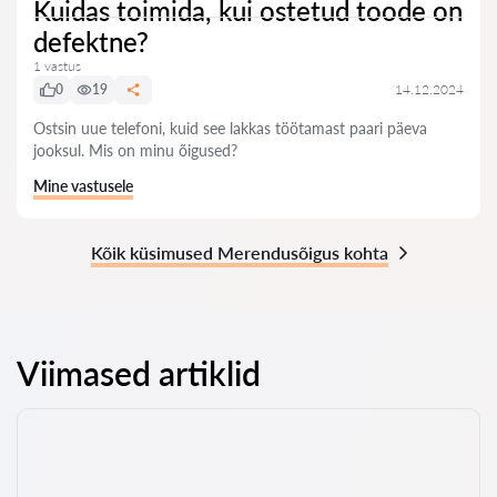
Kuidas toimida, kui ostetud toode on
defektne?
1 vastus
0
19
14.12.2024
Ostsin uue telefoni, kuid see lakkas töötamast paari päeva
jooksul. Mis on minu õigused?
Mine vastusele
Kõik küsimused Merendusõigus kohta
Viimased artiklid