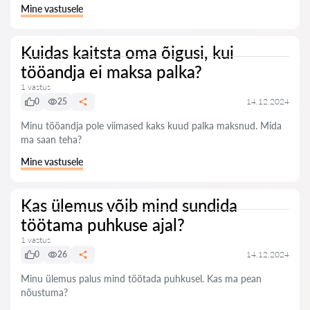
Mine vastusele
Kuidas kaitsta oma õigusi, kui
tööandja ei maksa palka?
1 vastus
0
25
14.12.2024
Minu tööandja pole viimased kaks kuud palka maksnud. Mida
ma saan teha?
Mine vastusele
Kas ülemus võib mind sundida
töötama puhkuse ajal?
1 vastus
0
26
14.12.2024
Minu ülemus palus mind töötada puhkusel. Kas ma pean
nõustuma?