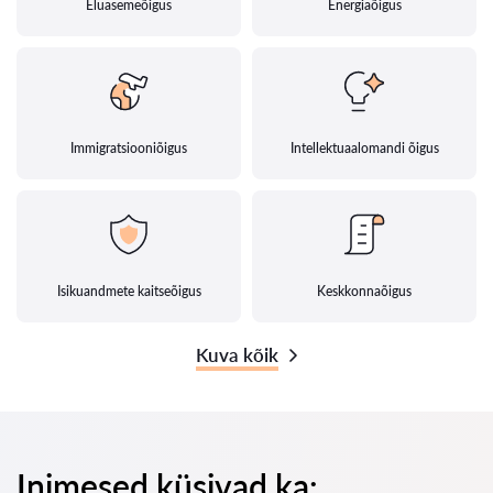
Eluasemeõigus
Energiaõigus
Immigratsiooniõigus
Intellektuaalomandi õigus
Isikuandmete kaitseõigus
Keskkonnaõigus
Kuva kõik
Inimesed küsivad ka: