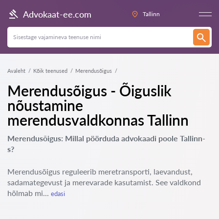
Advokaat-ee.com
Tallinn
Avaleht
Kõik teenused
Merendusõigus
Merendusõigus - Õiguslik
nõustamine
merendusvaldkonnas Tallinn
Merendusõigus: Millal pöörduda advokaadi poole Tallinn-
s?
Merendusõigus reguleerib meretransporti, laevandust,
sadamategevust ja merevarade kasutamist. See valdkond
hõlmab mi...
edasi