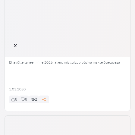
x
Ettevõtte saneerimine 2026: aken, mis sulgub püsiva maksejõuetusega
1.01.2020
0
0
2