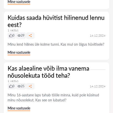
Mine vastusele
Kuidas saada hüvitist hilinenud lennu
eest?
1 vastus
0
29
14.12.2024
Minu lend hilines üle kolme tunni. Kas mul on õigus hüvitisele?
Mine vastusele
Kas alaealine võib ilma vanema
nõusolekuta tööd teha?
1 vastus
0
25
14.12.2024
Minu 16-aastane laps tahab tööle minna, kuid pole küsinud
minu nõusolekut. Kas see on lubatud?
Mine vastusele