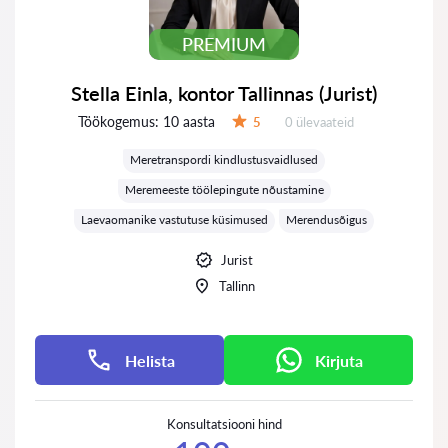
PREMIUM
Stella Einla, kontor Tallinnas (Jurist)
Töökogemus:
10 aasta
Ülevaateid:
5
0 ülevaateid
Hinnang:
Meretranspordi kindlustusvaidlused
Meremeeste töölepingute nõustamine
Laevaomanike vastutuse küsimused
Merendusõigus
Jurist
Tallinn
Helista
Kirjuta
Konsultatsiooni hind