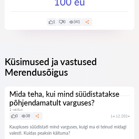
100 eu
1
0
341
Küsimused ja vastused
Merendusõigus
Mida teha, kui mind süüdistatakse
põhjendamatult varguses?
1 vastus
0
38
14.12.2024
Kaupluses süüdistati mind varguses, kuigi ma ei teinud midagi
valesti. Kuidas peaksin käituma?