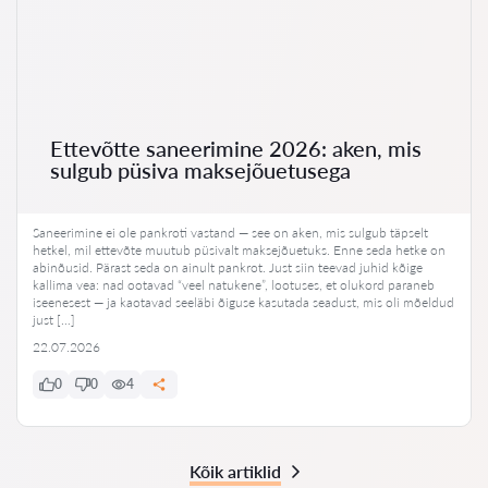
Ettevõtte saneerimine 2026: aken, mis
sulgub püsiva maksejõuetusega
Saneerimine ei ole pankroti vastand — see on aken, mis sulgub täpselt
hetkel, mil ettevõte muutub püsivalt maksejõuetuks. Enne seda hetke on
abinõusid. Pärast seda on ainult pankrot. Just siin teevad juhid kõige
kallima vea: nad ootavad “veel natukene”, lootuses, et olukord paraneb
iseenesest — ja kaotavad seeläbi õiguse kasutada seadust, mis oli mõeldud
just […]
22.07.2026
0
0
4
Kõik artiklid