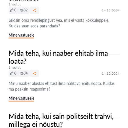
1 vastus
0
32
14.12.2024
Leidsin oma rendilepingust vea, mis ei vasta kokkuleppele.
Kuidas saan seda parandada?
Mine vastusele
Mida teha, kui naaber ehitab ilma
loata?
1 vastus
0
34
14.12.2024
Minu naaber alustas ehitust ilma nähtava ehitusloata. Kuidas
ma peaksin reageerima?
Mine vastusele
Mida teha, kui sain politseilt trahvi,
millega ei nõustu?