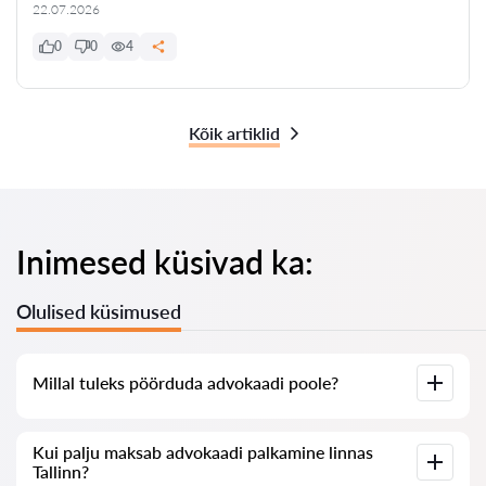
22.07.2026
0
0
4
Kõik artiklid
Inimesed küsivad ka:
Olulised küsimused
Millal tuleks pöörduda advokaadi poole?
Millal on vaja pöörduda advokaadi poole? Inimesed
Kui palju maksab advokaadi palkamine linnas
otsustavad advokaadi poole pöörduda tavaliselt siis, kui neil
Tallinn?
on keerulised probleemid. Linnas Tallinn pöördutakse