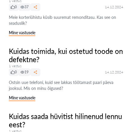
1 vastus
0
37
14.12.2024
Meie korteriühistu küsib suuremat remonditasu. Kas see on
seaduslik?
Mine vastusele
Kuidas toimida, kui ostetud toode on
defektne?
1 vastus
0
19
14.12.2024
Ostsin uue telefoni, kuid see lakkas töötamast paari päeva
jooksul. Mis on minu õigused?
Mine vastusele
Kuidas saada hüvitist hilinenud lennu
eest?
1 vastus