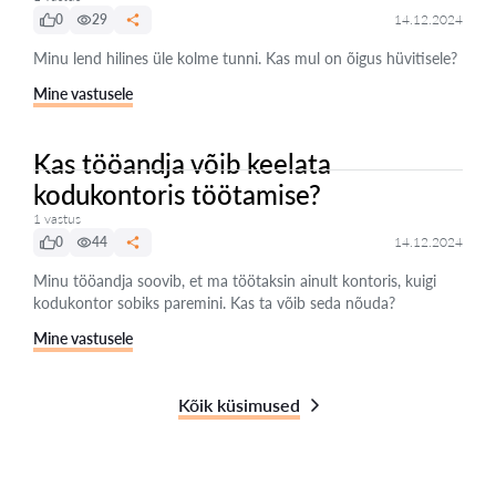
0
29
14.12.2024
Minu lend hilines üle kolme tunni. Kas mul on õigus hüvitisele?
Mine vastusele
Kas tööandja võib keelata
kodukontoris töötamise?
1 vastus
0
44
14.12.2024
Minu tööandja soovib, et ma töötaksin ainult kontoris, kuigi
kodukontor sobiks paremini. Kas ta võib seda nõuda?
Mine vastusele
Kõik küsimused