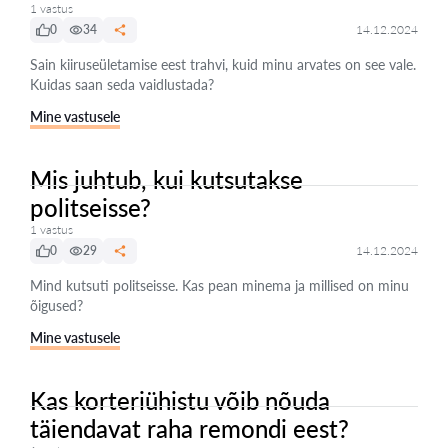
1 vastus
0
34
14.12.2024
Sain kiiruseületamise eest trahvi, kuid minu arvates on see vale.
Kuidas saan seda vaidlustada?
Mine vastusele
Mis juhtub, kui kutsutakse
politseisse?
1 vastus
0
29
14.12.2024
Mind kutsuti politseisse. Kas pean minema ja millised on minu
õigused?
Mine vastusele
Kas korteriühistu võib nõuda
täiendavat raha remondi eest?