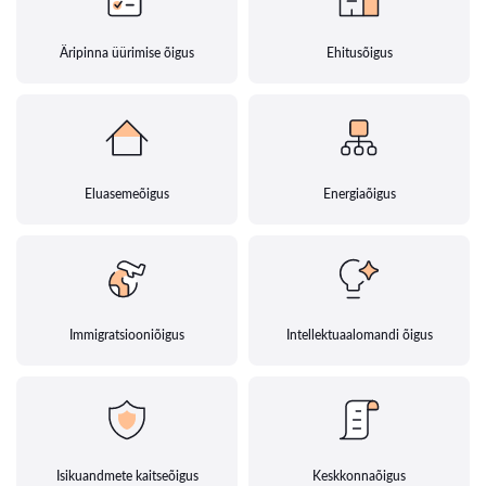
Äripinna üürimise õigus
Ehitusõigus
Eluasemeõigus
Energiaõigus
Immigratsiooniõigus
Intellektuaalomandi õigus
Isikuandmete kaitseõigus
Keskkonnaõigus