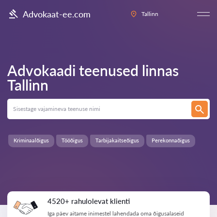
Advokaat-ee.com
Tallinn
Advokaadi teenused linnas
Tallinn
Kriminaalõigus
Tööõigus
Tarbijakaitseõigus
Perekonnaõigus
4520+ rahulolevat klienti
Iga päev aitame inimestel lahendada oma õigusalaseid