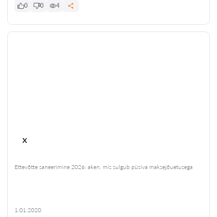
0
0
4
x
Ettevõtte saneerimine 2026: aken, mis sulgub püsiva maksejõuetusega
1.01.2020