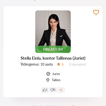
PREMIUM
Stella Einla, kontor Tallinnas (Jurist)
Töökogemus:
10 aasta
Ülevaateid:
5
0 ülevaateid
Hinnang:
Jurist
Tallinn
1
0