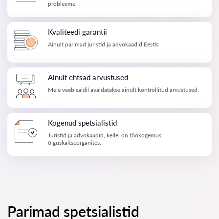
probleeme.
Kvaliteedi garantii
Ainult parimad juristid ja advokaadid Eestis.
Ainult ehtsad arvustused
Meie veebisaidil avaldatakse ainult kontrollitud arvustused.
Kogenud spetsialistid
Juristid ja advokaadid, kellel on töökogemus
õiguskaitseorganites.
Parimad spetsialistid