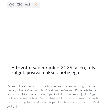
0
0
3
Ettevõtte saneerimine 2026: aken, mis
sulgub püsiva maksejõuetusega
Saneerimine ei ole pankroti vastand — see on aken, mis sulgub täpselt
hetkel, mil ettevõte muutub püsivalt maksejõuetuks. Enne seda hetke on
abinõusid. Pärast seda on ainult pankrot. Just siin teevad juhid kõige
kallima vea: nad ootavad “veel natukene”, lootuses, et olukord paraneb
iseenesest — ja kaotavad seeläbi õiguse kasutada seadust, mis oli mõeldud
just […]