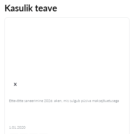
Kasulik teave
x
Ettevõtte saneerimine 2026: aken, mis sulgub püsiva maksejõuetusega
1.01.2020