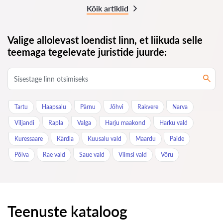
Kõik artiklid
Valige allolevast loendist linn, et liikuda selle
teemaga tegelevate juristide juurde:
Tartu
Haapsalu
Pärnu
Jõhvi
Rakvere
Narva
Viljandi
Rapla
Valga
Harju maakond
Harku vald
Kuressaare
Kärdla
Kuusalu vald
Maardu
Paide
Põlva
Rae vald
Saue vald
Viimsi vald
Võru
Teenuste kataloog