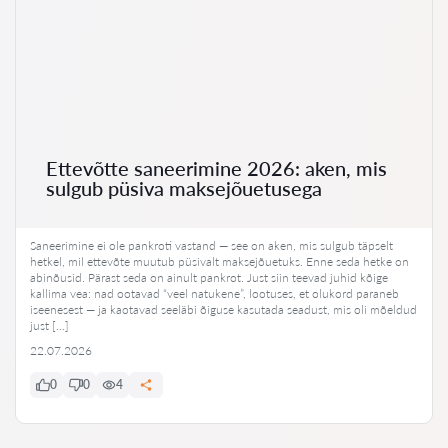
Ettevõtte saneerimine 2026: aken, mis
sulgub püsiva maksejõuetusega
Saneerimine ei ole pankroti vastand — see on aken, mis sulgub täpselt
hetkel, mil ettevõte muutub püsivalt maksejõuetuks. Enne seda hetke on
abinõusid. Pärast seda on ainult pankrot. Just siin teevad juhid kõige
kallima vea: nad ootavad “veel natukene”, lootuses, et olukord paraneb
iseenesest — ja kaotavad seeläbi õiguse kasutada seadust, mis oli mõeldud
just […]
22.07.2026
0
0
4