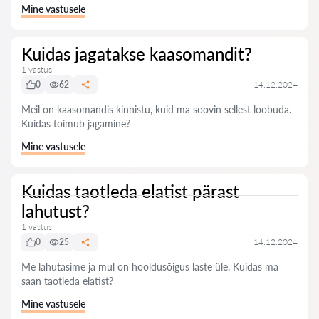
Mine vastusele
Kuidas jagatakse kaasomandit?
1 vastus
0
62
14.12.2024
Meil on kaasomandis kinnistu, kuid ma soovin sellest loobuda.
Kuidas toimub jagamine?
Mine vastusele
Kuidas taotleda elatist pärast
lahutust?
1 vastus
0
25
14.12.2024
Me lahutasime ja mul on hooldusõigus laste üle. Kuidas ma
saan taotleda elatist?
Mine vastusele