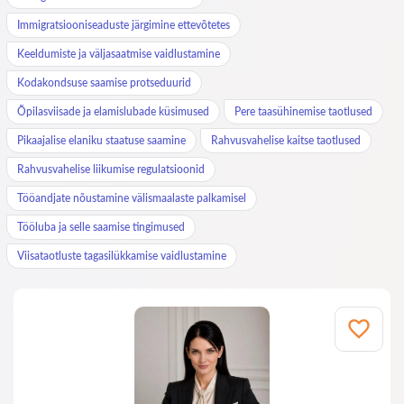
Immigratsiooniseaduste järgimine ettevõtetes
Keeldumiste ja väljasaatmise vaidlustamine
Kodakondsuse saamise protseduurid
Õpilasviisade ja elamislubade küsimused
Pere taasühinemise taotlused
Pikaajalise elaniku staatuse saamine
Rahvusvahelise kaitse taotlused
Rahvusvahelise liikumise regulatsioonid
Tööandjate nõustamine välismaalaste palkamisel
Tööluba ja selle saamise tingimused
Viisataotluste tagasilükkamise vaidlustamine