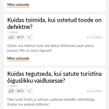
Mine vastusele
Kuidas toimida, kui ostetud toode on
defektne?
1 vastus
0
19
14.12.2024
Ostsin uue telefoni, kuid see lakkas töötamast paari päeva
jooksul. Mis on minu õigused?
Mine vastusele
Kuidas tegutseda, kui satute turistina
õiguslikku vaidlusesse?
1 vastus
0
23
14.12.2024
Olen turist Eestis ja sattusin vaidlusse kohaliku ettevõttega.
Kuidas ma peaksin käituma?