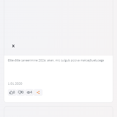
x
Ettevõtte saneerimine 2026: aken, mis sulgub püsiva maksejõuetusega
1.01.2020
0
0
4