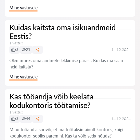
Mine vastusele
Kuidas kaitsta oma isikuandmeid
Eestis?
1 vastus
0
21
14.12.2024
Olen mures oma andmete lekkimise pärast. Kuidas ma saan
neid kaitsta?
Mine vastusele
Kas tööandja võib keelata
kodukontoris töötamise?
1 vastus
0
44
14.12.2024
Minu tööandja soovib, et ma töötaksin ainult kontoris, kuigi
kodukontor sobiks paremini. Kas ta võib seda nõuda?