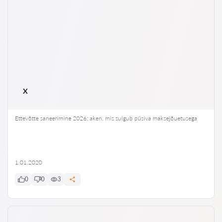
x
Ettevõtte saneerimine 2026: aken, mis sulgub püsiva maksejõuetusega
1.01.2020
0
0
3