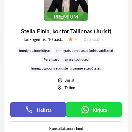
PREMIUM
Stella Einla, kontor Tallinnas (Jurist)
Töökogemus:
10 aasta
Ülevaateid:
5
0 ülevaateid
Hinnang:
Immigratsiooniõigus
Immigratsioonialased kohtuvaidlused
Pere taasühinemise taotlused
Immigratsiooniseaduste järgimine ettevõtetes
Jurist
Tallinn
Helista
Kirjuta
Konsultatsiooni hind