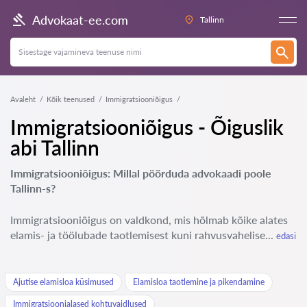
Advokaat-ee.com
Tallinn
Avaleht
Kõik teenused
Immigratsiooniõigus
Immigratsiooniõigus - Õiguslik
abi Tallinn
Immigratsiooniõigus: Millal pöörduda advokaadi poole
Tallinn-s?
Immigratsiooniõigus on valdkond, mis hõlmab kõike alates
elamis- ja töölubade taotlemisest kuni rahvusvahelise...
edasi
Ajutise elamisloa küsimused
Elamisloa taotlemine ja pikendamine
Immigratsioonialased kohtuvaidlused