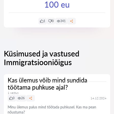
100 eu
1
0
341
Küsimused ja vastused
Immigratsiooniõigus
Kas ülemus võib mind sundida
töötama puhkuse ajal?
1 vastus
0
26
14.12.2024
Minu ülemus palus mind töötada puhkusel. Kas ma pean
nõustuma?