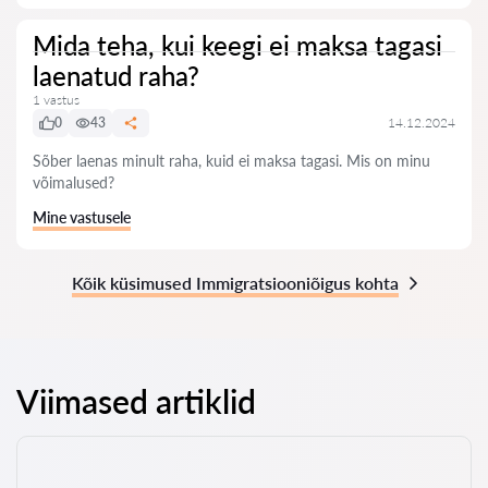
Mida teha, kui keegi ei maksa tagasi
laenatud raha?
1 vastus
0
43
14.12.2024
Sõber laenas minult raha, kuid ei maksa tagasi. Mis on minu
võimalused?
Mine vastusele
Kõik küsimused Immigratsiooniõigus kohta
Viimased artiklid