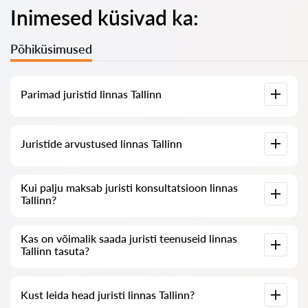
Inimesed küsivad ka:
Põhiküsimused
Parimad juristid linnas Tallinn
Meil on koostatud nimekiri parimatest juristidest linnas
Juristide arvustused linnas Tallinn
Tallinn koos täieliku infoga: hinnad, arvustused,
telefoninumber ja aadress.
Meie teenuses on kogutud ehtsad arvustused juristide kohta,
Kui palju maksab juristi konsultatsioon linnas
me ei kustuta negatiivseid arvustusi ega võimalda nende
Tallinn?
manipuleerimist.
Juristide konsultatsioon linnas Tallinn algab 80 eurost ja võib
Kas on võimalik saada juristi teenuseid linnas
olla kõrgem (hind sõltub küsimuse keerukusest ja vastuse
Tallinn tasuta?
vormist).
Alustuseks sõnastage oma küsimus selgelt ja lühidalt ning
Kust leida head juristi linnas Tallinn?
proovige see esitada. Kui küsimus ei ole keeruline ja sellele
saab kiiresti vastata, annavad juristid sageli tasuta vastuseid.