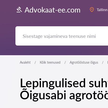
Advokaat-ee.com
Tallinn
Avaleht
Kõik teenused
Agrotööstuse õigus
Lepingulised suh
Õigusabi agrotöö