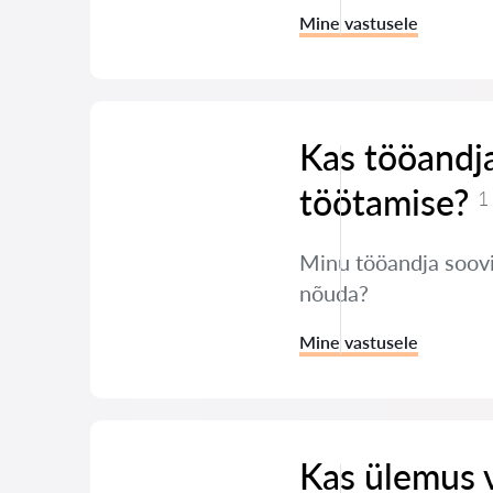
Mine vastusele
Kas tööandja
töötamise?
1
Minu tööandja soovib
nõuda?
Mine vastusele
Kas ülemus 