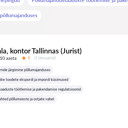
 lepingud
Põllumajandussaaduste töötlemise ja pake
d põllumajanduses
nla, kontor Tallinnas (Jurist)
10 aasta
Ülevaateid:
5
0 ülevaateid
Hinnang:
ide järgimine põllumajanduses
ike toodete ekspordi ja impordi küsimused
aaduste töötlemise ja pakendamise regulatsioonid
uhted põllumeeste ja ostjate vahel