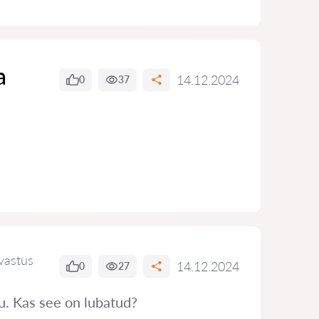
a
14.12.2024
0
37
vastus
14.12.2024
0
27
tu. Kas see on lubatud?