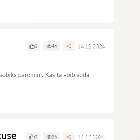
14.12.2024
0
44
sobiks paremini. Kas ta võib seda
kuse
14.12.2024
0
26