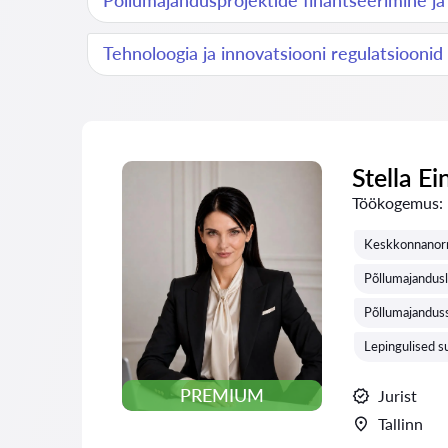
Põllumajandusprojektide finantseerimine ja
Tehnoloogia ja innovatsiooni regulatsiooni
Stella Ei
Töökogemus:
Keskkonnanorm
Põllumajandusl
Põllumajanduss
Lepingulised s
PREMIUM
Jurist
Tallinn