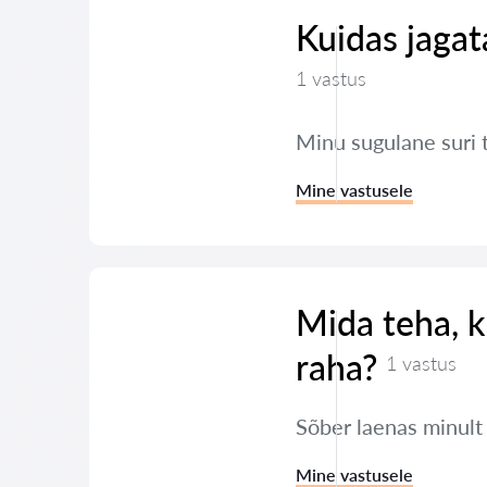
Kuidas jaga
1 vastus
Minu sugulane suri 
Mine vastusele
Mida teha, k
raha?
1 vastus
Sõber laenas minult
Mine vastusele