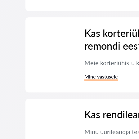
Kas korteriü
remondi ees
Meie korteriühistu 
Mine vastusele
Kas rendilea
Minu üürileandja tea