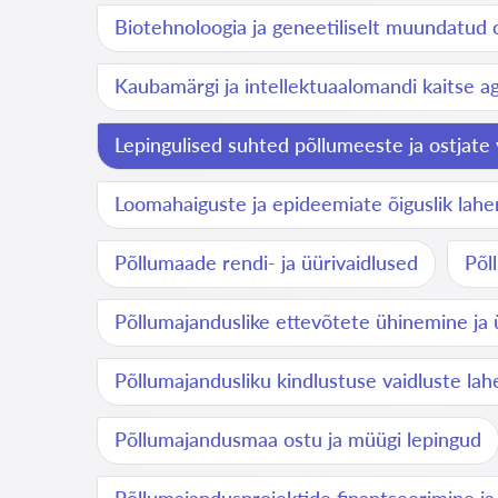
Biotehnoloogia ja geneetiliselt muundatud 
Kaubamärgi ja intellektuaalomandi kaitse a
Lepingulised suhted põllumeeste ja ostjate 
Loomahaiguste ja epideemiate õiguslik lah
Põllumaade rendi- ja üürivaidlused
Põl
Põllumajanduslike ettevõtete ühinemine ja
Põllumajandusliku kindlustuse vaidluste la
Põllumajandusmaa ostu ja müügi lepingud