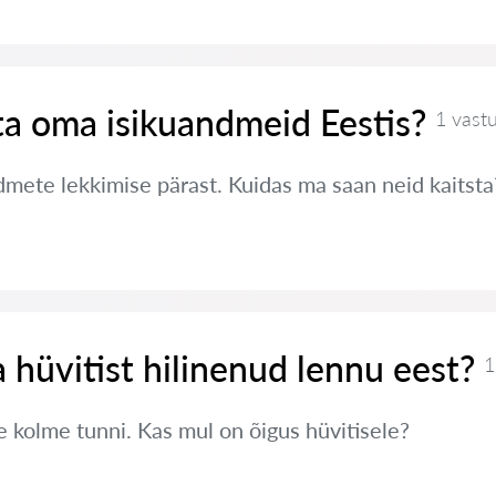
ta oma isikuandmeid Eestis?
1 vast
ete lekkimise pärast. Kuidas ma saan neid kaitsta
 hüvitist hilinenud lennu eest?
1
e kolme tunni. Kas mul on õigus hüvitisele?