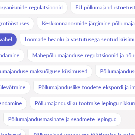
organismide regulatsioonid
EU põllumajandustoetus
grotööstuses
Keskkonnanormide järgimine põllumaj
vahel
Loomade heaolu ja vastutusega seotud küsim
endamine
Mahepõllumajanduse regulatsioonid ja nõ
lumajanduse maksuõiguse küsimused
Põllumajandus
 ülevõtmine
Põllumajanduslike toodete ekspordi ja 
hendamine
Põllumajandusliku tootmise lepingu rikku
Põllumajandusmasinate ja seadmete lepingud