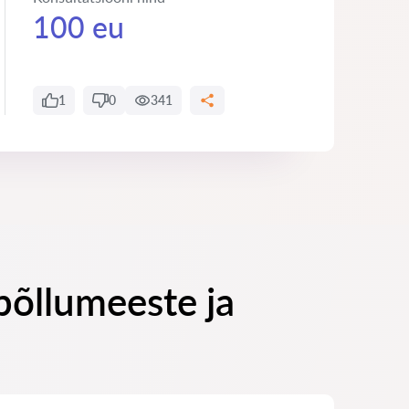
100 eu
1
0
341
põllumeeste ja