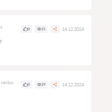
us
14.12.2024
0
21
?
 vastus
14.12.2024
0
29