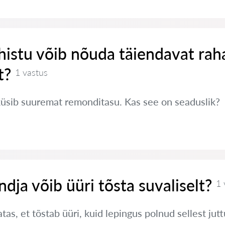
histu võib nõuda täiendavat rah
t?
1 vastus
küsib suuremat remonditasu. Kas see on seaduslik?
ndja võib üüri tõsta suvaliselt?
1 
tas, et tõstab üüri, kuid lepingus polnud sellest jut