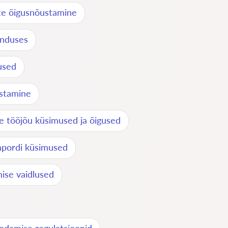
te õigusnõustamine
anduses
used
ustamine
e tööjõu küsimused ja õigused
impordi küsimused
mise vaidlused