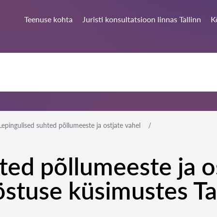
Teenuse kohta
Juristi konsultatsioon linnas Tallinn
K
Lepingulised suhted põllumeeste ja ostjate vahel
ted põllumeeste ja os
stuse küsimustes Ta