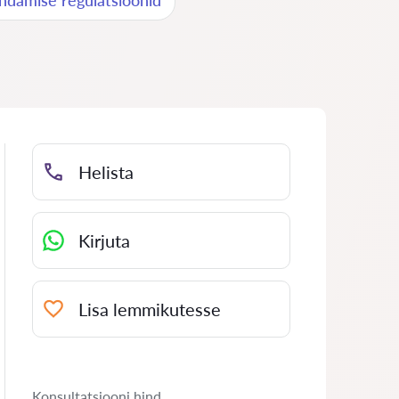
ndamise regulatsioonid
Helista
Kirjuta
Lisa lemmikutesse
Konsultatsiooni hind