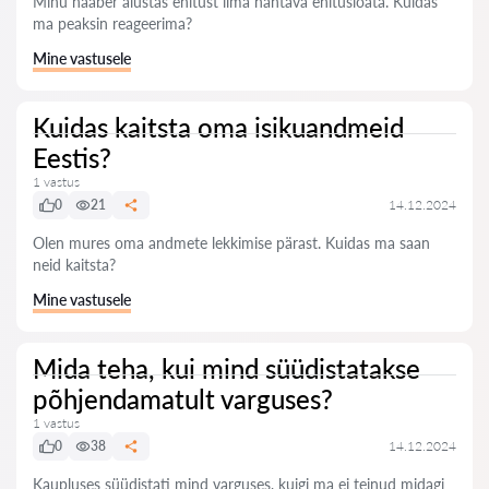
Minu naaber alustas ehitust ilma nähtava ehitusloata. Kuidas
ma peaksin reageerima?
Mine vastusele
Kuidas kaitsta oma isikuandmeid
Eestis?
1 vastus
0
21
14.12.2024
Olen mures oma andmete lekkimise pärast. Kuidas ma saan
neid kaitsta?
Mine vastusele
Mida teha, kui mind süüdistatakse
põhjendamatult varguses?
1 vastus
0
38
14.12.2024
Kaupluses süüdistati mind varguses, kuigi ma ei teinud midagi