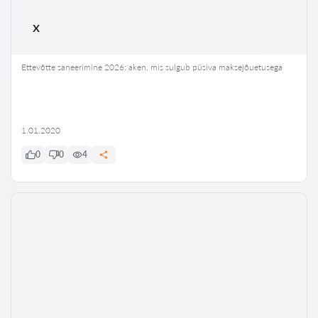
x
Ettevõtte saneerimine 2026: aken, mis sulgub püsiva maksejõuetusega
1.01.2020
0
0
4