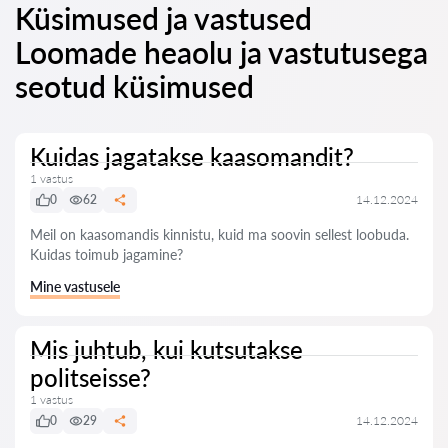
Küsimused ja vastused
Loomade heaolu ja vastutusega
seotud küsimused
Kuidas jagatakse kaasomandit?
1 vastus
0
62
14.12.2024
Meil on kaasomandis kinnistu, kuid ma soovin sellest loobuda.
Kuidas toimub jagamine?
Mine vastusele
Mis juhtub, kui kutsutakse
politseisse?
1 vastus
0
29
14.12.2024