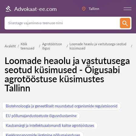
Advokaat-ee.com
Tallinn
Kõik
Agrotööstuse
Loomade heaolu ja vastutusega seotud
Avaleht
teenused
õigus
küsimused
Loomade heaolu ja vastutusega
seotud küsimused - Õigusabi
agrotööstuse küsimustes
Tallinn
Biotehnoloogia ja geneetiliselt muundatud organismide regulatsioonid
EU põllumajandustoetuste õigusnõustamine
Kaubamärgi ja intellektuaalomandi kaitse agrotööstuses
Keskkonnanormide järgimine põllumajanduses