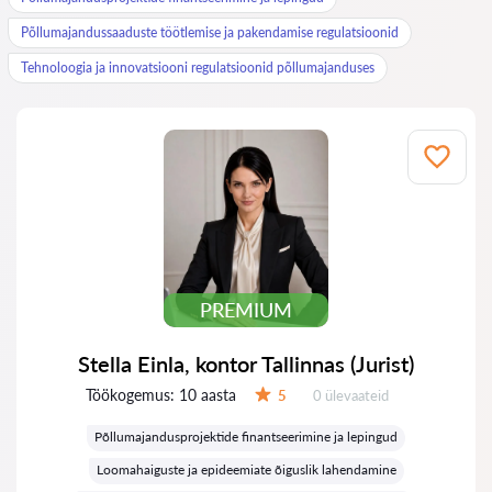
Põllumajandussaaduste töötlemise ja pakendamise regulatsioonid
Tehnoloogia ja innovatsiooni regulatsioonid põllumajanduses
PREMIUM
Stella Einla, kontor Tallinnas (Jurist)
Töökogemus:
10 aasta
Ülevaateid:
5
0 ülevaateid
Hinnang:
Põllumajandusprojektide finantseerimine ja lepingud
Loomahaiguste ja epideemiate õiguslik lahendamine