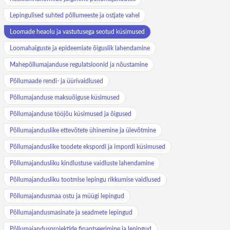
Lepingulised suhted põllumeeste ja ostjate vahel
Loomade heaolu ja vastutusega seotud küsimused
Loomahaiguste ja epideemiate õiguslik lahendamine
Mahepõllumajanduse regulatsioonid ja nõustamine
Põllumaade rendi- ja üürivaidlused
Põllumajanduse maksuõiguse küsimused
Põllumajanduse tööjõu küsimused ja õigused
Põllumajanduslike ettevõtete ühinemine ja ülevõtmine
Põllumajanduslike toodete ekspordi ja impordi küsimused
Põllumajandusliku kindlustuse vaidluste lahendamine
Põllumajandusliku tootmise lepingu rikkumise vaidlused
Põllumajandusmaa ostu ja müügi lepingud
Põllumajandusmasinate ja seadmete lepingud
Põllumajandusprojektide finantseerimine ja lepingud