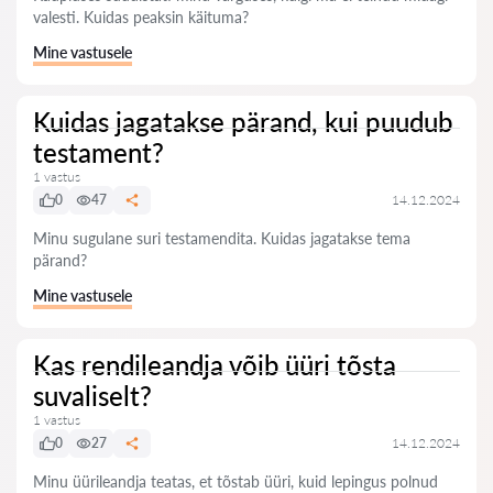
valesti. Kuidas peaksin käituma?
Mine vastusele
Kuidas jagatakse pärand, kui puudub
testament?
1 vastus
0
47
14.12.2024
Minu sugulane suri testamendita. Kuidas jagatakse tema
pärand?
Mine vastusele
Kas rendileandja võib üüri tõsta
suvaliselt?
1 vastus
0
27
14.12.2024
Minu üürileandja teatas, et tõstab üüri, kuid lepingus polnud