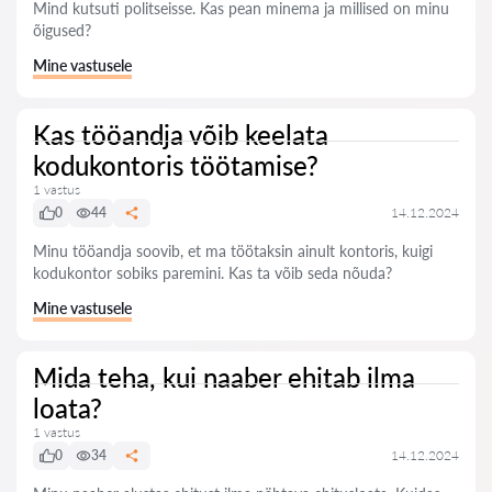
Mind kutsuti politseisse. Kas pean minema ja millised on minu
õigused?
Mine vastusele
Kas tööandja võib keelata
kodukontoris töötamise?
1 vastus
0
44
14.12.2024
Minu tööandja soovib, et ma töötaksin ainult kontoris, kuigi
kodukontor sobiks paremini. Kas ta võib seda nõuda?
Mine vastusele
Mida teha, kui naaber ehitab ilma
loata?
1 vastus
0
34
14.12.2024