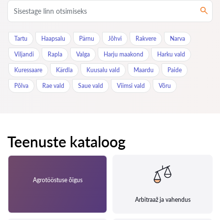
Tartu
Haapsalu
Pärnu
Jõhvi
Rakvere
Narva
Viljandi
Rapla
Valga
Harju maakond
Harku vald
Kuressaare
Kärdla
Kuusalu vald
Maardu
Paide
Põlva
Rae vald
Saue vald
Viimsi vald
Võru
Teenuste kataloog
Agrotööstuse õigus
Arbitraaž ja vahendus