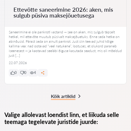
Ettevõtte saneerimine 2026: aken, mis
sulgub püsiva maksejõuetusega
Saneerimine ei ole pankroti vastand — see on aken, mis sulgub täpselt
hetkel, mil ettevõte muutub püsivalt maksejõuetuks. Enne seda hetke on
abinõusid. Pärast seda on ainult pankrot. Just siin teevad juhid kõige
kallima vea: nad ootavad “veel natukene”, lootuses, et olukord paraneb
iseenesest — ja kaotavad seeläbi õiguse kasutada seadust, mis oli mõeldud
just […]
22.07.2026
0
0
4
Kõik artiklid
Valige allolevast loendist linn, et liikuda selle
teemaga tegelevate juristide juurde: