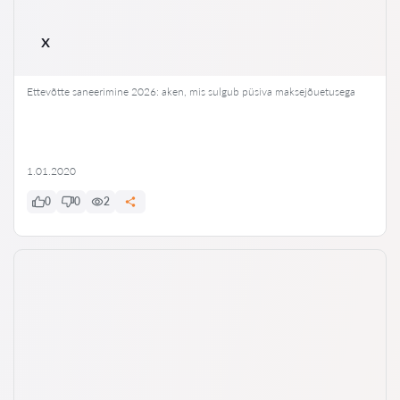
x
Ettevõtte saneerimine 2026: aken, mis sulgub püsiva maksejõuetusega
1.01.2020
0
0
2