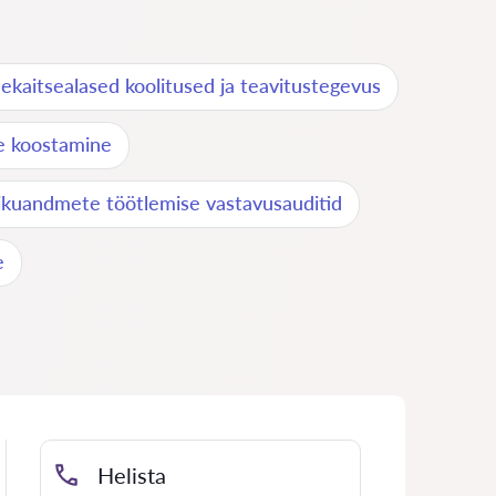
kaitsealased koolitused ja teavitustegevus
e koostamine
sikuandmete töötlemise vastavusauditid
e
Helista