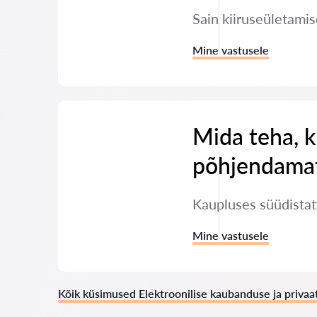
Sain kiiruseületamis
Mine vastusele
Mida teha, k
põhjendamat
Kaupluses süüdistati
Mine vastusele
Kõik küsimused Elektroonilise kaubanduse ja priva