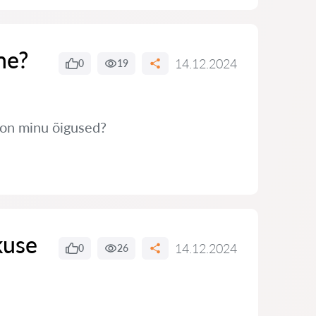
ne?
14.12.2024
0
19
s on minu õigused?
kuse
14.12.2024
0
26