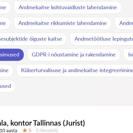
ine
Andmekaitse kohtuvaidluste lahendamine
ine
Andmekaitse rikkumiste lahendamine
Andme
subjektide õiguste kaitse
Andmetöötluse lepingut
üsimused
GDPR-i nõustamine ja rakendamine
I
mine
Küberturvalisuse ja andmekaitse integreerimin
mused
nla, kontor Tallinnas (Jurist)
10 aasta
Ülevaateid:
5
0 ülevaateid