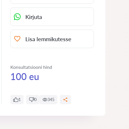
Kirjuta
Lisa lemmikutesse
Konsultatsiooni hind
100 eu
1
0
345