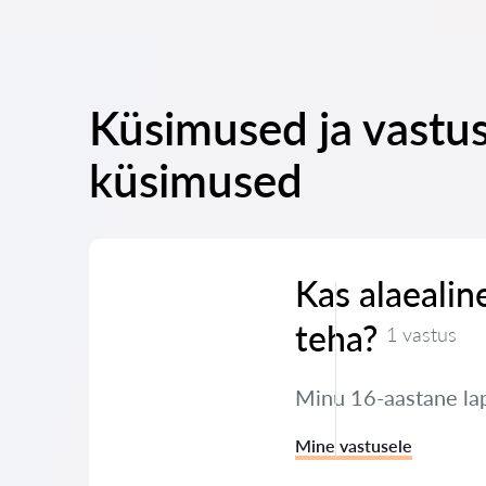
Küsimused ja vastus
küsimused
Kas alaealin
teha?
1 vastus
Minu 16-aastane lap
Mine vastusele