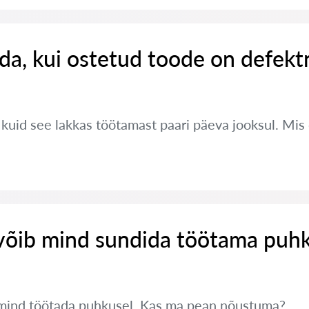
da, kui ostetud toode on defekt
, kuid see lakkas töötamast paari päeva jooksul. Mi
võib mind sundida töötama puh
mind töötada puhkusel. Kas ma pean nõustuma?