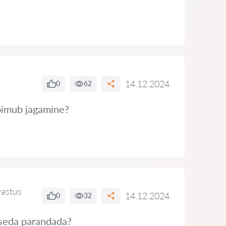
14.12.2024
0
62
toimub jagamine?
vastus
14.12.2024
0
32
 seda parandada?