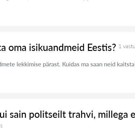
ta oma isikuandmeid Eestis?
1 vast
ete lekkimise pärast. Kuidas ma saan neid kaitsta
i sain politseilt trahvi, millega e
us