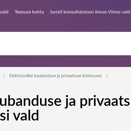
 vald
Teenuse kohta
Juristi konsultatsioon linnas Viimsi vald
Elektroonilise kaubanduse ja privaatsuse küsimused
aubanduse ja privaat
si vald