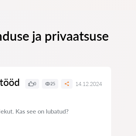
duse ja privaatsuse
 tööd
14.12.2024
0
25
ekut. Kas see on lubatud?