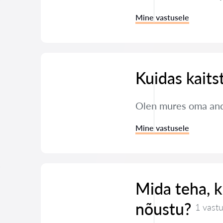
Mine vastusele
Kuidas kaits
Olen mures oma andm
Mine vastusele
Mida teha, ku
nõustu?
1 vast