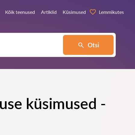
Kõik teenused
Artiklid
Küsimused
Lemmikutes
Otsi
suse küsimused -