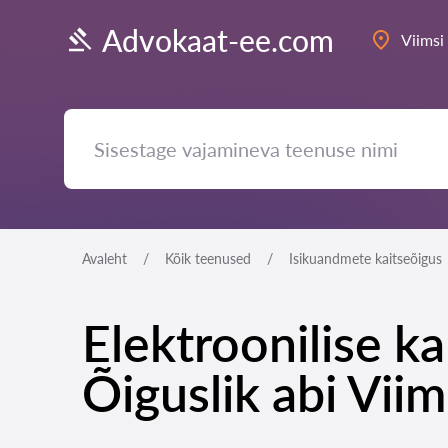
Advokaat-ee.com
Viimsi
Avaleht
Kõik teenused
Isikuandmete kaitseõigus
Elektroonilise k
Õiguslik abi Viim