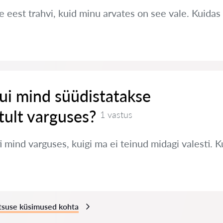
e eest trahvi, kuid minu arvates on see vale. Kuidas
ui mind süüdistatakse
ult varguses?
1 vastus
 mind varguses, kuigi ma ei teinud midagi valesti. 
atsuse küsimused kohta