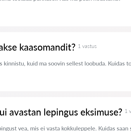
takse kaasomandit?
1 vastus
 kinnistu, kuid ma soovin sellest loobuda. Kuidas 
ui avastan lepingus eksimuse?
1 
pingust vea, mis ei vasta kokkuleppele. Kuidas saan