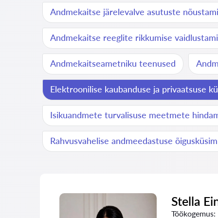
Andmekaitse järelevalve asutuste nõustam
Andmekaitse reeglite rikkumise vaidlustam
Andmekaitseametniku teenused
Andme
Elektroonilise kaubanduse ja privaatsuse k
Isikuandmete turvalisuse meetmete hinda
Rahvusvahelise andmeedastuse õigusküsi
Stella Ei
Töökogemus: