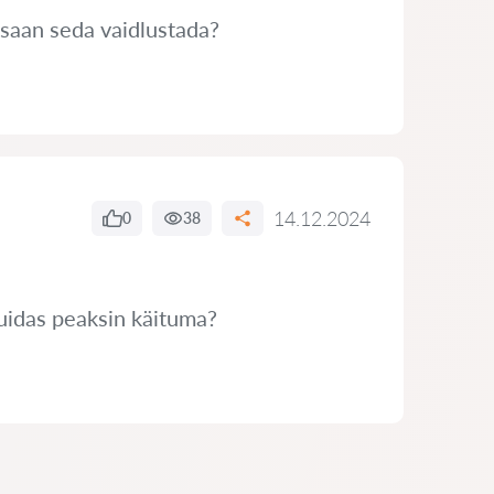
 saan seda vaidlustada?
14.12.2024
0
38
Kuidas peaksin käituma?