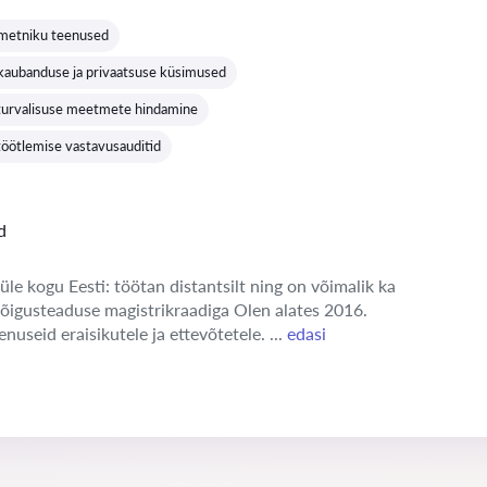
Hinnang:
metniku teenused
 kaubanduse ja privaatsuse küsimused
turvalisuse meetmete hindamine
öötlemise vastavusauditid
d
üle kogu Eesti: töötan distantsilt ning on võimalik ka
 õigusteaduse magistrikraadiga Olen alates 2016.
enuseid eraisikutele ja ettevõtetele. ...
edasi