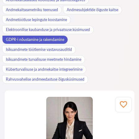
Andmekaitseametniku teenused
Andmesubjektide õiguste kaitse
Andmetöötluse lepingute koostamine
Elektroonilise kaubanduse ja privaatsuse küsimused
GDPR-i nõustamine ja rakendamine
Isikuandmete töötlemise vastavusauditid
Isikuandmete turvalisuse meetmete hindamine
Küberturvalisuse ja andmekaitse integreerimine
Rahvusvahelise andmeedastuse õigusküsimused