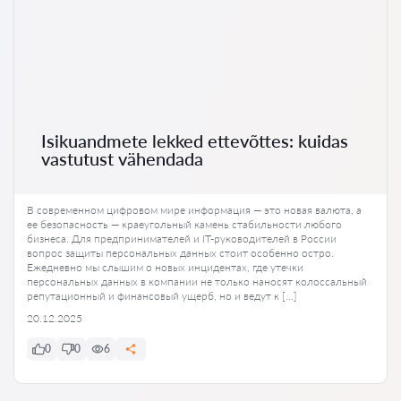
Isikuandmete lekked ettevõttes: kuidas
vastutust vähendada
В современном цифровом мире информация — это новая валюта, а
ее безопасность — краеугольный камень стабильности любого
бизнеса. Для предпринимателей и IT-руководителей в России
вопрос защиты персональных данных стоит особенно остро.
Ежедневно мы слышим о новых инцидентах, где утечки
персональных данных в компании не только наносят колоссальный
репутационный и финансовый ущерб, но и ведут к […]
20.12.2025
0
0
6