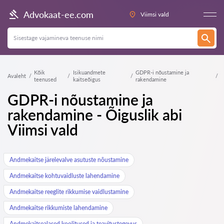
Advokaat-ee.com
Viimsi vald
Kõik
Isikuandmete
GDPR-i nõustamine ja
Avaleht
teenused
kaitseõigus
rakendamine
GDPR-i nõustamine ja
rakendamine - Õiguslik abi
Viimsi vald
Andmekaitse järelevalve asutuste nõustamine
Andmekaitse kohtuvaidluste lahendamine
Andmekaitse reeglite rikkumise vaidlustamine
Andmekaitse rikkumiste lahendamine
Andmekaitsealased koolitused ja teavitustegevus