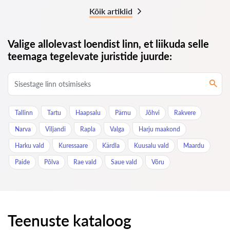
Kõik artiklid
Valige allolevast loendist linn, et liikuda selle
teemaga tegelevate juristide juurde:
Tallinn
Tartu
Haapsalu
Pärnu
Jõhvi
Rakvere
Narva
Viljandi
Rapla
Valga
Harju maakond
Harku vald
Kuressaare
Kärdla
Kuusalu vald
Maardu
Paide
Põlva
Rae vald
Saue vald
Võru
Teenuste kataloog