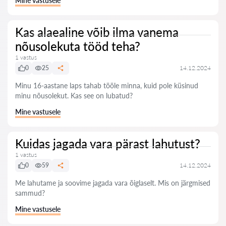
Mine vastusele
Kas alaealine võib ilma vanema
nõusolekuta tööd teha?
1 vastus
0
25
14.12.2024
Minu 16-aastane laps tahab tööle minna, kuid pole küsinud
minu nõusolekut. Kas see on lubatud?
Mine vastusele
Kuidas jagada vara pärast lahutust?
1 vastus
0
59
14.12.2024
Me lahutame ja soovime jagada vara õiglaselt. Mis on järgmised
sammud?
Mine vastusele