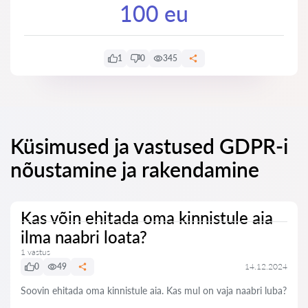
100 eu
1
0
345
Küsimused ja vastused GDPR-i
nõustamine ja rakendamine
Kas võin ehitada oma kinnistule aia
ilma naabri loata?
1 vastus
0
49
14.12.2024
Soovin ehitada oma kinnistule aia. Kas mul on vaja naabri luba?