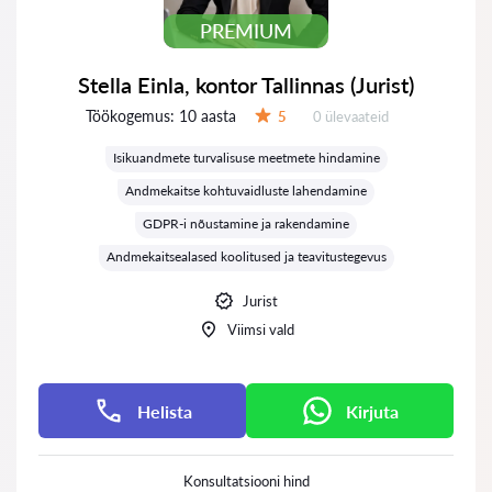
PREMIUM
Stella Einla, kontor Tallinnas (Jurist)
Töökogemus:
10 aasta
Ülevaateid:
5
0 ülevaateid
Hinnang:
Isikuandmete turvalisuse meetmete hindamine
Andmekaitse kohtuvaidluste lahendamine
GDPR-i nõustamine ja rakendamine
Andmekaitsealased koolitused ja teavitustegevus
Jurist
Viimsi vald
Helista
Kirjuta
Konsultatsiooni hind