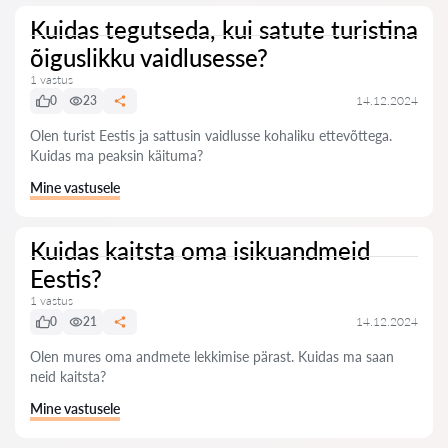
Kuidas tegutseda, kui satute turistina
õiguslikku vaidlusesse?
1 vastus
0
23
14.12.2024
Olen turist Eestis ja sattusin vaidlusse kohaliku ettevõttega.
Kuidas ma peaksin käituma?
Mine vastusele
Kuidas kaitsta oma isikuandmeid
Eestis?
1 vastus
0
21
14.12.2024
Olen mures oma andmete lekkimise pärast. Kuidas ma saan
neid kaitsta?
Mine vastusele