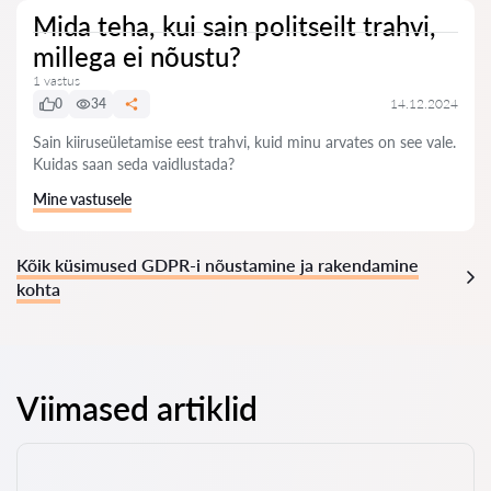
Mida teha, kui sain politseilt trahvi,
millega ei nõustu?
1 vastus
0
34
14.12.2024
Sain kiiruseületamise eest trahvi, kuid minu arvates on see vale.
Kuidas saan seda vaidlustada?
Mine vastusele
Kõik küsimused GDPR-i nõustamine ja rakendamine
kohta
Viimased artiklid