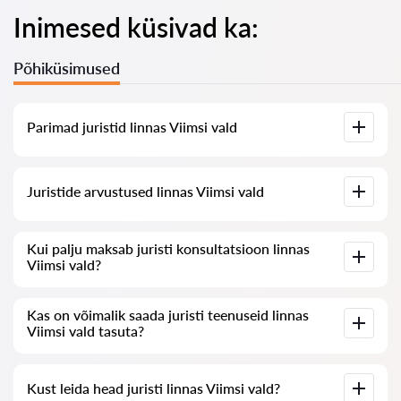
Inimesed küsivad ka:
Põhiküsimused
Parimad juristid linnas Viimsi vald
Meil on koostatud nimekiri parimatest juristidest linnas
Juristide arvustused linnas Viimsi vald
Viimsi vald koos täieliku infoga: hinnad, arvustused,
telefoninumber ja aadress.
Meie teenuses on kogutud ehtsad arvustused juristide kohta,
Kui palju maksab juristi konsultatsioon linnas
me ei kustuta negatiivseid arvustusi ega võimalda nende
Viimsi vald?
manipuleerimist.
Juristide konsultatsioon linnas Viimsi vald algab 80 eurost ja
Kas on võimalik saada juristi teenuseid linnas
võib olla kõrgem (hind sõltub küsimuse keerukusest ja
Viimsi vald tasuta?
vastuse vormist).
Alustuseks sõnastage oma küsimus selgelt ja lühidalt ning
Kust leida head juristi linnas Viimsi vald?
proovige see esitada. Kui küsimus ei ole keeruline ja sellele