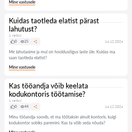
Mine vastusele
Kuidas taotleda elatist pärast
lahutust?
1 vastus
0
25
14.12.2024
Me lahutasime ja mul on hooldusõigus laste üle. Kuidas ma
saan taotleda elatist?
Mine vastusele
Kas tööandja võib keelata
kodukontoris töötamise?
1 vastus
0
44
14.12.2024
Minu tööandja soovib, et ma töötaksin ainult kontoris, kuigi
kodukontor sobiks paremini. Kas ta võib seda nõuda?