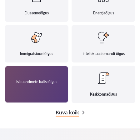
Eluasemeõigus
Energiaõigus
Immigratsiooniõigus
Intellektuaalomandi õigus
Isikuandmete kaitseõigus
Keskkonnaõigus
Kuva kõik