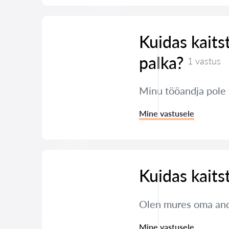
Kuidas kaits
palka?
1 vastus
Minu tööandja pole
Mine vastusele
Kuidas kaits
Olen mures oma andm
Mine vastusele