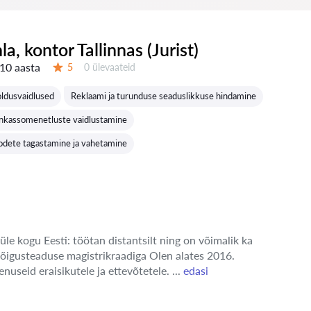
nla, kontor Tallinnas (Jurist)
10 aasta
Ülevaateid:
5
0 ülevaateid
Hinnang:
oldusvaidlused
Reklaami ja turunduse seaduslikkuse hindamine
inkassomenetluste vaidlustamine
odete tagastamine ja vahetamine
üle kogu Eesti: töötan distantsilt ning on võimalik ka
 õigusteaduse magistrikraadiga Olen alates 2016.
enuseid eraisikutele ja ettevõtetele. ...
edasi