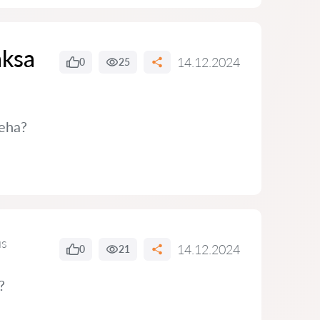
aksa
14.12.2024
0
25
teha?
us
14.12.2024
0
21
?