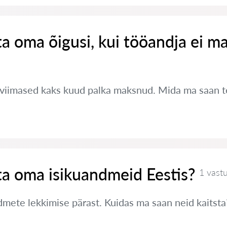
ta oma õigusi, kui tööandja ei m
 viimased kaks kuud palka maksnud. Mida ma saan 
ta oma isikuandmeid Eestis?
1 vast
ete lekkimise pärast. Kuidas ma saan neid kaitsta