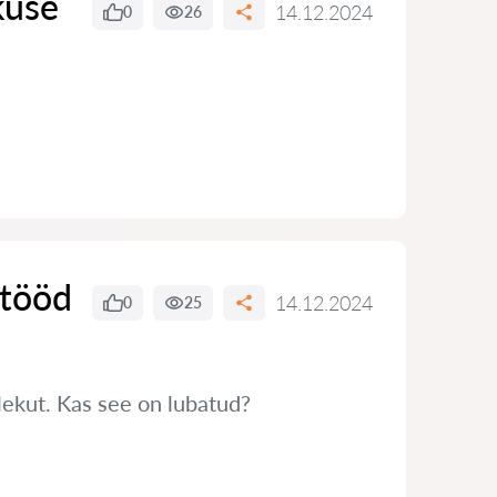
kuse
14.12.2024
0
26
 tööd
14.12.2024
0
25
ekut. Kas see on lubatud?