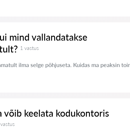
ui mind vallandatakse
ult?
1 vastus
amatult ilma selge põhjuseta. Kuidas ma peaksin to
 võib keelata kodukontoris
 vastus