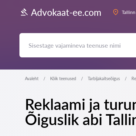
Advokaat-ee.com
Tallinn
Avaleht
Kõik teenused
Tarbijakaitseõigus
Re
Reklaami ja turu
Õiguslik abi Tall