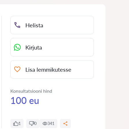
Helista
Kirjuta
Lisa lemmikutesse
Konsultatsiooni hind
100 eu
1
0
341