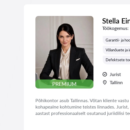
Stella Ei
Töökogemus:
Garantii- ja ho
Võlanõuete ja 
Defektsete to
Jurist
Tallinn
PREMIUM
Põhikontor asub Tallinnas. Võtan kliente vastu 
kohapealne kohtumine teistes linnades. Jurist,
aastast professionaalselt osutanud juriidilisi te