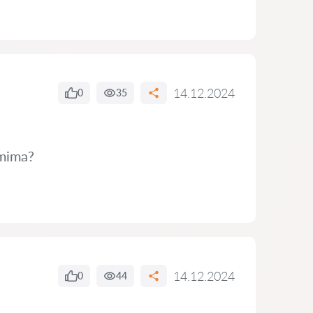
14.12.2024
0
35
imima?
14.12.2024
0
44