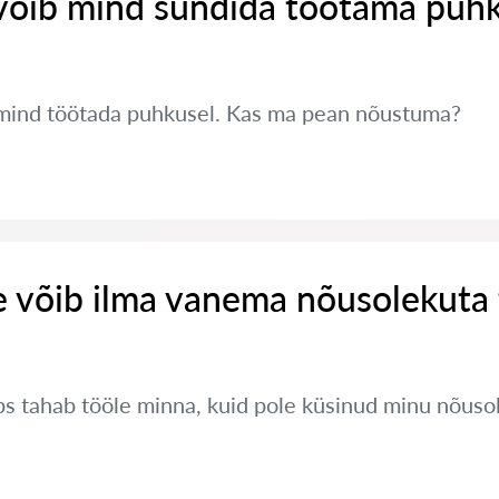
võib mind sundida töötama puh
mind töötada puhkusel. Kas ma pean nõustuma?
e võib ilma vanema nõusolekuta
s tahab tööle minna, kuid pole küsinud minu nõusol