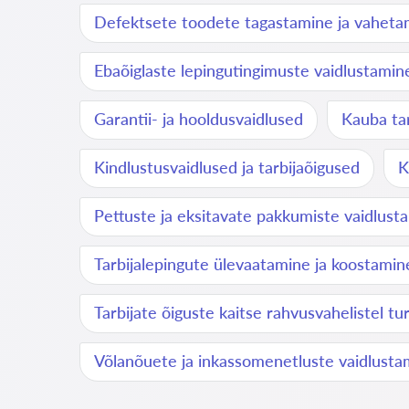
Defektsete toodete tagastamine ja vaheta
Ebaõiglaste lepingutingimuste vaidlustamin
Garantii- ja hooldusvaidlused
Kauba ta
Kindlustusvaidlused ja tarbijaõigused
K
Pettuste ja eksitavate pakkumiste vaidlust
Tarbijalepingute ülevaatamine ja koostamin
Tarbijate õiguste kaitse rahvusvahelistel tu
Võlanõuete ja inkassomenetluste vaidlusta