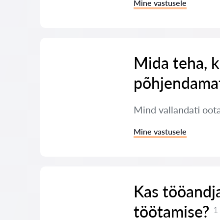
Mine vastusele
Mida teha, k
põhjendamat
Mind vallandati oot
Mine vastusele
Kas tööandja
töötamise?
1