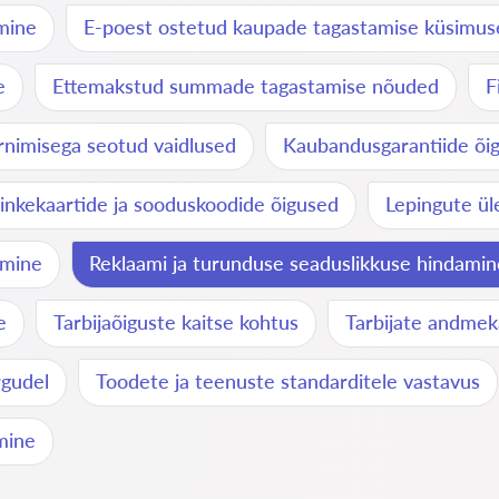
mine
E-poest ostetud kaupade tagastamise küsimus
e
Ettemakstud summade tagastamise nõuded
F
rnimisega seotud vaidlused
Kaubandusgarantiide õig
inkekaartide ja sooduskoodide õigused
Lepingute ül
amine
Reklaami ja turunduse seaduslikkuse hindamin
e
Tarbijaõiguste kaitse kohtus
Tarbijate andmek
rgudel
Toodete ja teenuste standarditele vastavus
mine