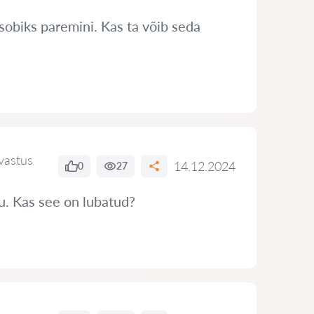
sobiks paremini. Kas ta võib seda
vastus
14.12.2024
0
27
tu. Kas see on lubatud?