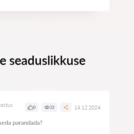
e seaduslikkuse
vastus
14.12.2024
0
32
 seda parandada?