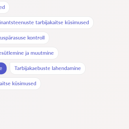
ed
inantsteenuste tarbijakaitse küsimused
uspärasuse kontroll
esütlemine ja muutmine
e
Tarbijakaebuste lahendamine
aitse küsimused