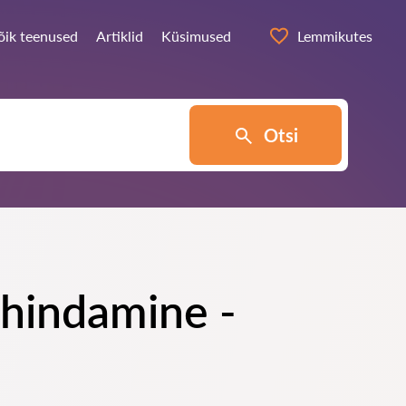
õik teenused
Artiklid
Küsimused
Lemmikutes
Otsi
 hindamine -