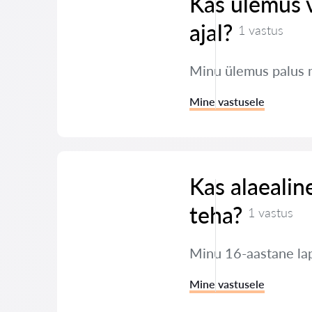
Kas ülemus 
ajal?
1 vastus
Minu ülemus palus 
Mine vastusele
Kas alaealin
teha?
1 vastus
Minu 16-aastane lap
Mine vastusele