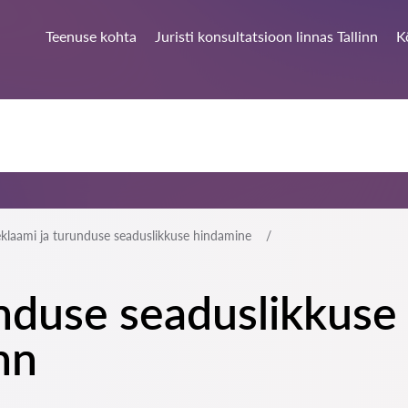
Teenuse kohta
Juristi konsultatsioon linnas Tallinn
K
klaami ja turunduse seaduslikkuse hindamine
nduse seaduslikkuse
inn