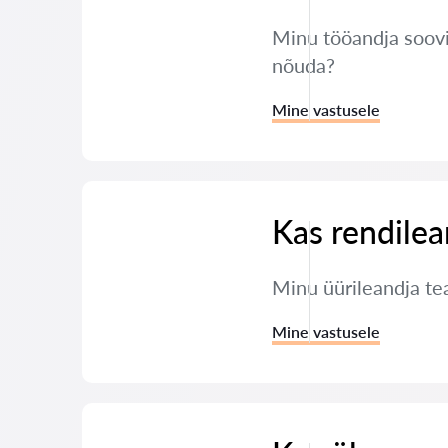
Minu tööandja soovib
nõuda?
Mine vastusele
Kas rendilea
Minu üürileandja tea
Mine vastusele