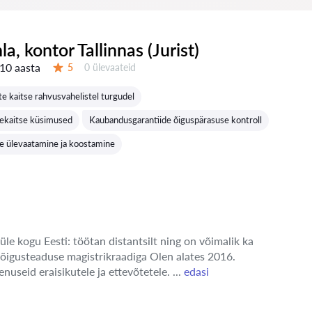
nla, kontor Tallinnas (Jurist)
10 aasta
Ülevaateid:
5
0 ülevaateid
Hinnang:
te kaitse rahvusvahelistel turgudel
mekaitse küsimused
Kaubandusgarantiide õiguspärasuse kontroll
te ülevaatamine ja koostamine
üle kogu Eesti: töötan distantsilt ning on võimalik ka
 õigusteaduse magistrikraadiga Olen alates 2016.
enuseid eraisikutele ja ettevõtetele. ...
edasi