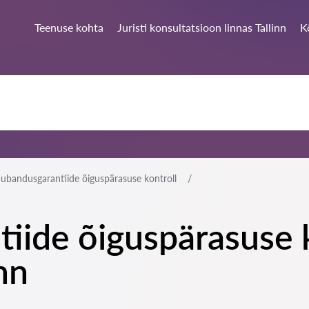
Teenuse kohta
Juristi konsultatsioon linnas Tallinn
K
ubandusgarantiide õiguspärasuse kontroll
ide õiguspärasuse k
inn