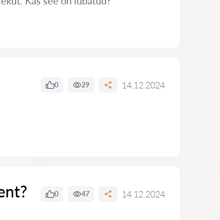
ekut. Kas see on lubatud?
14.12.2024
0
29
ent?
14.12.2024
0
47