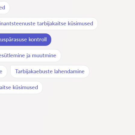
ed
inantsteenuste tarbijakaitse küsimused
uspärasuse kontroll
esütlemine ja muutmine
e
Tarbijakaebuste lahendamine
aitse küsimused