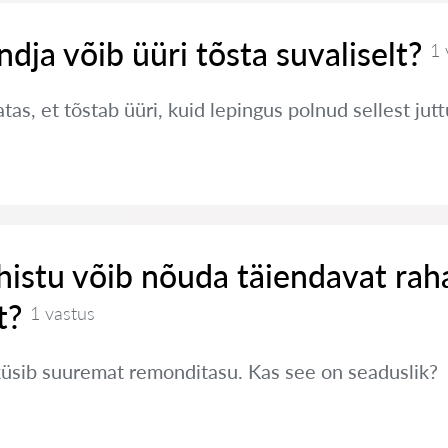
ndja võib üüri tõsta suvaliselt?
1 
tas, et tõstab üüri, kuid lepingus polnud sellest jut
histu võib nõuda täiendavat rah
t?
1 vastus
küsib suuremat remonditasu. Kas see on seaduslik?