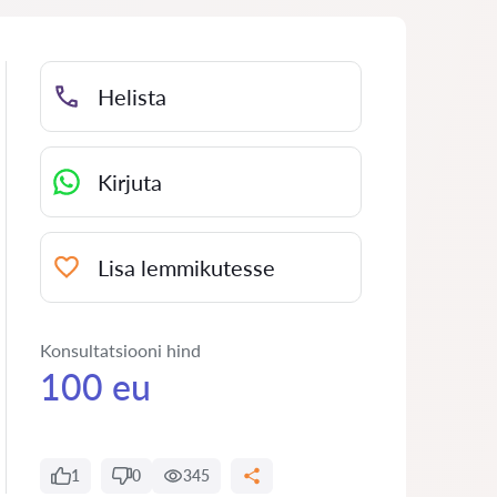
Helista
Kirjuta
Lisa lemmikutesse
Konsultatsiooni hind
100 eu
1
0
345