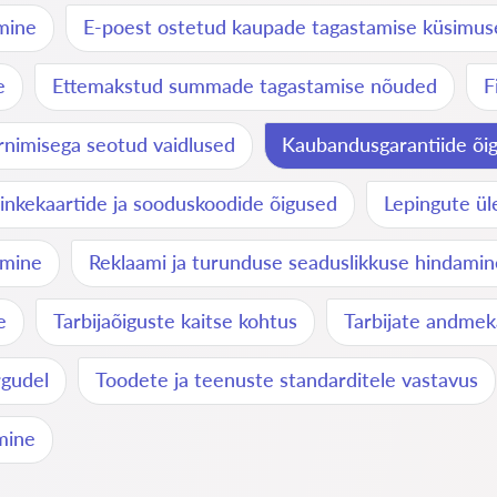
mine
E-poest ostetud kaupade tagastamise küsimus
e
Ettemakstud summade tagastamise nõuded
F
rnimisega seotud vaidlused
Kaubandusgarantiide õig
inkekaartide ja sooduskoodide õigused
Lepingute ül
amine
Reklaami ja turunduse seaduslikkuse hindamin
e
Tarbijaõiguste kaitse kohtus
Tarbijate andmek
rgudel
Toodete ja teenuste standarditele vastavus
mine