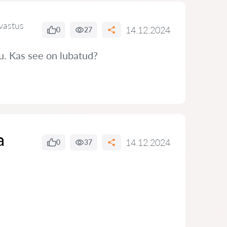
vastus
14.12.2024
0
27
tu. Kas see on lubatud?
a
14.12.2024
0
37