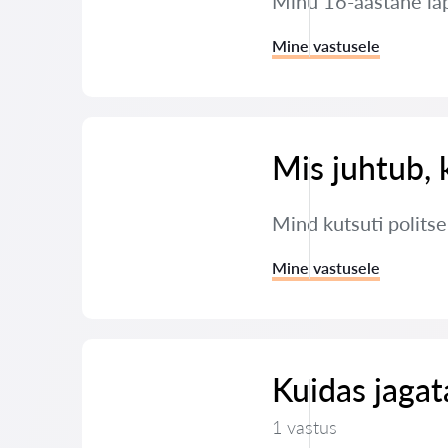
Minu 16-aastane lap
Mine vastusele
Mis juhtub, 
Mind kutsuti polits
Mine vastusele
Kuidas jaga
1 vastus