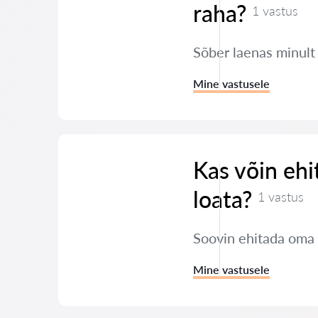
raha?
1 vastus
Sõber laenas minult
Mine vastusele
Kas võin ehi
loata?
1 vastus
Soovin ehitada oma k
Mine vastusele