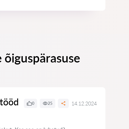
e õiguspärasuse
 tööd
14.12.2024
0
25