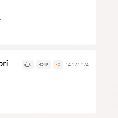
?
bri
14.12.2024
0
49