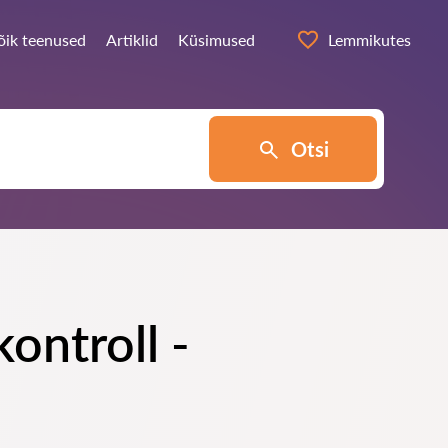
õik teenused
Artiklid
Küsimused
Lemmikutes
Otsi
ontroll -