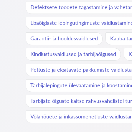
Defektsete toodete tagastamine ja vaheta
Ebaõiglaste lepingutingimuste vaidlustamin
Garantii- ja hooldusvaidlused
Kauba ta
Kindlustusvaidlused ja tarbijaõigused
K
Pettuste ja eksitavate pakkumiste vaidlust
Tarbijalepingute ülevaatamine ja koostamin
Tarbijate õiguste kaitse rahvusvahelistel tu
Võlanõuete ja inkassomenetluste vaidlusta