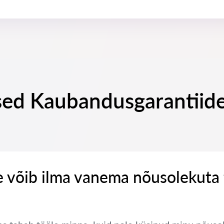
sed Kaubandusgarantiid
e võib ilma vanema nõusolekuta