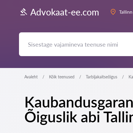
Advokaat-ee.com
Tallinn
Avaleht
Kõik teenused
Tarbijakaitseõigus
Ka
Kaubandusgaranti
Õiguslik abi Tall