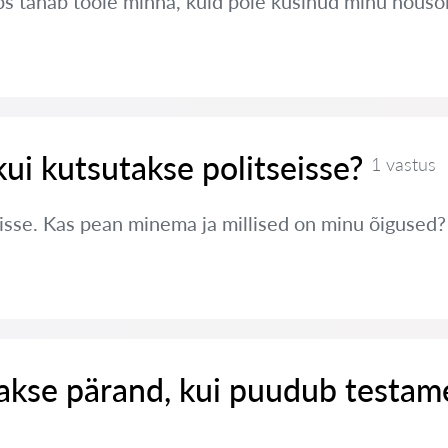
s tahab tööle minna, kuid pole küsinud minu nõusol
kui kutsutakse politseisse?
1 vastus
eisse. Kas pean minema ja millised on minu õigused?
takse pärand, kui puudub testam