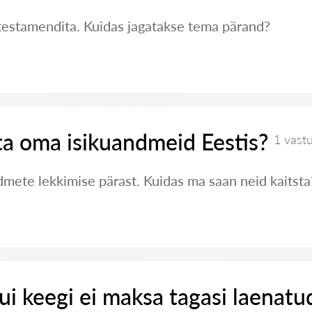
testamendita. Kuidas jagatakse tema pärand?
ta oma isikuandmeid Eestis?
1 vast
ete lekkimise pärast. Kuidas ma saan neid kaitsta
ui keegi ei maksa tagasi laenatu