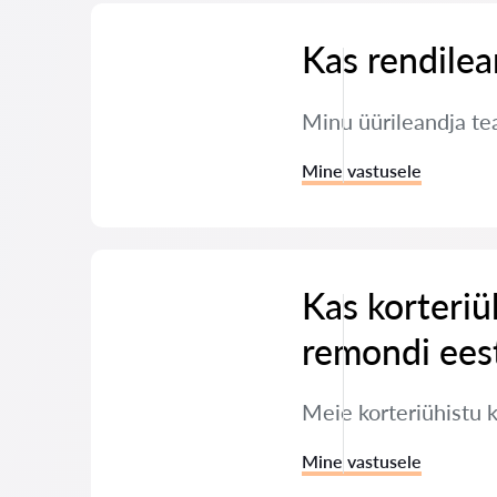
Kas rendilea
Minu üürileandja tea
Mine vastusele
Kas korteriü
remondi ees
Meie korteriühistu 
Mine vastusele