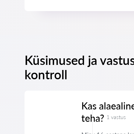
Küsimused ja vastu
kontroll
Kas alaealin
teha?
1 vastus