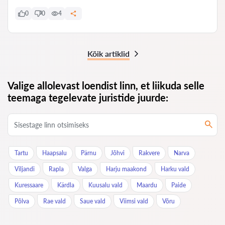
0
0
4
Kõik artiklid
Valige allolevast loendist linn, et liikuda selle
teemaga tegelevate juristide juurde:
Tartu
Haapsalu
Pärnu
Jõhvi
Rakvere
Narva
Viljandi
Rapla
Valga
Harju maakond
Harku vald
Kuressaare
Kärdla
Kuusalu vald
Maardu
Paide
Põlva
Rae vald
Saue vald
Viimsi vald
Võru