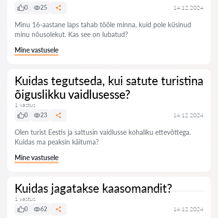
0
25
14.12.2024
Minu 16-aastane laps tahab tööle minna, kuid pole küsinud
minu nõusolekut. Kas see on lubatud?
Mine vastusele
Kuidas tegutseda, kui satute turistina
õiguslikku vaidlusesse?
1 vastus
0
23
14.12.2024
Olen turist Eestis ja sattusin vaidlusse kohaliku ettevõttega.
Kuidas ma peaksin käituma?
Mine vastusele
Kuidas jagatakse kaasomandit?
1 vastus
0
62
14.12.2024