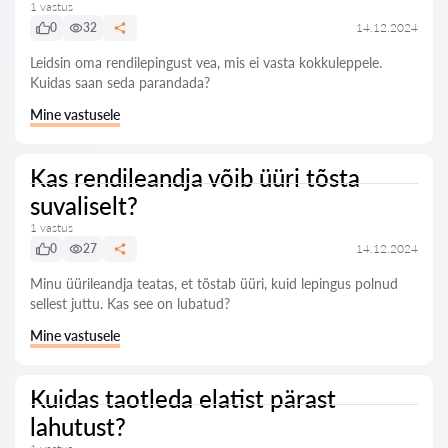
1 vastus
0
32
14.12.2024
Leidsin oma rendilepingust vea, mis ei vasta kokkuleppele.
Kuidas saan seda parandada?
Mine vastusele
Kas rendileandja võib üüri tõsta
suvaliselt?
1 vastus
0
27
14.12.2024
Minu üürileandja teatas, et tõstab üüri, kuid lepingus polnud
sellest juttu. Kas see on lubatud?
Mine vastusele
Kuidas taotleda elatist pärast
lahutust?