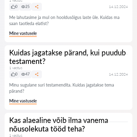
1 vastus
0
25
14.12.2024
Me lahutasime ja mul on hooldusõigus laste üle. Kuidas ma
saan taotleda elatist?
Mine vastusele
Kuidas jagatakse pärand, kui puudub
testament?
1 vastus
0
47
14.12.2024
Minu sugulane suri testamendita. Kuidas jagatakse tema
pärand?
Mine vastusele
Kas alaealine võib ilma vanema
nõusolekuta tööd teha?
1 vastus