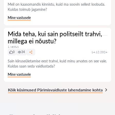
Meil on kaasomandis kinnistu, kuid ma soovin sellest loobuda.
Kuidas toimub jagamine?
Mine vastusele
Mida teha, kui sain politseilt trahvi,
millega ei nõustu?
1 vastus
0
34
14.12.2024
Sain kiiruseületamise eest trahvi, kuid minu arvates on see vale.
Kuidas saan seda vaidlustada?
Mine vastusele
Kõik küsimused Pärimisvaidluste lahendamine kohta