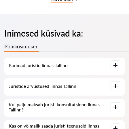
Inimesed küsivad ka:
Põhiküsimused
Parimad juristid linnas Tallinn
Meil on koostatud nimekiri parimatest juristidest linnas
Juristide arvustused linnas Tallinn
Tallinn koos täieliku infoga: hinnad, arvustused,
telefoninumber ja aadress.
Meie teenuses on kogutud ehtsad arvustused juristide kohta,
Kui palju maksab juristi konsultatsioon linnas
me ei kustuta negatiivseid arvustusi ega võimalda nende
Tallinn?
manipuleerimist.
Juristide konsultatsioon linnas Tallinn algab 80 eurost ja võib
Kas on võimalik saada juristi teenuseid linnas
olla kõrgem (hind sõltub küsimuse keerukusest ja vastuse