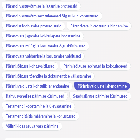
Pärandi vastuvõtmise ja jagamise protsessid
Pärandi vastuvõtmisest tulenevad õiguslikud kohustused
Pärandist loobumise protseduurid
Pärandvara inventuur ja hindamine
Pärandvara jagamise kokkulepete koostamine
Pärandvara müügi ja kasutamise õigusküsimused
Pärandvara valdamise ja kasutamise vaidlused
Pärimisõiguse kohtuvaidlused
Pärimisõiguse lepingud ja kokkulepped
Pärimisõiguse tõendite ja dokumentide väljastamine
Pärimisvaidluste kohtulik lahendamine
Pärimisvaidluste lahendamine
Rahvusvahelise pärimise küsimused
Seadusjärgse pärimise küsimused
Testamendi koostamine ja ülevaatamine
Testamenditäitja määramine ja kohustused
Välisriikides asuva vara pärimine