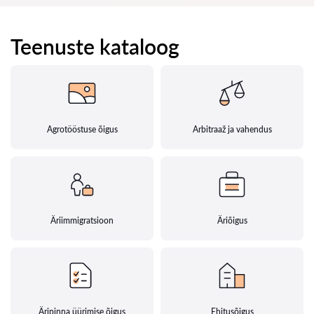
Teenuste kataloog
Agrotööstuse õigus
Arbitraaž ja vahendus
Äriimmigratsioon
Äriõigus
Äripinna üürimise õigus
Ehitusõigus