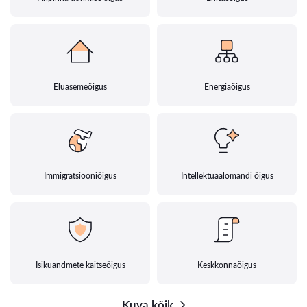
Eluasemeõigus
Energiaõigus
Immigratsiooniõigus
Intellektuaalomandi õigus
Isikuandmete kaitseõigus
Keskkonnaõigus
Kuva kõik