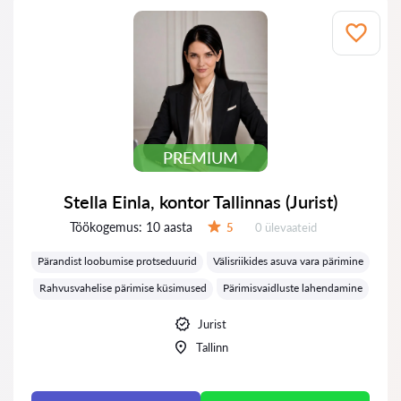
PREMIUM
Stella Einla, kontor Tallinnas (Jurist)
Töökogemus:
10 aasta
Ülevaateid:
5
0 ülevaateid
Hinnang:
Pärandist loobumise protseduurid
Välisriikides asuva vara pärimine
Rahvusvahelise pärimise küsimused
Pärimisvaidluste lahendamine
Jurist
Tallinn