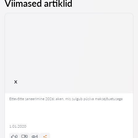
Viimased artiklid
x
Ettevõtte saneerimine 2026: aken, mis sulgub püsiva maksejõuetusega
1.01.2020
0
0
4