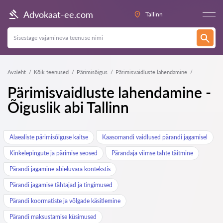
Advokaat-ee.com
Tallinn
Avaleht
Kõik teenused
Pärimisõigus
Pärimisvaidluste lahendamine
Pärimisvaidluste lahendamine -
Õiguslik abi Tallinn
Alaealiste pärimisõiguse kaitse
Kaasomandi vaidlused pärandi jagamisel
Kinkelepingute ja pärimise seosed
Pärandaja viimse tahte täitmine
Pärandi jagamine abieluvara kontekstis
Pärandi jagamise tähtajad ja tingimused
Pärandi koormatiste ja võlgade käsitlemine
Pärandi maksustamise küsimused