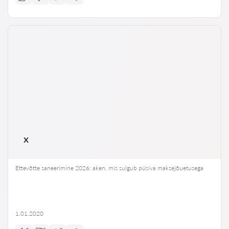
x
Ettevõtte saneerimine 2026: aken, mis sulgub püsiva maksejõuetusega
1.01.2020