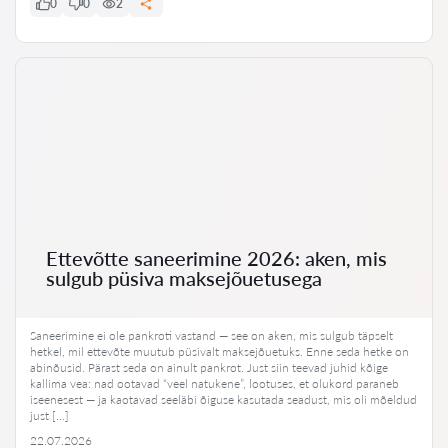
0
0
2
Ettevõtte saneerimine 2026: aken, mis
sulgub püsiva maksejõuetusega
Saneerimine ei ole pankroti vastand — see on aken, mis sulgub täpselt
hetkel, mil ettevõte muutub püsivalt maksejõuetuks. Enne seda hetke on
abinõusid. Pärast seda on ainult pankrot. Just siin teevad juhid kõige
kallima vea: nad ootavad “veel natukene”, lootuses, et olukord paraneb
iseenesest — ja kaotavad seeläbi õiguse kasutada seadust, mis oli mõeldud
just […]
22.07.2026