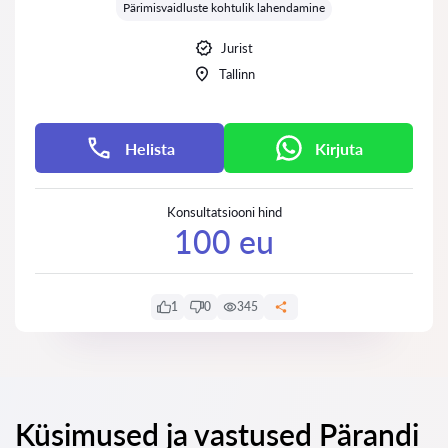
Pärimisvaidluste kohtulik lahendamine
Jurist
Tallinn
Helista
Kirjuta
Konsultatsiooni hind
100 eu
1
0
345
Küsimused ja vastused Pärandi