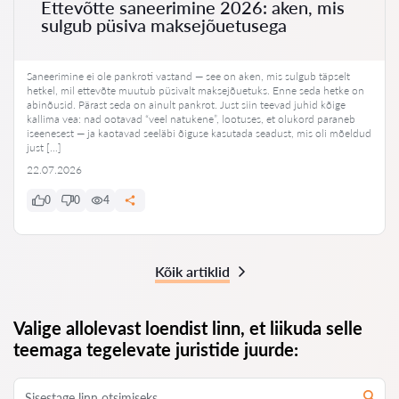
Ettevõtte saneerimine 2026: aken, mis
sulgub püsiva maksejõuetusega
Saneerimine ei ole pankroti vastand — see on aken, mis sulgub täpselt
hetkel, mil ettevõte muutub püsivalt maksejõuetuks. Enne seda hetke on
abinõusid. Pärast seda on ainult pankrot. Just siin teevad juhid kõige
kallima vea: nad ootavad “veel natukene”, lootuses, et olukord paraneb
iseenesest — ja kaotavad seeläbi õiguse kasutada seadust, mis oli mõeldud
just […]
22.07.2026
0
0
4
Kõik artiklid
Valige allolevast loendist linn, et liikuda selle
teemaga tegelevate juristide juurde: