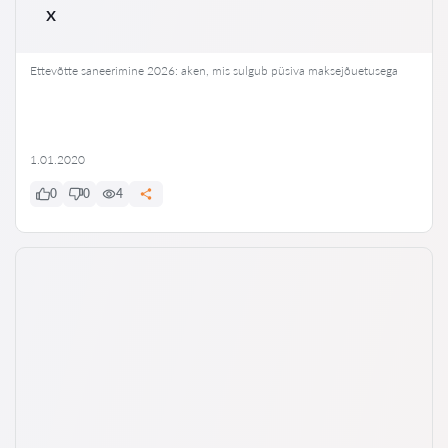
x
Ettevõtte saneerimine 2026: aken, mis sulgub püsiva maksejõuetusega
1.01.2020
0
0
4