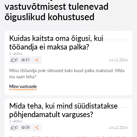
vastuvõtmisest tulenevad
õiguslikud kohustused
Kuidas kaitsta oma õigusi, kui
tööandja ei maksa palka?
1 vastus
0
25
14.12.2024
Minu tööandja pole viimased kaks kuud palka maksnud. Mida
ma saan teha?
Mine vastusele
Mida teha, kui mind süüdistatakse
põhjendamatult varguses?
1 vastus
0
38
14.12.2024