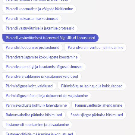
Pärandi koormatiste ja võlgade käsitlemine
Pärandi maksustamise küsimused
Pärandi vastuvõtmise ja jagamise protsessid
Pärandi vastuvõtmisest tulenevad õiguslikud kohustused
Pärandist loobumise protseduurid
Pärandvara inventuur ja hindamine
Pärandvara jagamise kokkulepete koostamine
Pärandvara müügi ja kasutamise õigusküsimused
Pärandvara valdamise ja kasutamise vaidlused
Pärimisõiguse kohtuvaidlused
Pärimisõiguse lepingud ja kokkulepped
Pärimisõiguse tõendite ja dokumentide väljastamine
Pärimisvaidluste kohtulik lahendamine
Pärimisvaidluste lahendamine
Rahvusvahelise pärimise küsimused
Seadusjärgse pärimise küsimused
Testamendi koostamine ja ülevaatamine
Testamenditäitja määramine ja kohustused