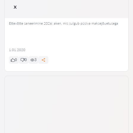
x
Ettevõtte saneerimine 2026: aken, mis sulgub püsiva maksejõuetusega
1.01.2020
0
0
3