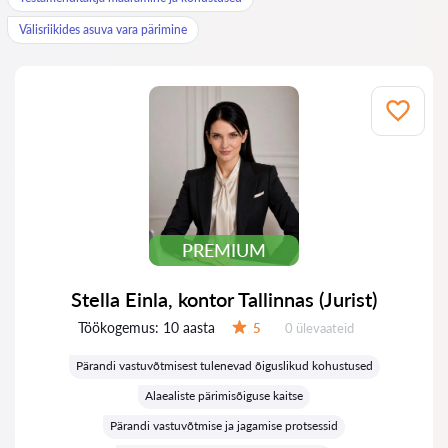
Välisriikides asuva vara pärimine
PREMIUM
Stella Einla, kontor Tallinnas (Jurist)
Töökogemus:
10 aasta
Ülevaateid:
5
0 ülevaateid
Hinnang:
Pärandi vastuvõtmisest tulenevad õiguslikud kohustused
Alaealiste pärimisõiguse kaitse
Pärandi vastuvõtmise ja jagamise protsessid