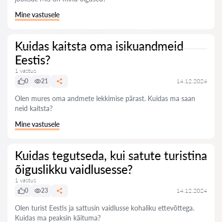
Mine vastusele
Kuidas kaitsta oma isikuandmeid
Eestis?
1 vastus
0
21
14.12.2024
Olen mures oma andmete lekkimise pärast. Kuidas ma saan
neid kaitsta?
Mine vastusele
Kuidas tegutseda, kui satute turistina
õiguslikku vaidlusesse?
1 vastus
0
23
14.12.2024
Olen turist Eestis ja sattusin vaidlusse kohaliku ettevõttega.
Kuidas ma peaksin käituma?