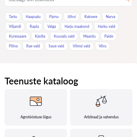
Tartu
Haapsalu
Pärnu
Jõhvi
Rakvere
Narva
Viljandi
Rapla
Valga
Harju maakond
Harku vald
Kuressaare
Kärdla
Kuusalu vald
Maardu
Paide
Põlva
Rae vald
Saue vald
Viimsi vald
Võru
Teenuste kataloog
Agrotööstuse õigus
Arbitraaž ja vahendus