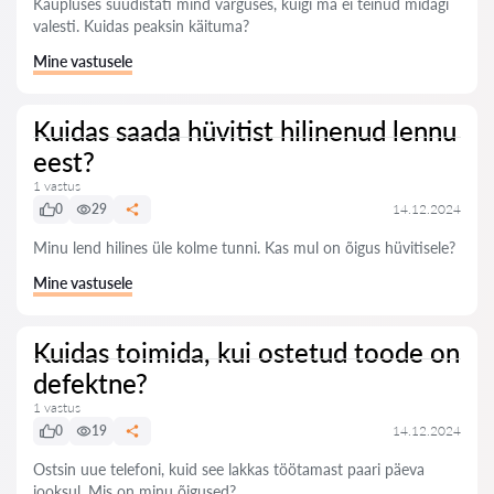
Kaupluses süüdistati mind varguses, kuigi ma ei teinud midagi
valesti. Kuidas peaksin käituma?
Mine vastusele
Kuidas saada hüvitist hilinenud lennu
eest?
1 vastus
0
29
14.12.2024
Minu lend hilines üle kolme tunni. Kas mul on õigus hüvitisele?
Mine vastusele
Kuidas toimida, kui ostetud toode on
defektne?
1 vastus
0
19
14.12.2024
Ostsin uue telefoni, kuid see lakkas töötamast paari päeva
jooksul. Mis on minu õigused?