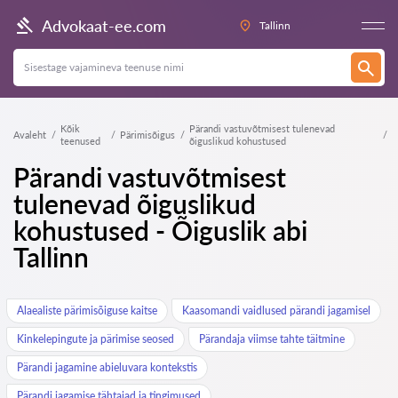
Advokaat-ee.com
Tallinn
Kõik
Pärandi vastuvõtmisest tulenevad
Avaleht
Pärimisõigus
teenused
õiguslikud kohustused
Pärandi vastuvõtmisest
tulenevad õiguslikud
kohustused - Õiguslik abi
Tallinn
Alaealiste pärimisõiguse kaitse
Kaasomandi vaidlused pärandi jagamisel
Kinkelepingute ja pärimise seosed
Pärandaja viimse tahte täitmine
Pärandi jagamine abieluvara kontekstis
Pärandi jagamise tähtajad ja tingimused