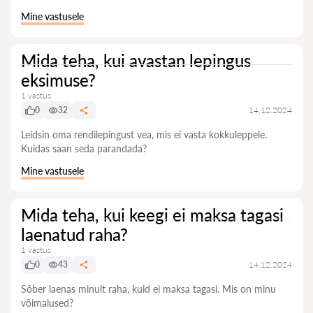
Mine vastusele
Mida teha, kui avastan lepingus
eksimuse?
1 vastus
0
32
14.12.2024
Leidsin oma rendilepingust vea, mis ei vasta kokkuleppele.
Kuidas saan seda parandada?
Mine vastusele
Mida teha, kui keegi ei maksa tagasi
laenatud raha?
1 vastus
0
43
14.12.2024
Sõber laenas minult raha, kuid ei maksa tagasi. Mis on minu
võimalused?