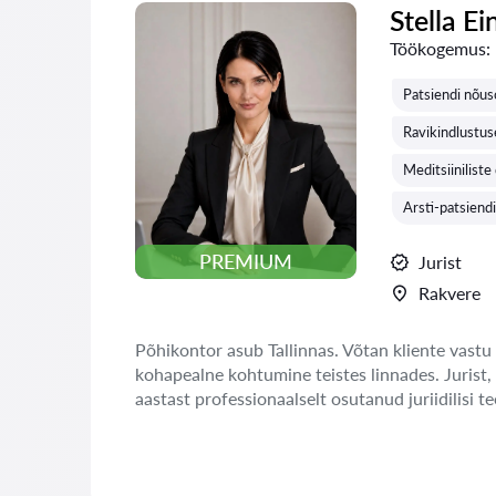
Stella Ei
Töökogemus:
Patsiendi nõu
Ravikindlustu
Meditsiinilist
Arsti-patsiend
PREMIUM
Jurist
Rakvere
Põhikontor asub Tallinnas. Võtan kliente vastu 
kohapealne kohtumine teistes linnades. Jurist,
aastast professionaalselt osutanud juriidilisi te