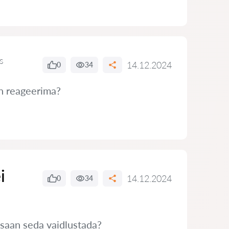
s
14.12.2024
0
34
in reageerima?
i
14.12.2024
0
34
 saan seda vaidlustada?