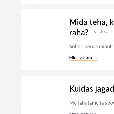
Mida teha, k
raha?
1 vastus
Sõber laenas minult
Mine vastusele
Kuidas jagad
Me lahutame ja soov
Mine vastusele