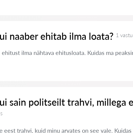
ui naaber ehitab ilma loata?
1 vastu
 ehitust ilma nähtava ehitusloata. Kuidas ma peaks
i sain politseilt trahvi, millega e
us
e eest trahvi, kuid minu arvates on see vale. Kuidas