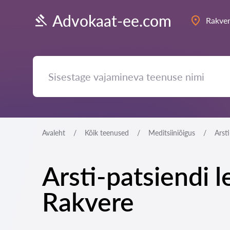
Advokaat-ee.com
Rakve
Avaleht
Kõik teenused
Meditsiiniõigus
Arst
Arsti-patsiendi 
Rakvere