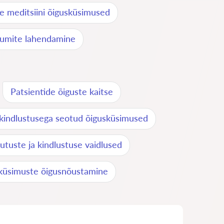
se meditsiini õigusküsimused
htumite lahendamine
Patsientide õiguste kaitse
kindlustusega seotud õigusküsimused
utuste ja kindlustuse vaidlused
iküsimuste õigusnõustamine