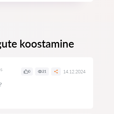
ngute koostamine
us
14.12.2024
0
21
?