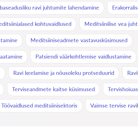
baseadusliku ravi juhtumite lahendamine
Erakorrali
ditsiinialased kohtuvaidlused
Meditsiinilise vea ju
stamine
Meditsiiniseadmete vastavusküsimused
vaatamine
Patsiendi väärkohtlemise vaidlustamine
d
Ravi keelamise ja nõusoleku protseduurid
Ravi
Terviseandmete kaitse küsimused
Tervishoiuas
Töövaidlused meditsiinisektoris
Vaimse tervise rav