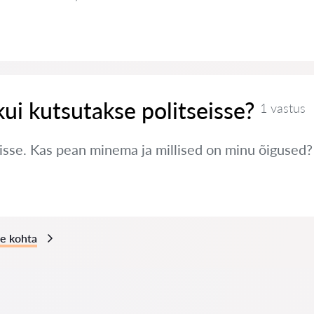
kui kutsutakse politseisse?
1 vastus
eisse. Kas pean minema ja millised on minu õigused?
ne kohta