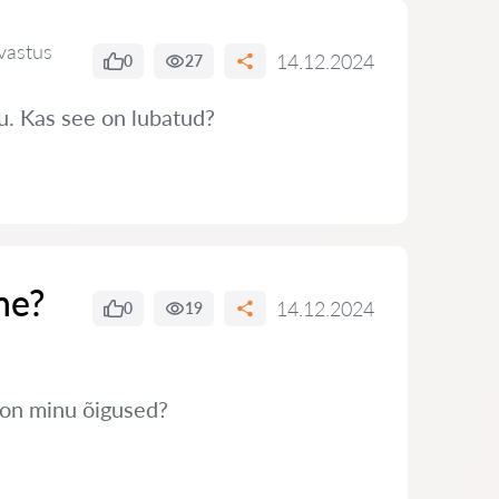
vastus
14.12.2024
0
27
tu. Kas see on lubatud?
ne?
14.12.2024
0
19
s on minu õigused?