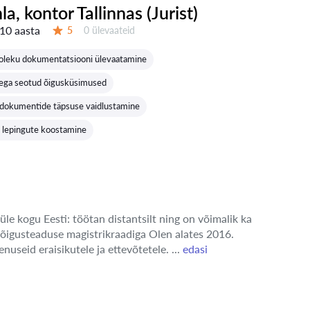
nla, kontor Tallinnas (Jurist)
10 aasta
Ülevaateid:
5
0 ülevaateid
Hinnang:
soleku dokumentatsiooni ülevaatamine
sega seotud õigusküsimused
e dokumentide täpsuse vaidlustamine
i lepingute koostamine
üle kogu Eesti: töötan distantsilt ning on võimalik ka
 õigusteaduse magistrikraadiga Olen alates 2016.
enuseid eraisikutele ja ettevõtetele. ...
edasi