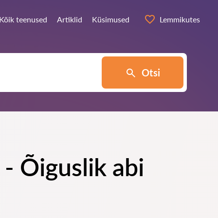
Kõik teenused
Artiklid
Küsimused
Lemmikutes
Otsi
- Õiguslik abi