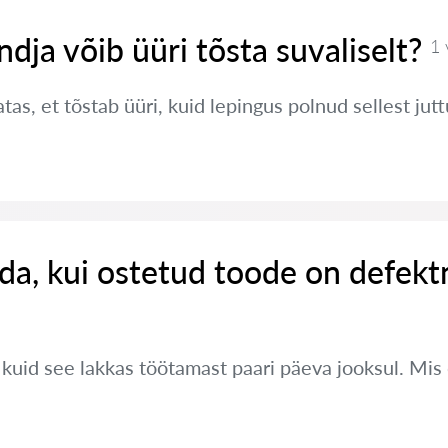
ndja võib üüri tõsta suvaliselt?
1 
tas, et tõstab üüri, kuid lepingus polnud sellest jut
da, kui ostetud toode on defekt
, kuid see lakkas töötamast paari päeva jooksul. Mi