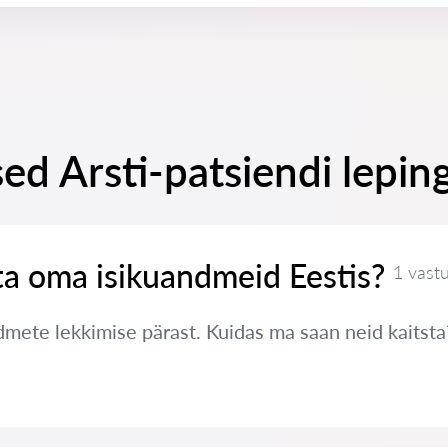
ed Arsti-patsiendi lepi
ta oma isikuandmeid Eestis?
1 vast
ete lekkimise pärast. Kuidas ma saan neid kaitsta