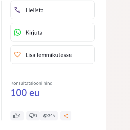
Helista
Kirjuta
Lisa lemmikutesse
Konsultatsiooni hind
100 eu
1
0
345