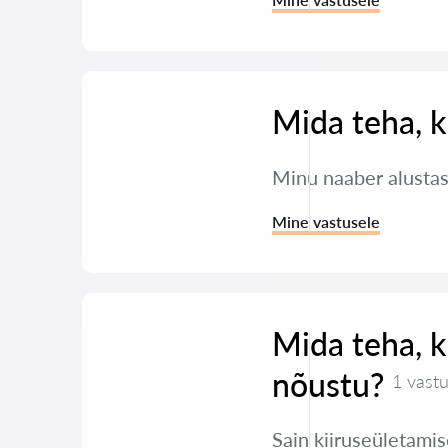
Mida teha, k
Minu naaber alustas
Mine vastusele
Mida teha, ku
nõustu?
1 vast
Sain kiiruseületamis