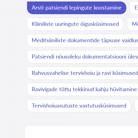
Arsti-patsiendi lepingute koostamine
E
Kliiniliste uuringute õigusküsimused
Me
Meditsiiniliste dokumentide täpsuse vaidlu
Patsiendi nõusoleku dokumentatsiooni üle
Rahvusvahelise tervishoiu ja ravi küsimuse
Ravivigade tõttu tekkinud kahju hüvitamine
Tervishoiuasutuste vastutusküsimused