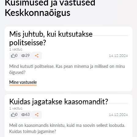
Küsimused ja vastused
Keskkonnaõigus
Mis juhtub, kui kutsutakse
politseisse?
1 vastus
0
29
14.12.2024
Mind kutsuti politseisse. Kas pean minema ja millised on minu
õigused?
Mine vastusele
Kuidas jagatakse kaasomandit?
1 vastus
0
63
14.12.2024
Meil on kaasomandis kinnistu, kuid ma soovin sellest loobuda.
Kuidas toimub jagamine?