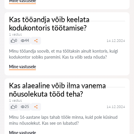
Mine vastusele
Kas tööandja võib keelata
kodukontoris töötamise?
1 vastus
0
44
14.12.2024
Minu tööandja soovib, et ma töötaksin ainult kontoris, kuigi
kodukontor sobiks paremini. Kas ta võib seda nõuda?
Mine vastusele
Kas alaealine võib ilma vanema
nõusolekuta tööd teha?
1 vastus
0
25
14.12.2024
Minu 16-aastane laps tahab tööle minna, kuid pole küsinud
minu nõusolekut. Kas see on lubatud?
Mine vastusele