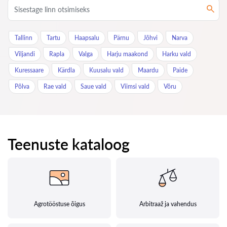
Tallinn
Tartu
Haapsalu
Pärnu
Jõhvi
Narva
Viljandi
Rapla
Valga
Harju maakond
Harku vald
Kuressaare
Kärdla
Kuusalu vald
Maardu
Paide
Põlva
Rae vald
Saue vald
Viimsi vald
Võru
Teenuste kataloog
Agrotööstuse õigus
Arbitraaž ja vahendus