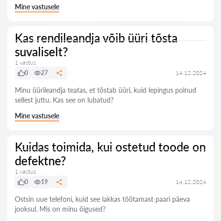
Mine vastusele
Kas rendileandja võib üüri tõsta
suvaliselt?
1 vastus
0
27
14.12.2024
Minu üürileandja teatas, et tõstab üüri, kuid lepingus polnud
sellest juttu. Kas see on lubatud?
Mine vastusele
Kuidas toimida, kui ostetud toode on
defektne?
1 vastus
0
19
14.12.2024
Ostsin uue telefoni, kuid see lakkas töötamast paari päeva
jooksul. Mis on minu õigused?