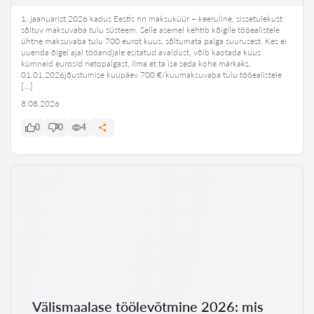
1. jaanuarist 2026 kadus Eestis nn maksuküür – keeruline, sissetulekust
sõltuv maksuvaba tulu süsteem. Selle asemel kehtib kõigile tööealistele
ühtne maksuvaba tulu 700 eurot kuus, sõltumata palga suurusest. Kes ei
uuenda õigel ajal tööandjale esitatud avaldust, võib kaotada kuus
kümneid eurosid netopalgast, ilma et ta ise seda kohe märkaks.
01.01.2026jõustumise kuupäev 700 €/kuumaksuvaba tulu tööealistele
[…]
8.08.2026
0
0
4
Välismaalase töölevõtmine 2026: mis