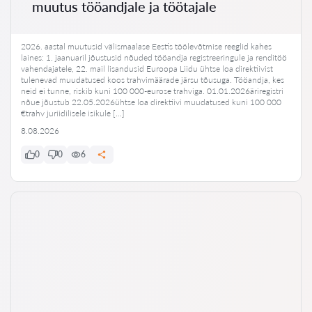
muutus tööandjale ja töötajale
2026. aastal muutusid välismaalase Eestis töölevõtmise reeglid kahes
laines: 1. jaanuaril jõustusid nõuded tööandja registreeringule ja renditöö
vahendajatele, 22. mail lisandusid Euroopa Liidu ühtse loa direktiivist
tulenevad muudatused koos trahvimäärade järsu tõusuga. Tööandja, kes
neid ei tunne, riskib kuni 100 000-eurose trahviga. 01.01.2026äriregistri
nõue jõustub 22.05.2026ühtse loa direktiivi muudatused kuni 100 000
€trahv juriidilisele isikule […]
8.08.2026
0
0
6