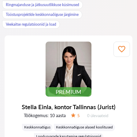
Ringmajanduse ja jätkusuutlikkuse küsimused
Tööstusprojektide keskkonnaõiguse järgimine
Veekaitse regulatsioonid ja load
PREMIUM
Stella Einla, kontor Tallinnas (Jurist)
Töökogemus:
10 aasta
Ülevaateid:
5
0 ülevaateid
Hinnang:
Keskkonnaõigus
Keskkonnaõiguse alased koolitused
Loodusvarade kasutamise regulatsioonid