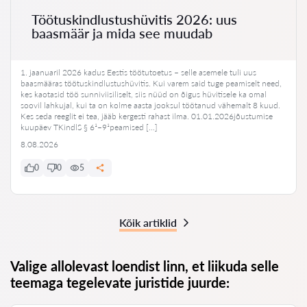
Töötuskindlustushüvitis 2026: uus
baasmäär ja mida see muudab
1. jaanuaril 2026 kadus Eestis töötutoetus – selle asemele tuli uus
baasmääras töötuskindlustushüvitis. Kui varem said tuge peamiselt need,
kes kaotasid töö sunniviisiliselt, siis nüüd on õigus hüvitisele ka omal
soovil lahkujal, kui ta on kolme aasta jooksul töötanud vähemalt 8 kuud.
Kes seda reeglit ei tea, jääb kergesti rahast ilma. 01.01.2026jõustumise
kuupäev TKindlS § 6¹–9¹peamised […]
8.08.2026
0
0
5
Kõik artiklid
Valige allolevast loendist linn, et liikuda selle
teemaga tegelevate juristide juurde: