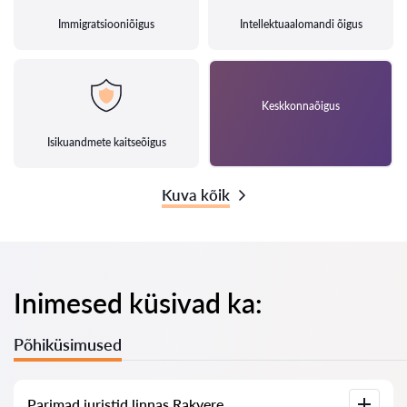
Immigratsiooniõigus
Intellektuaalomandi õigus
Keskkonnaõigus
Isikuandmete kaitseõigus
Kuva kõik
Inimesed küsivad ka:
Põhiküsimused
Parimad juristid linnas Rakvere