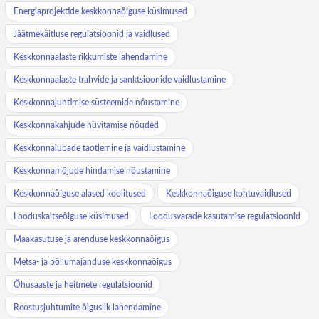
Energiaprojektide keskkonnaõiguse küsimused
Jäätmekäitluse regulatsioonid ja vaidlused
Keskkonnaalaste rikkumiste lahendamine
Keskkonnaalaste trahvide ja sanktsioonide vaidlustamine
Keskkonnajuhtimise süsteemide nõustamine
Keskkonnakahjude hüvitamise nõuded
Keskkonnalubade taotlemine ja vaidlustamine
Keskkonnamõjude hindamise nõustamine
Keskkonnaõiguse alased koolitused
Keskkonnaõiguse kohtuvaidlused
Looduskaitseõiguse küsimused
Loodusvarade kasutamise regulatsioonid
Maakasutuse ja arenduse keskkonnaõigus
Metsa- ja põllumajanduse keskkonnaõigus
Õhusaaste ja heitmete regulatsioonid
Reostusjuhtumite õiguslik lahendamine