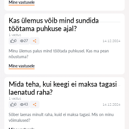
Mine vastusele
Kas ülemus võib mind sundida
töötama puhkuse ajal?
1 vastus
0
27
14.12.2024
Minu ülemus palus mind töötada puhkusel. Kas ma pean
nõustuma?
Mine vastusele
Mida teha, kui keegi ei maksa tagasi
laenatud raha?
1 vastus
0
43
14.12.2024
Sõber laenas minult raha, kuid ei maksa tagasi. Mis on minu
võimalused?