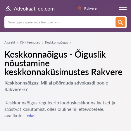
Advokaat-ee.com
Rakvere
Avaleht
Kõik teenused
Keskkonnaõigus
Keskkonnaõigus - Õiguslik
nõustamine
keskkonnaküsimustes Rakvere
Keskkonnaõigus: Millal pöörduda advokaadi poole
Rakvere-s?
Keskkonnaõigus reguleerib looduskeskkonna kaitset ja
säästvat kasutamist, olles oluline nii ettevõtetele,
avalikule...
edasi