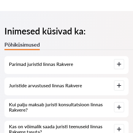
Inimesed küsivad ka:
Põhiküsimused
Parimad juristid linnas Rakvere
Meil on koostatud nimekiri parimatest juristidest linnas
Juristide arvustused linnas Rakvere
Rakvere koos täieliku infoga: hinnad, arvustused,
telefoninumber ja aadress.
Meie teenuses on kogutud ehtsad arvustused juristide kohta,
Kui palju maksab juristi konsultatsioon linnas
me ei kustuta negatiivseid arvustusi ega võimalda nende
Rakvere?
manipuleerimist.
Juristide konsultatsioon linnas Rakvere algab 80 eurost ja
Kas on võimalik saada juristi teenuseid linnas
võib olla kõrgem (hind sõltub küsimuse keerukusest ja
Rakvere tasuta?