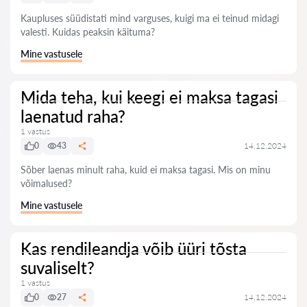
Kaupluses süüdistati mind varguses, kuigi ma ei teinud midagi
valesti. Kuidas peaksin käituma?
Mine vastusele
Mida teha, kui keegi ei maksa tagasi
laenatud raha?
1 vastus
0
43
14.12.2024
Sõber laenas minult raha, kuid ei maksa tagasi. Mis on minu
võimalused?
Mine vastusele
Kas rendileandja võib üüri tõsta
suvaliselt?
1 vastus
0
27
14.12.2024