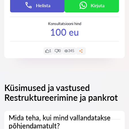
Helista
Kirjuta
Konsultatsiooni hind
100 eu
1
0
345
Küsimused ja vastused
Restruktureerimine ja pankrot
Mida teha, kui mind vallandatakse
põhjendamatult?