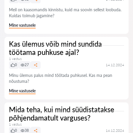
Meil on kaasomandis kinnistu, kuid ma soovin sellest loobuda.
Kuidas toimub jagamine?
Mine vastusele
Kas ülemus võib mind sundida
töötama puhkuse ajal?
1 vastus
0
27
14.12.2024
Minu ülemus palus mind töötada puhkusel. Kas ma pean
nõustuma?
Mine vastusele
Mida teha, kui mind süüdistatakse
põhjendamatult varguses?
1 vastus
0
38
14.12.2024