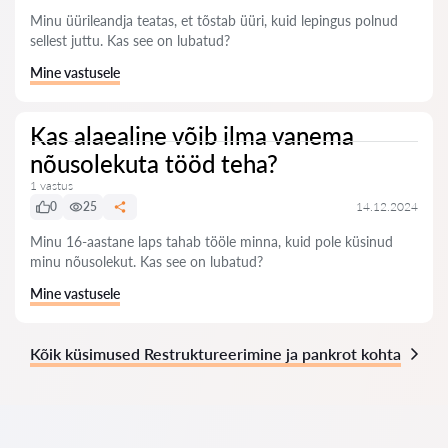
Minu üürileandja teatas, et tõstab üüri, kuid lepingus polnud
sellest juttu. Kas see on lubatud?
Mine vastusele
Kas alaealine võib ilma vanema
nõusolekuta tööd teha?
1 vastus
0
25
14.12.2024
Minu 16-aastane laps tahab tööle minna, kuid pole küsinud
minu nõusolekut. Kas see on lubatud?
Mine vastusele
Kõik küsimused Restruktureerimine ja pankrot kohta