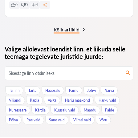
0
0
4
Kõik artiklid
Valige allolevast loendist linn, et liikuda selle
teemaga tegelevate juristide juurde:
Tallinn
Tartu
Haapsalu
Pärnu
Jõhvi
Narva
Viljandi
Rapla
Valga
Harju maakond
Harku vald
Kuressaare
Kärdla
Kuusalu vald
Maardu
Paide
Põlva
Rae vald
Saue vald
Viimsi vald
Võru