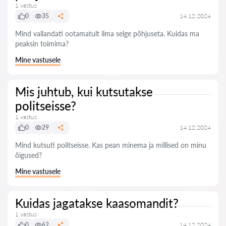
1 vastus
0
35
14.12.2024
Mind vallandati ootamatult ilma selge põhjuseta. Kuidas ma
peaksin toimima?
Mine vastusele
Mis juhtub, kui kutsutakse
politseisse?
1 vastus
0
29
14.12.2024
Mind kutsuti politseisse. Kas pean minema ja millised on minu
õigused?
Mine vastusele
Kuidas jagatakse kaasomandit?
1 vastus
0
62
14.12.2024