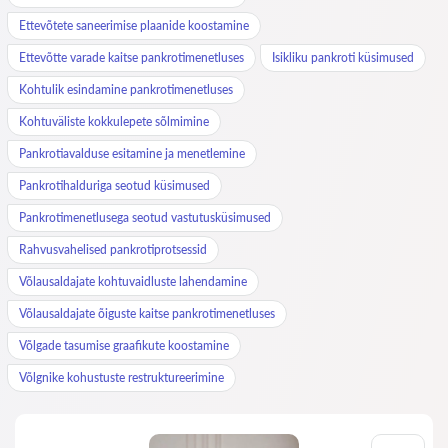
Ettevõtete saneerimise plaanide koostamine
Ettevõtte varade kaitse pankrotimenetluses
Isikliku pankroti küsimused
Kohtulik esindamine pankrotimenetluses
Kohtuväliste kokkulepete sõlmimine
Pankrotiavalduse esitamine ja menetlemine
Pankrotihalduriga seotud küsimused
Pankrotimenetlusega seotud vastutusküsimused
Rahvusvahelised pankrotiprotsessid
Võlausaldajate kohtuvaidluste lahendamine
Võlausaldajate õiguste kaitse pankrotimenetluses
Võlgade tasumise graafikute koostamine
Võlgnike kohustuste restruktureerimine