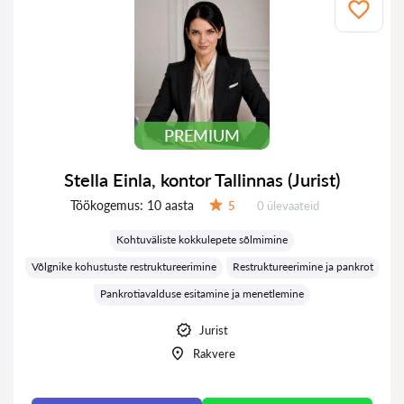
PREMIUM
Stella Einla, kontor Tallinnas (Jurist)
Töökogemus:
10 aasta
Ülevaateid:
5
0 ülevaateid
Hinnang:
Kohtuväliste kokkulepete sõlmimine
Võlgnike kohustuste restruktureerimine
Restruktureerimine ja pankrot
Pankrotiavalduse esitamine ja menetlemine
Jurist
Rakvere