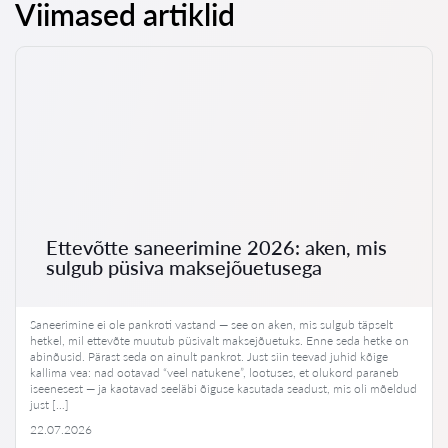
Viimased artiklid
Ettevõtte saneerimine 2026: aken, mis
sulgub püsiva maksejõuetusega
Saneerimine ei ole pankroti vastand — see on aken, mis sulgub täpselt
hetkel, mil ettevõte muutub püsivalt maksejõuetuks. Enne seda hetke on
abinõusid. Pärast seda on ainult pankrot. Just siin teevad juhid kõige
kallima vea: nad ootavad “veel natukene”, lootuses, et olukord paraneb
iseenesest — ja kaotavad seeläbi õiguse kasutada seadust, mis oli mõeldud
just […]
22.07.2026