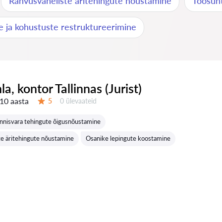
Rahvusvaheliste äritehingute nõustamine
Töösuht
e ja kohustuste restruktureerimine
nla, kontor Tallinnas (Jurist)
10 aasta
Ülevaateid:
5
0 ülevaateid
Hinnang:
nnisvara tehingute õigusnõustamine
e äritehingute nõustamine
Osanike lepingute koostamine