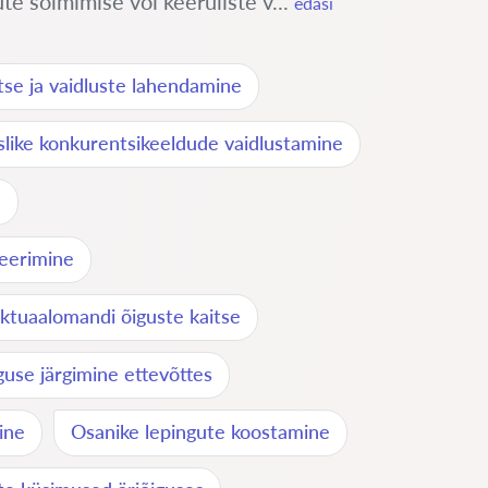
e sõlmimise või keeruliste v...
edasi
tse ja vaidluste lahendamine
like konkurentsikeeldude vaidlustamine
e
reerimine
ektuaalomandi õiguste kaitse
use järgimine ettevõttes
ine
Osanike lepingute koostamine