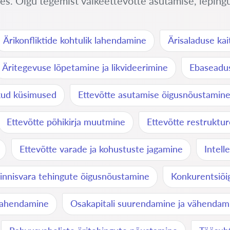
es. Olgu tegemist väikeettevõtte asutamise, lepingut
Ärikonfliktide kohtulik lahendamine
Ärisaladuse kai
Äritegevuse lõpetamine ja likvideerimine
Ebaseadus
ikud küsimused
Ettevõtte asutamise õigusnõustamin
Ettevõtte põhikirja muutmine
Ettevõtte restruktu
Ettevõtte varade ja kohustuste jagamine
Intell
innisvara tehingute õigusnõustamine
Konkurentsiõig
 lahendamine
Osakapitali suurendamine ja vähendam