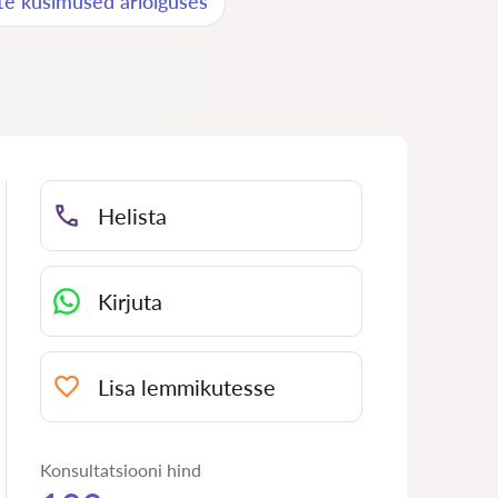
e küsimused äriõiguses
Helista
Kirjuta
Lisa lemmikutesse
Konsultatsiooni hind