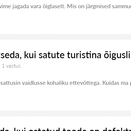
ime jagada vara õiglaselt. Mis on järgmised sammu
seda, kui satute turistina õigusl
1 vastus
a sattusin vaidlusse kohaliku ettevõttega. Kuidas ma