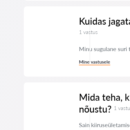
Kuidas jaga
1 vastus
Minu sugulane suri 
Mine vastusele
Mida teha, ku
nõustu?
1 vast
Sain kiiruseületamis