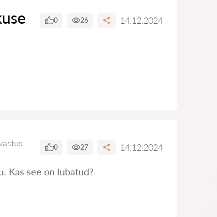
kuse
14.12.2024
0
26
vastus
14.12.2024
0
27
tu. Kas see on lubatud?