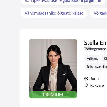
Rahapesuvastase regulatsiooni järgimine
Vähemusosanike õiguste kaitse
Võlgad
Stella Ei
Töökogemus:
Äriõigus
Ki
Rahvusvahelist
Jurist
Rakvere
PREMIUM