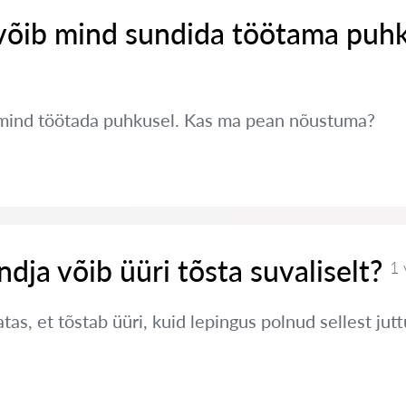
võib mind sundida töötama puh
mind töötada puhkusel. Kas ma pean nõustuma?
ndja võib üüri tõsta suvaliselt?
1 
tas, et tõstab üüri, kuid lepingus polnud sellest jut