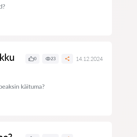
d?
ikku
14.12.2024
0
23
 peaksin käituma?