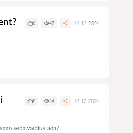
ent?
14.12.2024
0
47
i
14.12.2024
0
34
 saan seda vaidlustada?