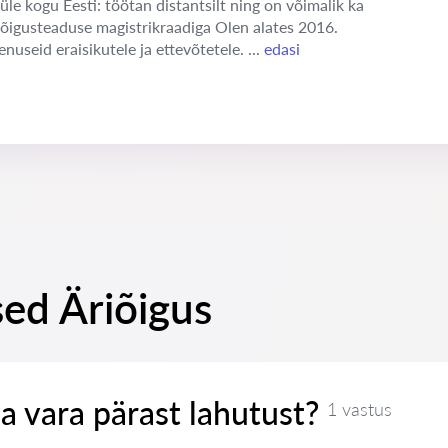
üle kogu Eesti: töötan distantsilt ning on võimalik ka
 õigusteaduse magistrikraadiga Olen alates 2016.
enuseid eraisikutele ja ettevõtetele. ...
edasi
sed Äriõigus
a vara pärast lahutust?
1 vastus