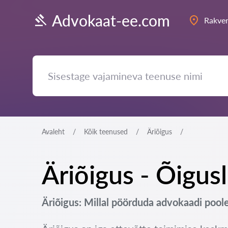
Advokaat-ee.com
Rakve
Avaleht
Kõik teenused
Äriõigus
Äriõigus - Õigus
Äriõigus: Millal pöörduda advokaadi pool