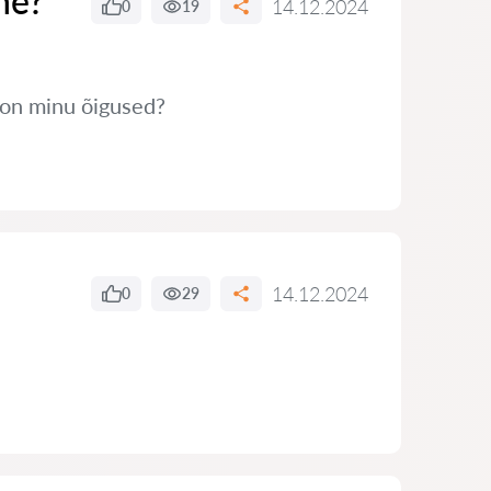
ne?
14.12.2024
0
19
s on minu õigused?
14.12.2024
0
29