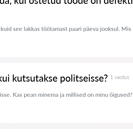
da, kui ostetud toode on defekt
, kuid see lakkas töötamast paari päeva jooksul. Mi
kui kutsutakse politseisse?
1 vastus
eisse. Kas pean minema ja millised on minu õigused?