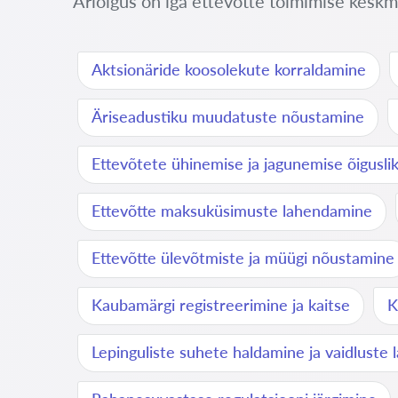
Äriõigus on iga ettevõtte toimimise keskm
Aktsionäride koosolekute korraldamine
Äriseadustiku muudatuste nõustamine
Ettevõtete ühinemise ja jagunemise õigusl
Ettevõtte maksuküsimuste lahendamine
Ettevõtte ülevõtmiste ja müügi nõustamine
Kaubamärgi registreerimine ja kaitse
K
Lepinguliste suhete haldamine ja vaidluste