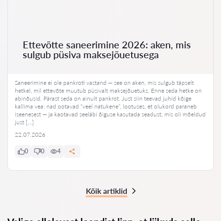
Ettevõtte saneerimine 2026: aken, mis
sulgub püsiva maksejõuetusega
Saneerimine ei ole pankroti vastand — see on aken, mis sulgub täpselt
hetkel, mil ettevõte muutub püsivalt maksejõuetuks. Enne seda hetke on
abinõusid. Pärast seda on ainult pankrot. Just siin teevad juhid kõige
kallima vea: nad ootavad “veel natukene”, lootuses, et olukord paraneb
iseenesest — ja kaotavad seeläbi õiguse kasutada seadust, mis oli mõeldud
just […]
22.07.2026
0
0
4
Kõik artiklid