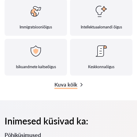
Immigratsiooniõigus
Intellektuaalomandi õigus
Isikuandmete kaitseõigus
Keskkonnaõigus
Kuva kõik
Inimesed küsivad ka:
Põhiküsimused