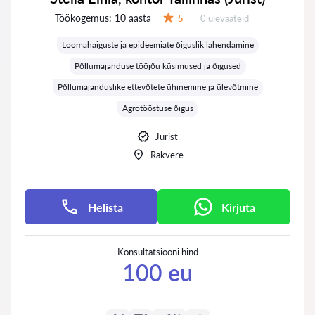
Töökogemus:
10 aasta
Ülevaateid:
5
0 ülevaateid
Hinnang:
Loomahaiguste ja epideemiate õiguslik lahendamine
Põllumajanduse tööjõu küsimused ja õigused
Põllumajanduslike ettevõtete ühinemine ja ülevõtmine
Agrotööstuse õigus
Jurist
Rakvere
Helista
Kirjuta
Konsultatsiooni hind
100 eu