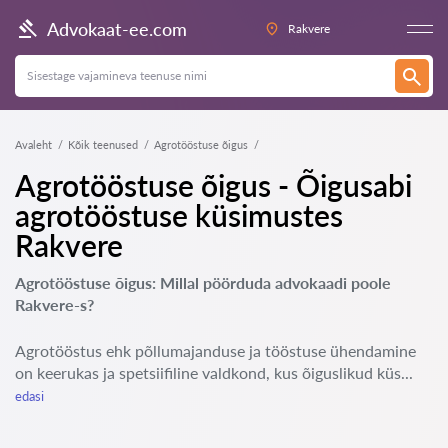
Advokaat-ee.com
Rakvere
Avaleht
Kõik teenused
Agrotööstuse õigus
Agrotööstuse õigus - Õigusabi
agrotööstuse küsimustes
Rakvere
Agrotööstuse õigus: Millal pöörduda advokaadi poole
Rakvere-s?
Agrotööstus ehk põllumajanduse ja tööstuse ühendamine
on keerukas ja spetsiifiline valdkond, kus õiguslikud küs...
edasi