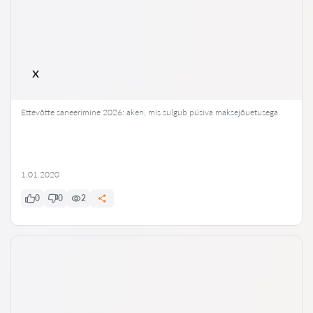
x
Ettevõtte saneerimine 2026: aken, mis sulgub püsiva maksejõuetusega
1.01.2020
0
0
2