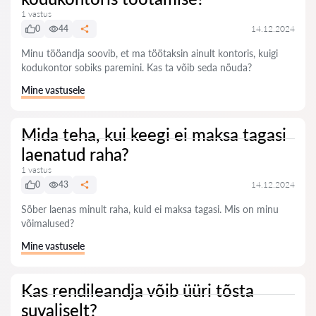
1 vastus
0
44
14.12.2024
Minu tööandja soovib, et ma töötaksin ainult kontoris, kuigi
kodukontor sobiks paremini. Kas ta võib seda nõuda?
Mine vastusele
Mida teha, kui keegi ei maksa tagasi
laenatud raha?
1 vastus
0
43
14.12.2024
Sõber laenas minult raha, kuid ei maksa tagasi. Mis on minu
võimalused?
Mine vastusele
Kas rendileandja võib üüri tõsta
suvaliselt?