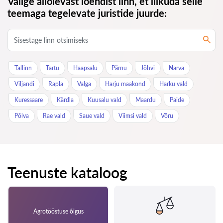
Valige allolevast loendist linn, et liikuda selle
teemaga tegelevate juristide juurde:
Tallinn
Tartu
Haapsalu
Pärnu
Jõhvi
Narva
Viljandi
Rapla
Valga
Harju maakond
Harku vald
Kuressaare
Kärdla
Kuusalu vald
Maardu
Paide
Põlva
Rae vald
Saue vald
Viimsi vald
Võru
Teenuste kataloog
Agrotööstuse õigus