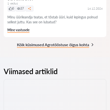
1 vastus
0
27
14.12.2024
Minu üürileandja teatas, et tõstab üüri, kuid lepingus polnud
sellest juttu. Kas see on lubatud?
Mine vastusele
Kõik küsimused Agrotööstuse õigus kohta
Viimased artiklid