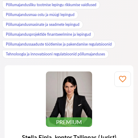
Põllumajandusliku tootmise lepingu rikkumise vaidlused
Põllumajandusmaa ostu ja müügi lepingud
Põllumajandusmasinate ja seadmete lepingud
Põllumajandusprojektide finantseerimine ja lepingud
Põllumajandussaaduste töötlemise ja pakendamise regulatsioonid
Tehnoloogia ja innovatsiooni regulatsioonid põllumajanduses
PREMIUM
Stella Einla, kontor Tallinnas (Jurist)