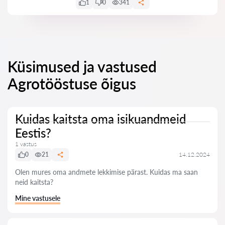
1
0
341
Küsimused ja vastused
Agrotööstuse õigus
Kuidas kaitsta oma isikuandmeid
Eestis?
1 vastus
0
21
14.12.2024
Olen mures oma andmete lekkimise pärast. Kuidas ma saan
neid kaitsta?
Mine vastusele