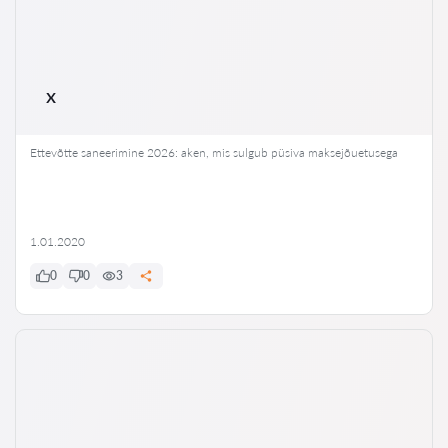
x
Ettevõtte saneerimine 2026: aken, mis sulgub püsiva maksejõuetusega
1.01.2020
0
0
3