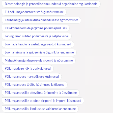
Biotehnoloogia ja geneetiliselt muundatud organismide regulatsioonid
EU põllumajandustoetuste õigusnõustamine
Kaubamärgi ja intellektuaalomandi kaitse agrotööstuses
Keskkonnanormide järgimine põllumajanduses
Lepingulised suhted põllumeeste ja ostjate vahel
Loomade heaolu ja vastutusega seotud küsimused
Loomahaiguste ja epideemiate õiguslik lahendamine
Mahepõllumajanduse regulatsioonid ja nõustamine
Põllumaade rendi- ja üürivaidlused
Põllumajanduse maksuõiguse küsimused
Põllumajanduse tööjõu küsimused ja õigused
Põllumajanduslike ettevõtete ühinemine ja ülevõtmine
Põllumajanduslike toodete ekspordi ja impordi küsimused
Põllumajandusliku kindlustuse vaidluste lahendamine