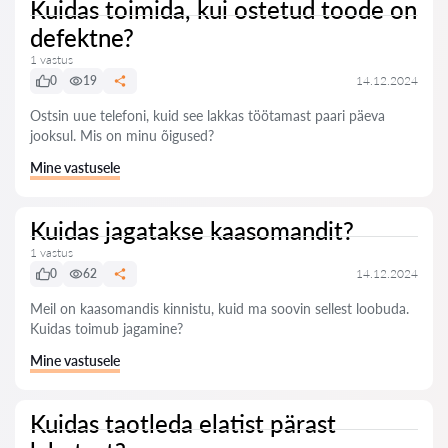
Kuidas toimida, kui ostetud toode on
defektne?
1 vastus
0
19
14.12.2024
Ostsin uue telefoni, kuid see lakkas töötamast paari päeva
jooksul. Mis on minu õigused?
Mine vastusele
Kuidas jagatakse kaasomandit?
1 vastus
0
62
14.12.2024
Meil on kaasomandis kinnistu, kuid ma soovin sellest loobuda.
Kuidas toimub jagamine?
Mine vastusele
Kuidas taotleda elatist pärast