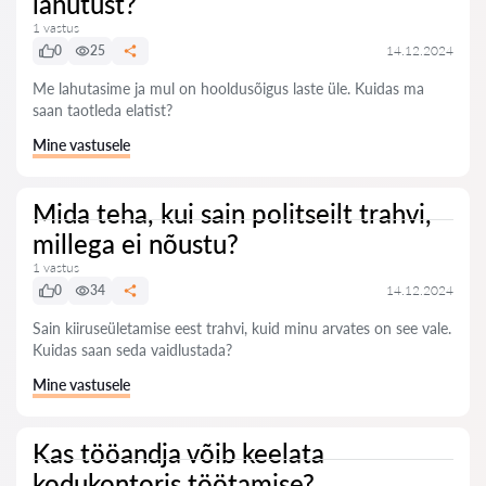
lahutust?
1 vastus
0
25
14.12.2024
Me lahutasime ja mul on hooldusõigus laste üle. Kuidas ma
saan taotleda elatist?
Mine vastusele
Mida teha, kui sain politseilt trahvi,
millega ei nõustu?
1 vastus
0
34
14.12.2024
Sain kiiruseületamise eest trahvi, kuid minu arvates on see vale.
Kuidas saan seda vaidlustada?
Mine vastusele
Kas tööandja võib keelata
kodukontoris töötamise?