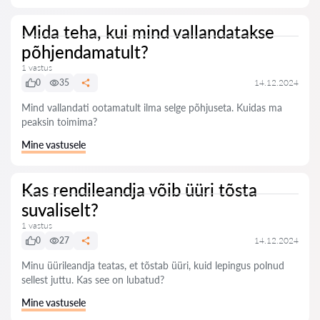
Mida teha, kui mind vallandatakse
põhjendamatult?
1 vastus
0
35
14.12.2024
Mind vallandati ootamatult ilma selge põhjuseta. Kuidas ma
peaksin toimima?
Mine vastusele
Kas rendileandja võib üüri tõsta
suvaliselt?
1 vastus
0
27
14.12.2024
Minu üürileandja teatas, et tõstab üüri, kuid lepingus polnud
sellest juttu. Kas see on lubatud?
Mine vastusele