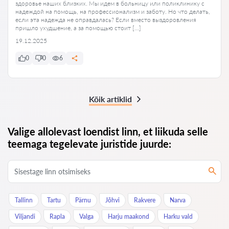
здоровье наших близких. Мы идем в больницу или поликлинику с
надеждой на помощь, на профессионализм и заботу. Но что делать,
если эта надежда не оправдалась? Если вместо выздоровления
пришло ухудшение, а за помощью стоит […]
19.12.2025
0
0
6
Kõik artiklid
Valige allolevast loendist linn, et liikuda selle
teemaga tegelevate juristide juurde:
Tallinn
Tartu
Pärnu
Jõhvi
Rakvere
Narva
Viljandi
Rapla
Valga
Harju maakond
Harku vald