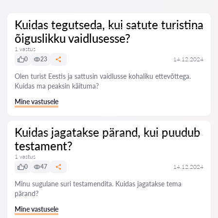
Kuidas tegutseda, kui satute turistina
õiguslikku vaidlusesse?
1 vastus
0
23
14.12.2024
Olen turist Eestis ja sattusin vaidlusse kohaliku ettevõttega.
Kuidas ma peaksin käituma?
Mine vastusele
Kuidas jagatakse pärand, kui puudub
testament?
1 vastus
0
47
14.12.2024
Minu sugulane suri testamendita. Kuidas jagatakse tema
pärand?
Mine vastusele