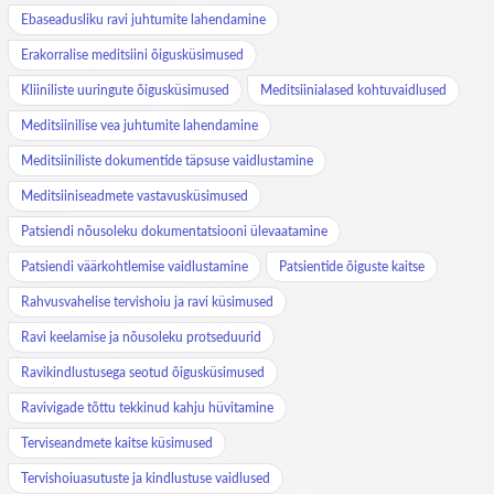
Ebaseadusliku ravi juhtumite lahendamine
Erakorralise meditsiini õigusküsimused
Kliiniliste uuringute õigusküsimused
Meditsiinialased kohtuvaidlused
Meditsiinilise vea juhtumite lahendamine
Meditsiiniliste dokumentide täpsuse vaidlustamine
Meditsiiniseadmete vastavusküsimused
Patsiendi nõusoleku dokumentatsiooni ülevaatamine
Patsiendi väärkohtlemise vaidlustamine
Patsientide õiguste kaitse
Rahvusvahelise tervishoiu ja ravi küsimused
Ravi keelamise ja nõusoleku protseduurid
Ravikindlustusega seotud õigusküsimused
Ravivigade tõttu tekkinud kahju hüvitamine
Terviseandmete kaitse küsimused
Tervishoiuasutuste ja kindlustuse vaidlused