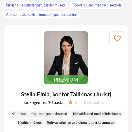
Tervishoiuasutuste vastutusküsimused
Töövaidlused meditsiinisektoris
Vaimse tervise raviküsimuste õigusnõustamine
PREMIUM
Stella Einla, kontor Tallinnas (Jurist)
Töökogemus:
10 aasta
Ülevaateid:
5
0 ülevaateid
Hinnang:
Kliiniliste uuringute õigusküsimused
Töövaidlused meditsiinisektoris
Meditsiiniõigus
Rahvusvahelise tervishoiu ja ravi küsimused