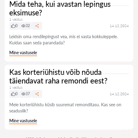
Mida teha, kui avastan lepingus
eksimuse?
1 vastus
0
32
14.12.2024
Leidsin oma rendilepingust vea, mis ei vasta kokkuleppele.
Kuidas saan seda parandada?
Mine vastusele
Kas korteriühistu võib nõuda
täiendavat raha remondi eest?
1 vastus
0
37
14.12.2024
Meie korteriühistu küsib suuremat remonditasu. Kas see on
seaduslik?
Mine vastusele