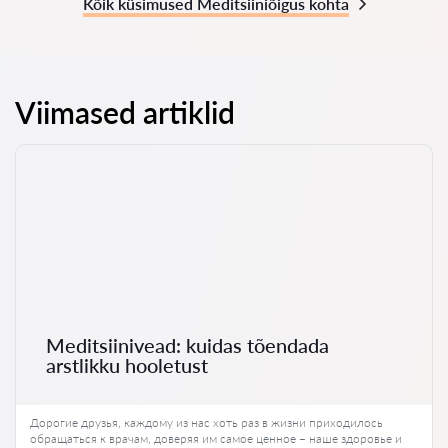
Kõik küsimused Meditsiiniõigus kohta
Viimased artiklid
Meditsiinivead: kuidas tõendada
arstlikku hooletust
Дорогие друзья, каждому из нас хоть раз в жизни приходилось
обращаться к врачам, доверяя им самое ценное – наше здоровье и