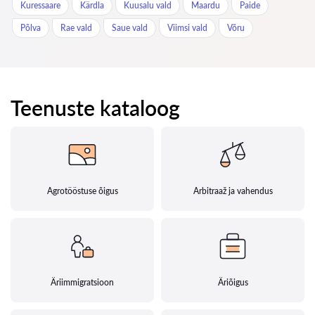
Kuressaare
Kärdla
Kuusalu vald
Maardu
Paide
Põlva
Rae vald
Saue vald
Viimsi vald
Võru
Teenuste kataloog
Agrotööstuse õigus
Arbitraaž ja vahendus
Äriimmigratsioon
Äriõigus