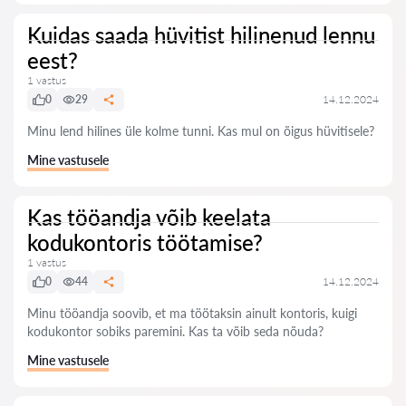
Kuidas saada hüvitist hilinenud lennu
eest?
1 vastus
0
29
14.12.2024
Minu lend hilines üle kolme tunni. Kas mul on õigus hüvitisele?
Mine vastusele
Kas tööandja võib keelata
kodukontoris töötamise?
1 vastus
0
44
14.12.2024
Minu tööandja soovib, et ma töötaksin ainult kontoris, kuigi
kodukontor sobiks paremini. Kas ta võib seda nõuda?
Mine vastusele