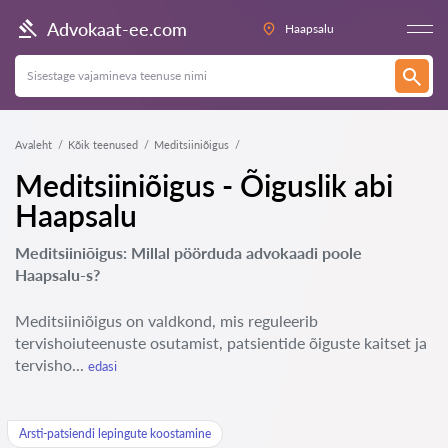
Advokaat-ee.com
Haapsalu
Avaleht
Kõik teenused
Meditsiiniõigus
Meditsiiniõigus - Õiguslik abi
Haapsalu
Meditsiiniõigus: Millal pöörduda advokaadi poole
Haapsalu-s?
Meditsiiniõigus on valdkond, mis reguleerib
tervishoiuteenuste osutamist, patsientide õiguste kaitset ja
tervisho...
edasi
Arsti-patsiendi lepingute koostamine