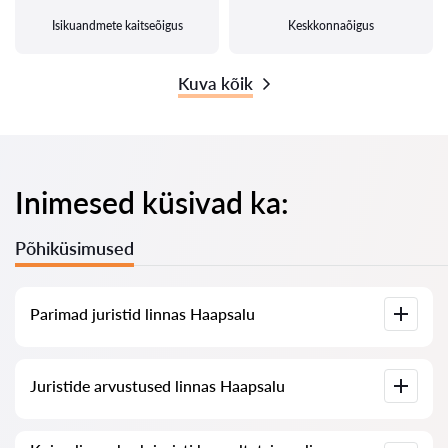
Isikuandmete kaitseõigus
Keskkonnaõigus
Kuva kõik
Inimesed küsivad ka:
Põhiküsimused
Parimad juristid linnas Haapsalu
Meil on koostatud nimekiri parimatest juristidest linnas
Juristide arvustused linnas Haapsalu
Haapsalu koos täieliku infoga: hinnad, arvustused,
telefoninumber ja aadress.
Meie teenuses on kogutud ehtsad arvustused juristide kohta,