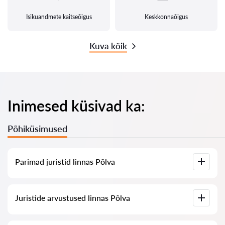
Isikuandmete kaitseõigus
Keskkonnaõigus
Kuva kõik
Inimesed küsivad ka:
Põhiküsimused
Parimad juristid linnas Põlva
Meil on koostatud nimekiri parimatest juristidest linnas Põlva
Juristide arvustused linnas Põlva
koos täieliku infoga: hinnad, arvustused, telefoninumber ja
aadress.