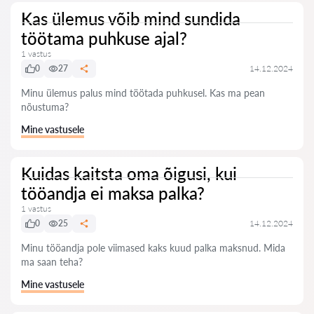
Kas ülemus võib mind sundida
töötama puhkuse ajal?
1 vastus
0
27
14.12.2024
Minu ülemus palus mind töötada puhkusel. Kas ma pean
nõustuma?
Mine vastusele
Kuidas kaitsta oma õigusi, kui
tööandja ei maksa palka?
1 vastus
0
25
14.12.2024
Minu tööandja pole viimased kaks kuud palka maksnud. Mida
ma saan teha?
Mine vastusele