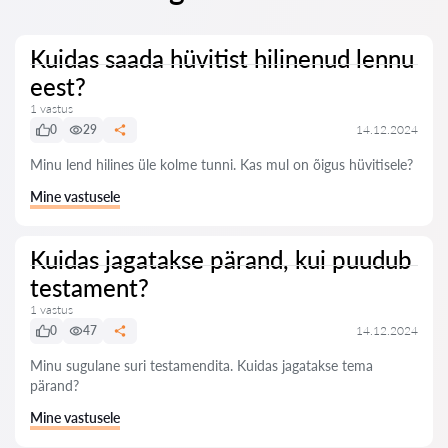
Kuidas saada hüvitist hilinenud lennu
eest?
1 vastus
0
29
14.12.2024
Minu lend hilines üle kolme tunni. Kas mul on õigus hüvitisele?
Mine vastusele
Kuidas jagatakse pärand, kui puudub
testament?
1 vastus
0
47
14.12.2024
Minu sugulane suri testamendita. Kuidas jagatakse tema
pärand?
Mine vastusele