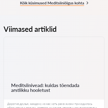
Kõik küsimused Meditsiiniõigus kohta
Viimased artiklid
Meditsiinivead: kuidas tõendada
arstlikku hooletust
Дорогие друзья, каждому из нас хоть раз в жизни приходилось
обращаться к врачам, доверяя им самое ценное – наше здоровье и