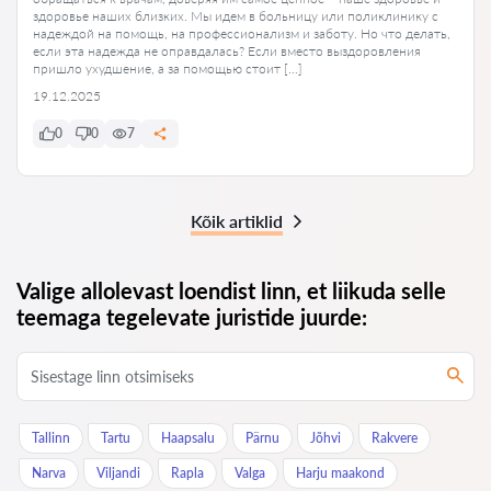
здоровье наших близких. Мы идем в больницу или поликлинику с
надеждой на помощь, на профессионализм и заботу. Но что делать,
если эта надежда не оправдалась? Если вместо выздоровления
пришло ухудшение, а за помощью стоит […]
19.12.2025
0
0
7
Kõik artiklid
Valige allolevast loendist linn, et liikuda selle
teemaga tegelevate juristide juurde:
Tallinn
Tartu
Haapsalu
Pärnu
Jõhvi
Rakvere
Narva
Viljandi
Rapla
Valga
Harju maakond