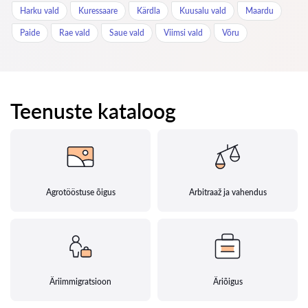
Harku vald
Kuressaare
Kärdla
Kuusalu vald
Maardu
Paide
Rae vald
Saue vald
Viimsi vald
Võru
Teenuste kataloog
Agrotööstuse õigus
Arbitraaž ja vahendus
Äriimmigratsioon
Äriõigus