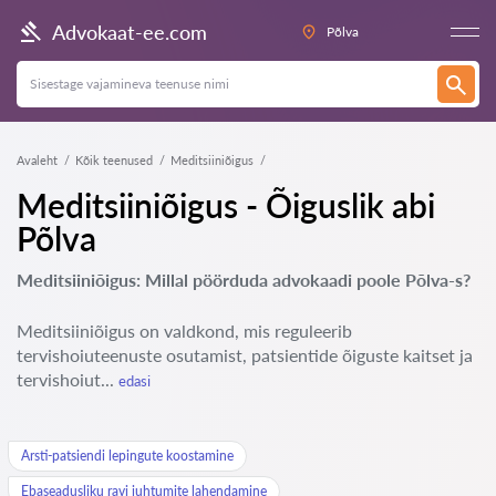
Advokaat-ee.com
Põlva
Avaleht
Kõik teenused
Meditsiiniõigus
Meditsiiniõigus - Õiguslik abi
Põlva
Meditsiiniõigus: Millal pöörduda advokaadi poole Põlva-s?
Meditsiiniõigus on valdkond, mis reguleerib
tervishoiuteenuste osutamist, patsientide õiguste kaitset ja
tervishoiut...
edasi
Arsti-patsiendi lepingute koostamine
Ebaseadusliku ravi juhtumite lahendamine