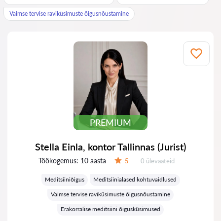
Vaimse tervise raviküsimuste õigusnõustamine
PREMIUM
Stella Einla, kontor Tallinnas (Jurist)
Töökogemus:
10 aasta
Ülevaateid:
5
0 ülevaateid
Hinnang:
Meditsiiniõigus
Meditsiinialased kohtuvaidlused
Vaimse tervise raviküsimuste õigusnõustamine
Erakorralise meditsiini õigusküsimused