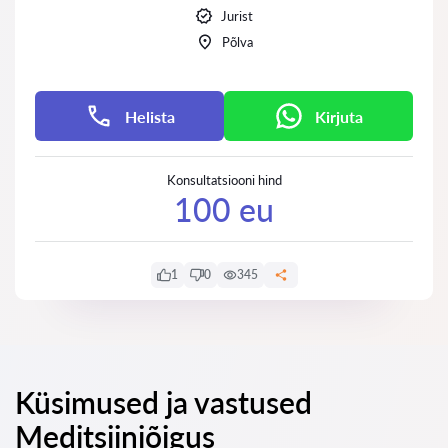
Jurist
Põlva
Helista
Kirjuta
Konsultatsiooni hind
100 eu
1
0
345
Küsimused ja vastused
Meditsiiniõigus