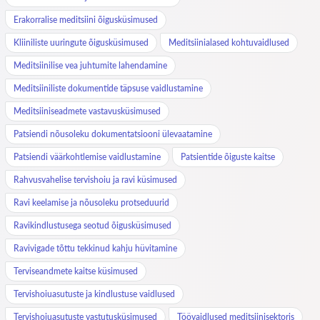
Erakorralise meditsiini õigusküsimused
Kliiniliste uuringute õigusküsimused
Meditsiinialased kohtuvaidlused
Meditsiinilise vea juhtumite lahendamine
Meditsiiniliste dokumentide täpsuse vaidlustamine
Meditsiiniseadmete vastavusküsimused
Patsiendi nõusoleku dokumentatsiooni ülevaatamine
Patsiendi väärkohtlemise vaidlustamine
Patsientide õiguste kaitse
Rahvusvahelise tervishoiu ja ravi küsimused
Ravi keelamise ja nõusoleku protseduurid
Ravikindlustusega seotud õigusküsimused
Ravivigade tõttu tekkinud kahju hüvitamine
Terviseandmete kaitse küsimused
Tervishoiuasutuste ja kindlustuse vaidlused
Tervishoiuasutuste vastutusküsimused
Töövaidlused meditsiinisektoris