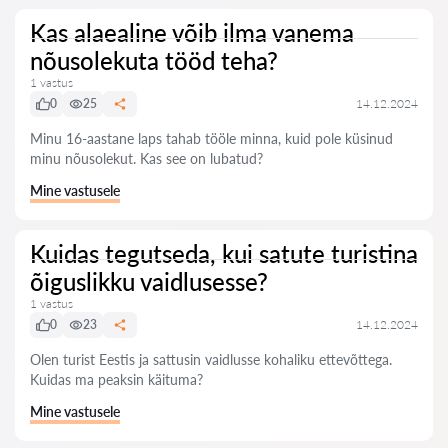
Kas alaealine võib ilma vanema
nõusolekuta tööd teha?
1 vastus
0
25
14.12.2024
Minu 16-aastane laps tahab tööle minna, kuid pole küsinud
minu nõusolekut. Kas see on lubatud?
Mine vastusele
Kuidas tegutseda, kui satute turistina
õiguslikku vaidlusesse?
1 vastus
0
23
14.12.2024
Olen turist Eestis ja sattusin vaidlusse kohaliku ettevõttega.
Kuidas ma peaksin käituma?
Mine vastusele