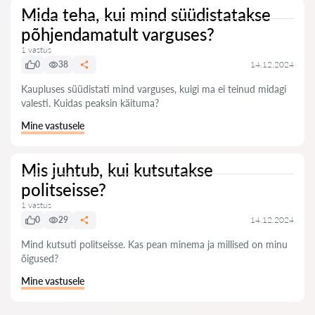
Mida teha, kui mind süüdistatakse
põhjendamatult varguses?
1 vastus
0
38
14.12.2024
Kaupluses süüdistati mind varguses, kuigi ma ei teinud midagi
valesti. Kuidas peaksin käituma?
Mine vastusele
Mis juhtub, kui kutsutakse
politseisse?
1 vastus
0
29
14.12.2024
Mind kutsuti politseisse. Kas pean minema ja millised on minu
õigused?
Mine vastusele