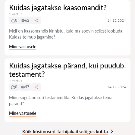
Kuidas jagatakse kaasomandit?
1 vastus
0
62
14.12.2024
Meil on kaasomandis kinnistu, kuid ma soovin sellest loobuda.
Kuidas toimub jagamine?
Mine vastusele
Kuidas jagatakse pärand, kui puudub
testament?
1 vastus
0
47
14.12.2024
Minu sugulane suri testamendita. Kuidas jagatakse tema
pärand?
Mine vastusele
Kõik küsimused Tarbijakaitseõigus kohta