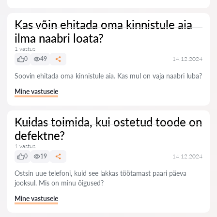
Kas võin ehitada oma kinnistule aia
ilma naabri loata?
1 vastus
0
49
14.12.2024
Soovin ehitada oma kinnistule aia. Kas mul on vaja naabri luba?
Mine vastusele
Kuidas toimida, kui ostetud toode on
defektne?
1 vastus
0
19
14.12.2024
Ostsin uue telefoni, kuid see lakkas töötamast paari päeva
jooksul. Mis on minu õigused?
Mine vastusele