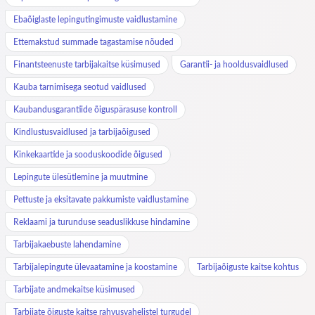
Ebaõiglaste lepingutingimuste vaidlustamine
Ettemakstud summade tagastamise nõuded
Finantsteenuste tarbijakaitse küsimused
Garantii- ja hooldusvaidlused
Kauba tarnimisega seotud vaidlused
Kaubandusgarantiide õiguspärasuse kontroll
Kindlustusvaidlused ja tarbijaõigused
Kinkekaartide ja sooduskoodide õigused
Lepingute ülesütlemine ja muutmine
Pettuste ja eksitavate pakkumiste vaidlustamine
Reklaami ja turunduse seaduslikkuse hindamine
Tarbijakaebuste lahendamine
Tarbijalepingute ülevaatamine ja koostamine
Tarbijaõiguste kaitse kohtus
Tarbijate andmekaitse küsimused
Tarbijate õiguste kaitse rahvusvahelistel turgudel