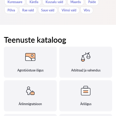
Kuressaare
Kärdla
Kuusalu vald
Maardu
Paide
Põlva
Rae vald
Saue vald
Viimsi vald
Võru
Teenuste kataloog
Agrotööstuse õigus
Arbitraaž ja vahendus
Äriimmigratsioon
Äriõigus