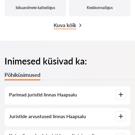
Isikuandmete kaitseõigus
Keskkonnaõigus
Kuva kõik
Inimesed küsivad ka:
Põhiküsimused
Parimad juristid linnas Haapsalu
Meil on koostatud nimekiri parimatest juristidest linnas
Juristide arvustused linnas Haapsalu
Haapsalu koos täieliku infoga: hinnad, arvustused,
telefoninumber ja aadress.
Meie teenuses on kogutud ehtsad arvustused juristide kohta,