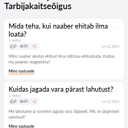
Tarbijakaitseõigus
Mida teha, kui naaber ehitab ilma
loata?
1 vastus
0
34
14.12.2024
Minu naaber alustas ehitust ilma nähtava ehitusloata. Kuidas
ma peaksin reageerima?
Mine vastusele
Kuidas jagada vara pärast lahutust?
1 vastus
0
60
14.12.2024
Me lahutame ja soovime jagada vara õiglaselt. Mis on järgmised
sammud?
Mine vastusele