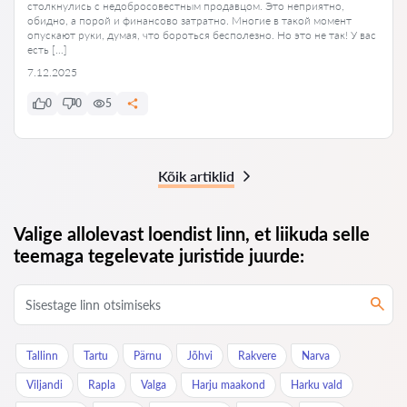
столкнулись с недобросовестным продавцом. Это неприятно,
обидно, а порой и финансово затратно. Многие в такой момент
опускают руки, думая, что бороться бесполезно. Но это не так! У вас
есть […]
7.12.2025
0
0
5
Kõik artiklid
Valige allolevast loendist linn, et liikuda selle
teemaga tegelevate juristide juurde:
Tallinn
Tartu
Pärnu
Jõhvi
Rakvere
Narva
Viljandi
Rapla
Valga
Harju maakond
Harku vald