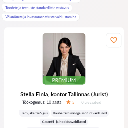
Toodete ja teenuste standarditele vastavus
Võlanõuete ja inkassomenetluste vaidlustamine
PREMIUM
Stella Einla, kontor Tallinnas (Jurist)
Töökogemus:
10 aasta
Ülevaateid:
5
0 ülevaateid
Hinnang:
Tarbijakaitseõigus
Kauba tarnimisega seotud vaidlused
Garantii- ja hooldusvaidlused