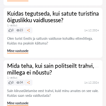
Kuidas tegutseda, kui satute turistina
õiguslikku vaidlusesse?
1 vastus
0
23
14.12.2024
Olen turist Eestis ja sattusin vaidlusse kohaliku ettevõttega.
Kuidas ma peaksin käituma?
Mine vastusele
Mida teha, kui sain politseilt trahvi,
millega ei nõustu?
1 vastus
0
34
14.12.2024
Sain kiiruseületamise eest trahvi, kuid minu arvates on see vale.
Kuidas saan seda vaidlustada?
Mine vastusele