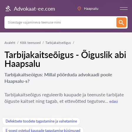
Advokaat-ee.com
Haapsalu
Avaleht
Kõik teenused
Tarbijakaitseõigus
Tarbijakaitseõigus - Õiguslik abi
Haapsalu
Tarbijakaitseõigus: Millal pöörduda advokaadi poole
Haapsalu-s?
Tarbijakaitseõigus reguleerib kaupade ja teenuste tarbijate
õiguste kaitset ning tagab, et ettevõtted tegutsev...
edasi
Defektsete toodete tagastamine ja vahetamine
E-poest ostetud kaupade tagastamise küsimused