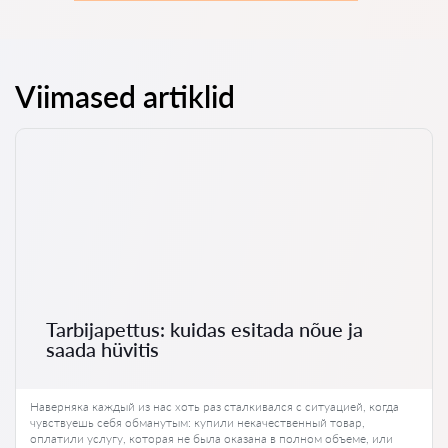
Viimased artiklid
Tarbijapettus: kuidas esitada nõue ja
saada hüvitis
Наверняка каждый из нас хоть раз сталкивался с ситуацией, когда
чувствуешь себя обманутым: купили некачественный товар,
оплатили услугу, которая не была оказана в полном объеме, или