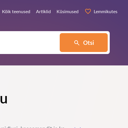
Kõik teenused
Artiklid
Küsimused
Lemmikutes
Otsi
lu