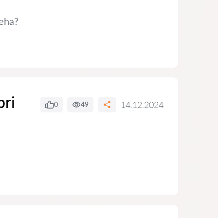
teha?
bri
14.12.2024
0
49