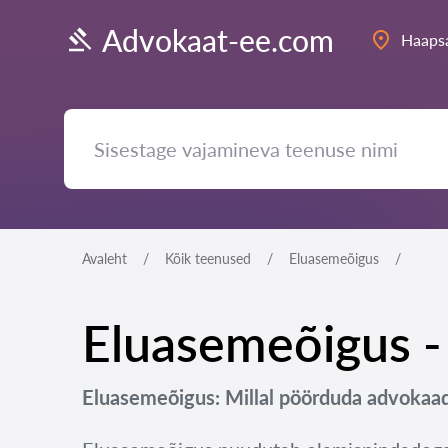
Advokaat-ee.com
Haaps
Avaleht
Kõik teenused
Eluasemeõigus
Eluasemeõigus - 
Eluasemeõigus: Millal pöörduda advokaad