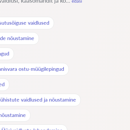
idlusi, kaasomandit ja ko...
edasi
asutusõiguse vaidlused
ide nõustamine
ngud
nnisvara ostu-müügilepingud
ed
iühistute vaidlused ja nõustamine
snõustamine