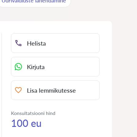
Üürivaidluste lahendamine
Helista
Kirjuta
Lisa lemmikutesse
Konsultatsiooni hind
100 eu