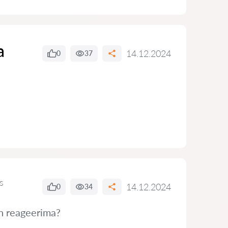
a
14.12.2024
0
37
s
14.12.2024
0
34
in reageerima?