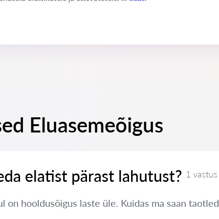
sed Eluasemeõigus
eda elatist pärast lahutust?
1 vastus
 on hooldusõigus laste üle. Kuidas ma saan taotleda