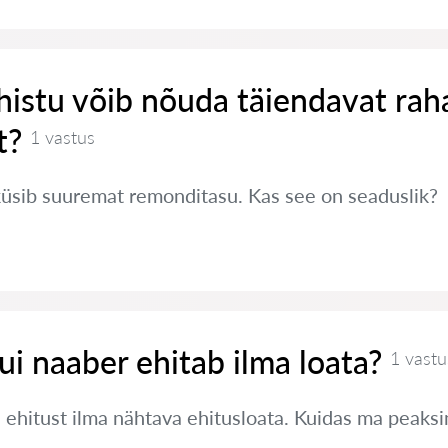
histu võib nõuda täiendavat rah
t?
1 vastus
küsib suuremat remonditasu. Kas see on seaduslik?
ui naaber ehitab ilma loata?
1 vastu
 ehitust ilma nähtava ehitusloata. Kuidas ma peaks