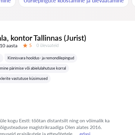
amine
Üürilepingute koostamine ja ülevaatamine
nla, kontor Tallinnas (Jurist)
10 aasta
Ülevaateid:
5
0 ülevaateid
Hinnang:
s
Kinnisvara hooldus- ja remondilepingud
amine pärimise või abielulahutuse korral
klerite vastutuse küsimused
üle kogu Eesti: töötan distantsilt ning on võimalik ka
 õigusteaduse magistrikraadiga Olen alates 2016.
enuseid eraisikutele ja ettevõtetele. ...
edasi