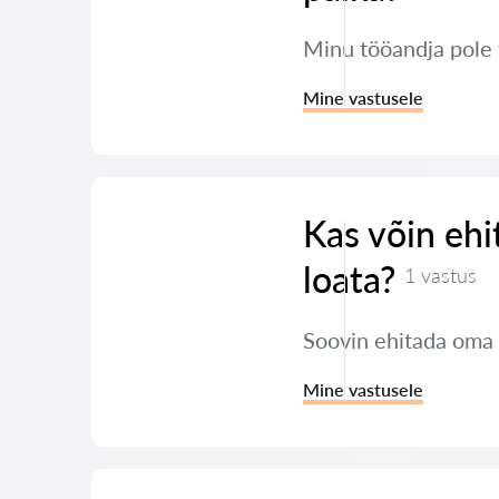
Minu tööandja pole
Mine vastusele
Kas võin ehi
loata?
1 vastus
Soovin ehitada oma k
Mine vastusele