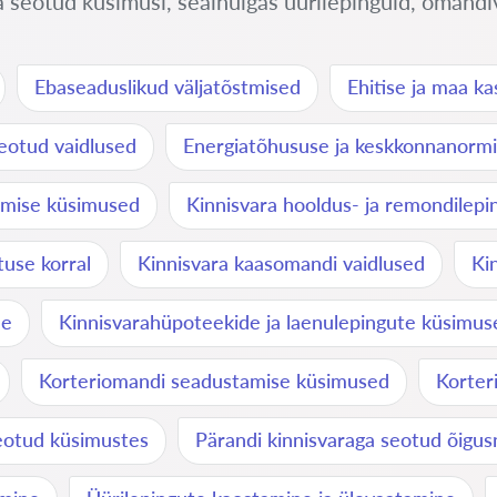
eotud küsimusi, sealhulgas üürilepinguid, omandiva
Ebaseaduslikud väljatõstmised
Ehitise ja maa k
seotud vaidlused
Energiatõhususe ja keskkonnanorm
rimise küsimused
Kinnisvara hooldus- ja remondilepi
tuse korral
Kinnisvara kaasomandi vaidlused
Ki
ne
Kinnisvarahüpoteekide ja laenulepingute küsimus
Korteriomandi seadustamise küsimused
Korter
seotud küsimustes
Pärandi kinnisvaraga seotud õigu