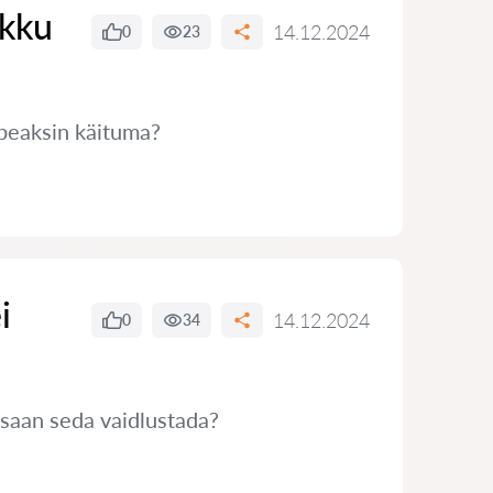
ikku
14.12.2024
0
23
 peaksin käituma?
i
14.12.2024
0
34
 saan seda vaidlustada?