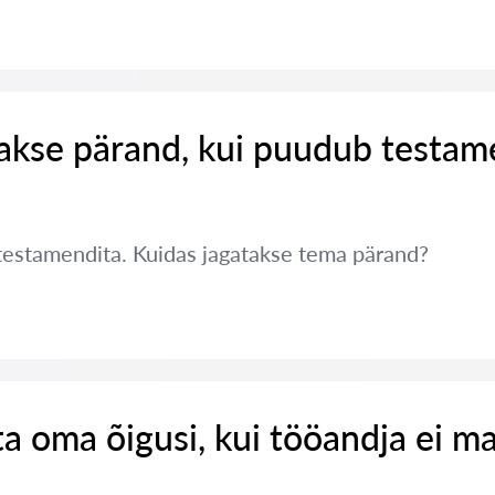
takse pärand, kui puudub testam
testamendita. Kuidas jagatakse tema pärand?
ta oma õigusi, kui tööandja ei m