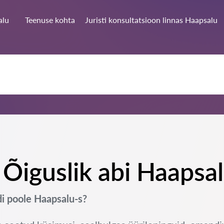
alu
Teenuse kohta
Juristi konsultatsioon linnas Haapsalu
Õiguslik abi Haapsa
i poole Haapsalu-s?