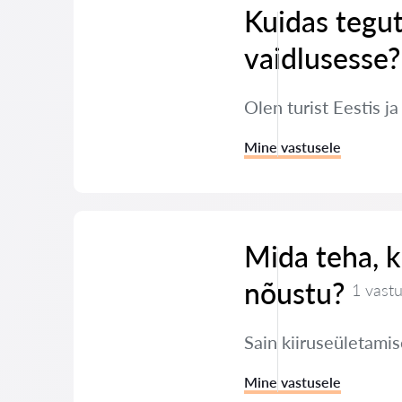
Kuidas tegut
vaidlusesse?
Olen turist Eestis j
Mine vastusele
Mida teha, ku
nõustu?
1 vast
Sain kiiruseületamis
Mine vastusele