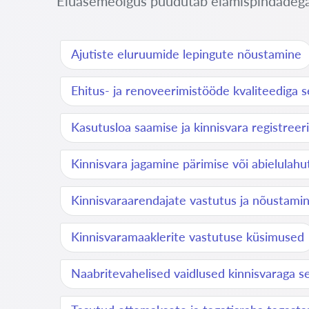
Eluasemeõigus puudutab elamispindadega s
Ajutiste eluruumide lepingute nõustamine
Ehitus- ja renoveerimistööde kvaliteediga 
Kasutusloa saamise ja kinnisvara registree
Kinnisvara jagamine pärimise või abielulahu
Kinnisvaraarendajate vastutus ja nõustami
Kinnisvaramaaklerite vastutuse küsimused
Naabritevahelised vaidlused kinnisvaraga 