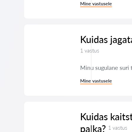
Mine vastusele
Kuidas jaga
1 vastus
Minu sugulane suri 
Mine vastusele
Kuidas kaits
palka?
1 vastus