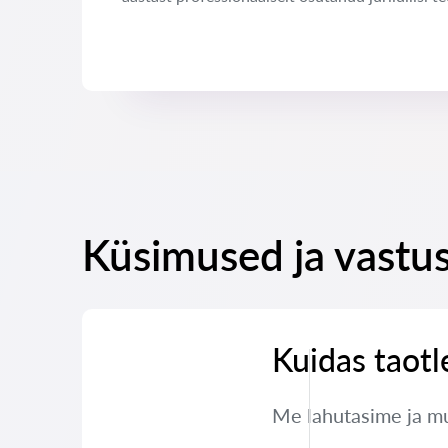
Küsimused ja vastu
Kuidas taotl
Me lahutasime ja mul