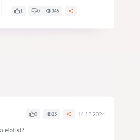
1
0
345
14.12.2024
0
25
 elatist?