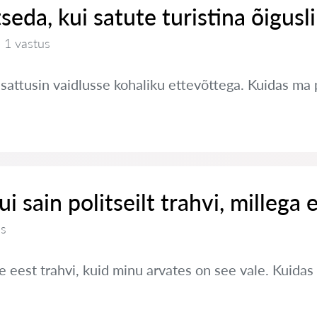
seda, kui satute turistina õigusl
1 vastus
a sattusin vaidlusse kohaliku ettevõttega. Kuidas ma
i sain politseilt trahvi, millega e
us
e eest trahvi, kuid minu arvates on see vale. Kuidas