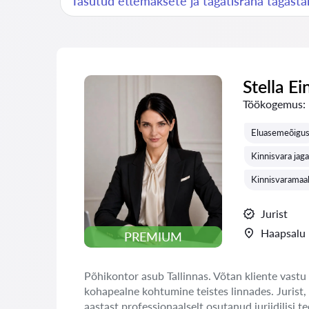
Tasutud ettemaksete ja tagatisraha tagast
Stella Ei
Töökogemus:
Eluasemeõigu
Kinnisvara jag
Kinnisvaramaa
Jurist
Haapsalu
PREMIUM
Põhikontor asub Tallinnas. Võtan kliente vastu 
kohapealne kohtumine teistes linnades. Jurist,
aastast professionaalselt osutanud juriidilisi te