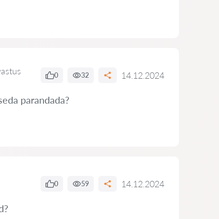
vastus
14.12.2024
0
32
 seda parandada?
14.12.2024
0
59
d?