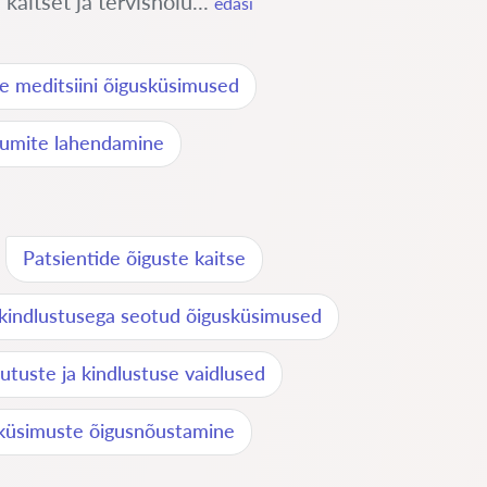
aitset ja tervishoiu...
edasi
se meditsiini õigusküsimused
htumite lahendamine
Patsientide õiguste kaitse
kindlustusega seotud õigusküsimused
utuste ja kindlustuse vaidlused
iküsimuste õigusnõustamine