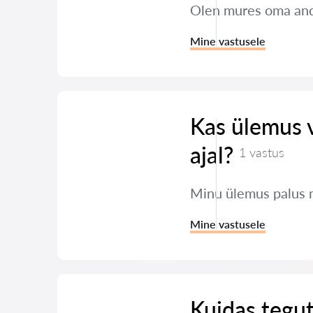
Olen mures oma andm
Mine vastusele
Kas ülemus 
ajal?
1 vastus
Minu ülemus palus 
Mine vastusele
Kuidas tegut