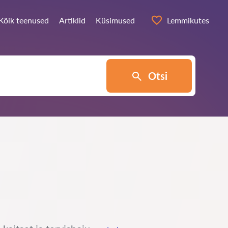
Kõik teenused
Artiklid
Küsimused
Lemmikutes
Otsi