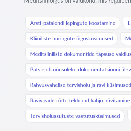
Meditsiiniõigus on valdkond, mis reguleeri
Arsti-patsiendi lepingute koostamine
E
Kliiniliste uuringute õigusküsimused
Me
Meditsiiniliste dokumentide täpsuse vaidlu
Patsiendi nõusoleku dokumentatsiooni üle
Rahvusvahelise tervishoiu ja ravi küsimuse
Ravivigade tõttu tekkinud kahju hüvitamine
Tervishoiuasutuste vastutusküsimused