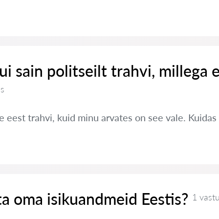
i sain politseilt trahvi, millega e
us
e eest trahvi, kuid minu arvates on see vale. Kuidas
ta oma isikuandmeid Eestis?
1 vast