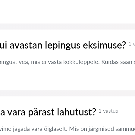
ui avastan lepingus eksimuse?
1 
pingust vea, mis ei vasta kokkuleppele. Kuidas saan
a vara pärast lahutust?
1 vastus
ime jagada vara õiglaselt. Mis on järgmised sammu