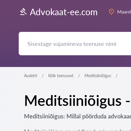
Advokaat-ee.com
Maard
Avaleht
Kõik teenused
Meditsiiniõigus
Meditsiiniõigus 
Meditsiiniõigus: Millal pöörduda advokaa