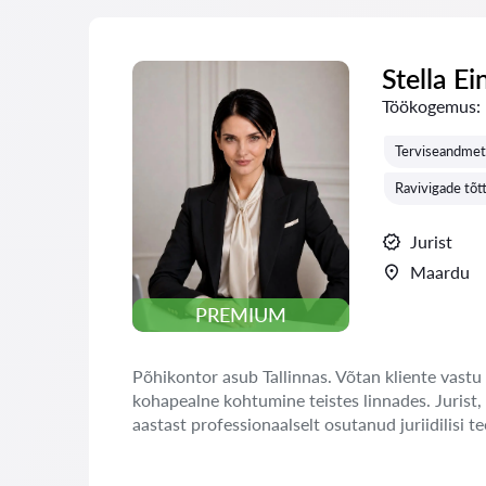
Stella Ei
Töökogemus:
Terviseandmet
Ravivigade tõt
Jurist
Maardu
PREMIUM
Põhikontor asub Tallinnas. Võtan kliente vastu 
kohapealne kohtumine teistes linnades. Jurist,
aastast professionaalselt osutanud juriidilisi te