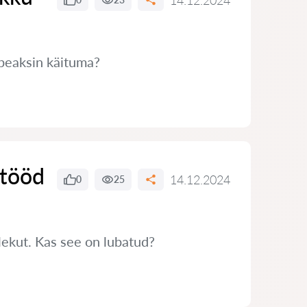
14.12.2024
 peaksin käituma?
 tööd
14.12.2024
0
25
ekut. Kas see on lubatud?