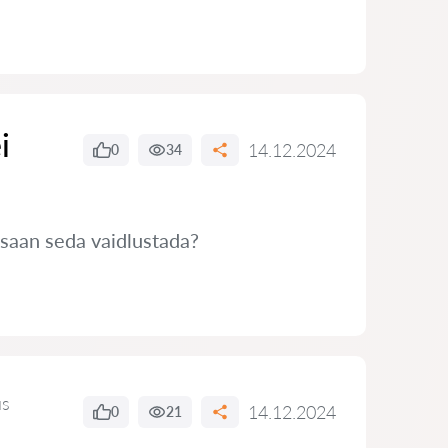
i
14.12.2024
0
34
 saan seda vaidlustada?
us
14.12.2024
0
21