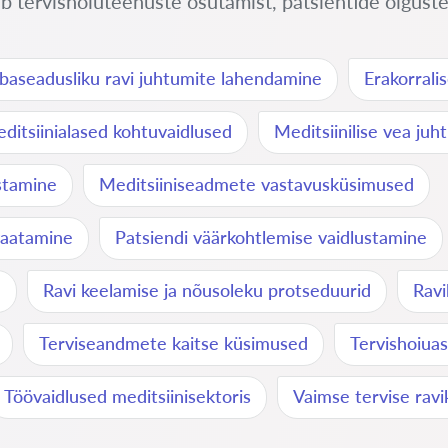
b tervishoiuteenuste osutamist, patsientide õiguste k
baseadusliku ravi juhtumite lahendamine
Erakorrali
ditsiinialased kohtuvaidlused
Meditsiinilise vea ju
stamine
Meditsiiniseadmete vastavusküsimused
vaatamine
Patsiendi väärkohtlemise vaidlustamine
d
Ravi keelamise ja nõusoleku protseduurid
Ravi
Terviseandmete kaitse küsimused
Tervishoiuas
Töövaidlused meditsiinisektoris
Vaimse tervise rav