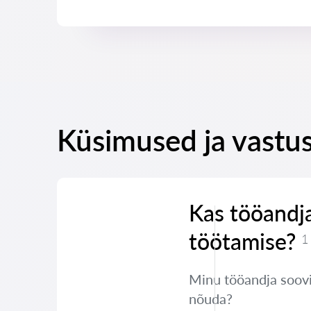
Küsimused ja vastus
Kas tööandja
töötamise?
1
Minu tööandja soovib
nõuda?