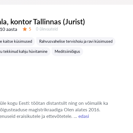
nla, kontor Tallinnas (Jurist)
10 aasta
Ülevaateid:
5
0 ülevaateid
Hinnang:
e kaitse küsimused
Rahvusvahelise tervishoiu ja ravi küsimused
tu tekkinud kahju hüvitamine
Meditsiiniõigus
üle kogu Eesti: töötan distantsilt ning on võimalik ka
 õigusteaduse magistrikraadiga Olen alates 2016.
enuseid eraisikutele ja ettevõtetele. ...
edasi