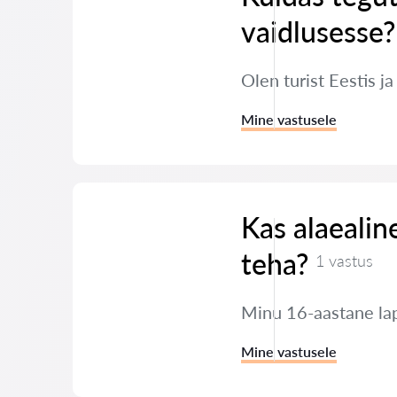
vaidlusesse?
Olen turist Eestis j
Mine vastusele
Kas alaealin
teha?
1 vastus
Minu 16-aastane lap
Mine vastusele