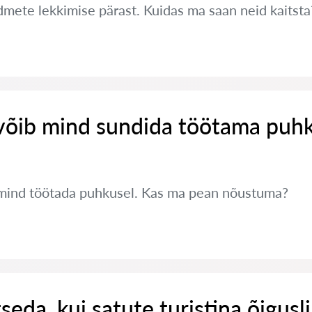
ete lekkimise pärast. Kuidas ma saan neid kaitsta
võib mind sundida töötama puh
mind töötada puhkusel. Kas ma pean nõustuma?
seda, kui satute turistina õigusl