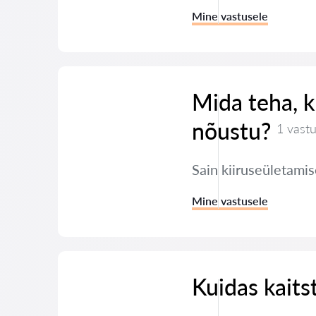
Mine vastusele
Mida teha, ku
nõustu?
1 vast
Sain kiiruseületamis
Mine vastusele
Kuidas kaits