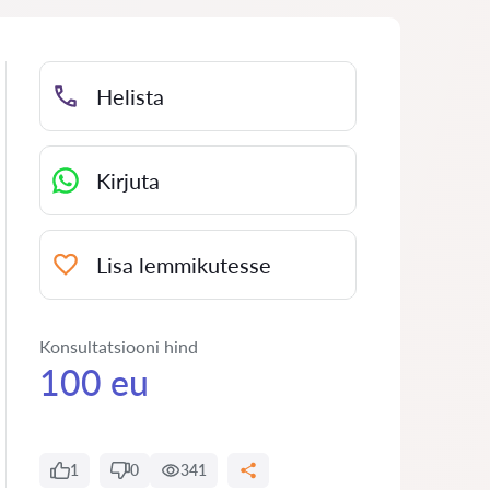
Helista
Kirjuta
Lisa lemmikutesse
Konsultatsiooni hind
100 eu
1
0
341