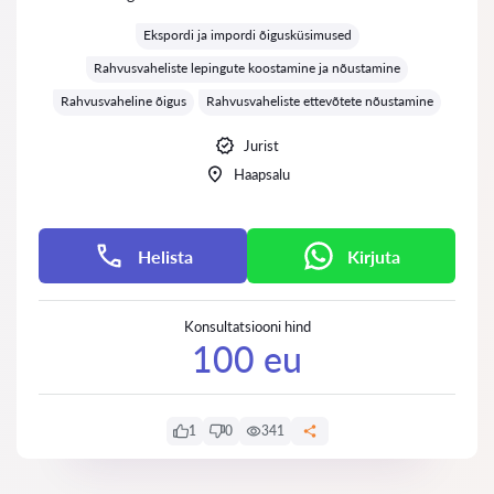
Hinnang:
Ekspordi ja impordi õigusküsimused
Rahvusvaheliste lepingute koostamine ja nõustamine
Rahvusvaheline õigus
Rahvusvaheliste ettevõtete nõustamine
Jurist
Haapsalu
Helista
Kirjuta
Konsultatsiooni hind
100 eu
1
0
341