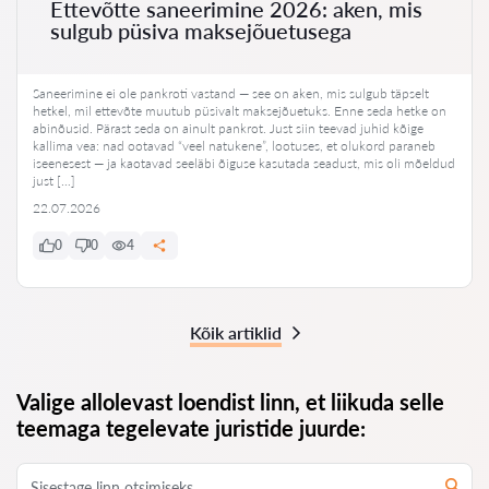
Ettevõtte saneerimine 2026: aken, mis
sulgub püsiva maksejõuetusega
Saneerimine ei ole pankroti vastand — see on aken, mis sulgub täpselt
hetkel, mil ettevõte muutub püsivalt maksejõuetuks. Enne seda hetke on
abinõusid. Pärast seda on ainult pankrot. Just siin teevad juhid kõige
kallima vea: nad ootavad “veel natukene”, lootuses, et olukord paraneb
iseenesest — ja kaotavad seeläbi õiguse kasutada seadust, mis oli mõeldud
just […]
22.07.2026
0
0
4
Kõik artiklid
Valige allolevast loendist linn, et liikuda selle
teemaga tegelevate juristide juurde: