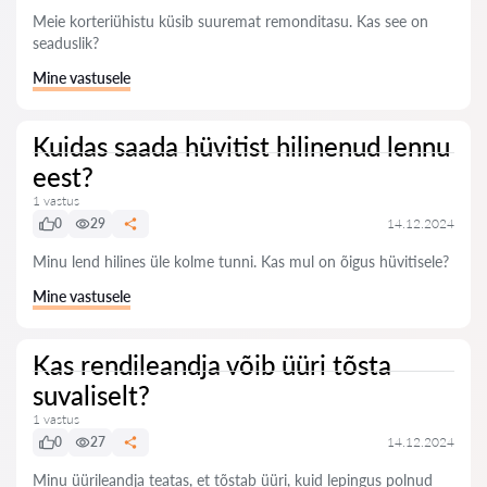
Meie korteriühistu küsib suuremat remonditasu. Kas see on
seaduslik?
Mine vastusele
Kuidas saada hüvitist hilinenud lennu
eest?
1 vastus
0
29
14.12.2024
Minu lend hilines üle kolme tunni. Kas mul on õigus hüvitisele?
Mine vastusele
Kas rendileandja võib üüri tõsta
suvaliselt?
1 vastus
0
27
14.12.2024
Minu üürileandja teatas, et tõstab üüri, kuid lepingus polnud