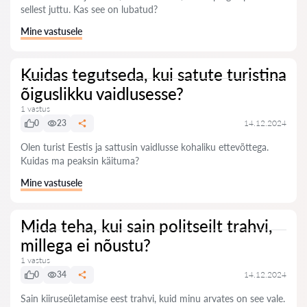
sellest juttu. Kas see on lubatud?
Mine vastusele
Kuidas tegutseda, kui satute turistina
õiguslikku vaidlusesse?
1 vastus
0
23
14.12.2024
Olen turist Eestis ja sattusin vaidlusse kohaliku ettevõttega.
Kuidas ma peaksin käituma?
Mine vastusele
Mida teha, kui sain politseilt trahvi,
millega ei nõustu?
1 vastus
0
34
14.12.2024
Sain kiiruseületamise eest trahvi, kuid minu arvates on see vale.