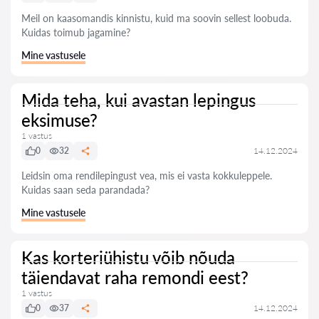
Meil on kaasomandis kinnistu, kuid ma soovin sellest loobuda.
Kuidas toimub jagamine?
Mine vastusele
Mida teha, kui avastan lepingus
eksimuse?
1 vastus
0
32
14.12.2024
Leidsin oma rendilepingust vea, mis ei vasta kokkuleppele.
Kuidas saan seda parandada?
Mine vastusele
Kas korteriühistu võib nõuda
täiendavat raha remondi eest?
1 vastus
0
37
14.12.2024