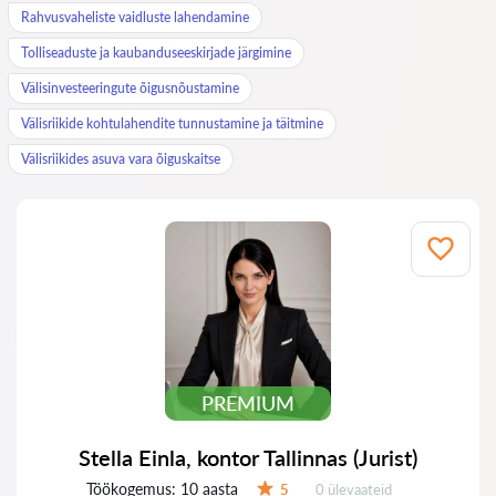
Rahvusvaheliste vaidluste lahendamine
Tolliseaduste ja kaubanduseeskirjade järgimine
Välisinvesteeringute õigusnõustamine
Välisriikide kohtulahendite tunnustamine ja täitmine
Välisriikides asuva vara õiguskaitse
PREMIUM
Stella Einla, kontor Tallinnas (Jurist)
Töökogemus:
10 aasta
Ülevaateid:
5
0 ülevaateid