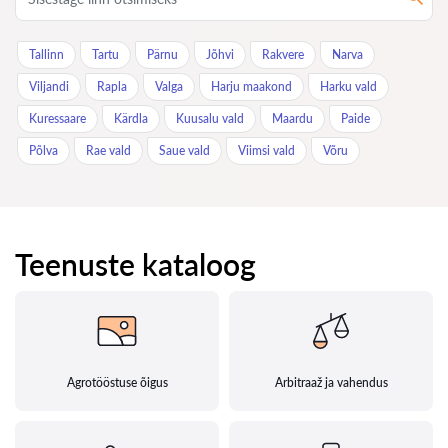
Tallinn
Tartu
Pärnu
Jõhvi
Rakvere
Narva
Viljandi
Rapla
Valga
Harju maakond
Harku vald
Kuressaare
Kärdla
Kuusalu vald
Maardu
Paide
Põlva
Rae vald
Saue vald
Viimsi vald
Võru
Teenuste kataloog
Agrotööstuse õigus
Arbitraaž ja vahendus