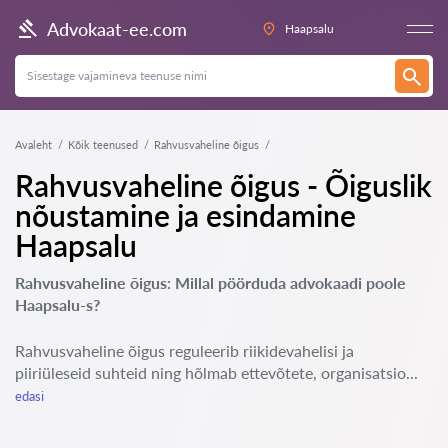
Advokaat-ee.com
Haapsalu
Avaleht
Kõik teenused
Rahvusvaheline õigus
Rahvusvaheline õigus - Õiguslik
nõustamine ja esindamine
Haapsalu
Rahvusvaheline õigus: Millal pöörduda advokaadi poole
Haapsalu-s?
Rahvusvaheline õigus reguleerib riikidevahelisi ja
piiriüleseid suhteid ning hõlmab ettevõtete, organisatsio...
edasi