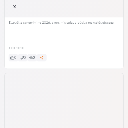
x
Ettevõtte saneerimine 2026: aken, mis sulgub püsiva maksejõuetusega
1.01.2020
0
0
2