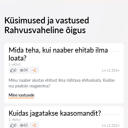
Küsimused ja vastused
Rahvusvaheline õigus
Mida teha, kui naaber ehitab ilma
loata?
1 vastus
0
34
14.12.2024
Minu naaber alustas ehitust ilma nähtava ehitusloata. Kuidas
ma peaksin reageerima?
Mine vastusele
Kuidas jagatakse kaasomandit?
1 vastus
0
62
14.12.2024