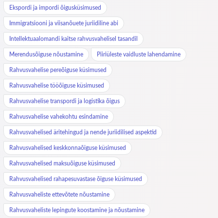
Ekspordi ja impordi õigusküsimused
Immigratsiooni ja viisanõuete juriidiline abi
Intellektuaalomandi kaitse rahvusvahelisel tasandil
Merendusõiguse nõustamine
Piiriüleste vaidluste lahendamine
Rahvusvahelise pereõiguse küsimused
Rahvusvahelise tööõiguse küsimused
Rahvusvahelise transpordi ja logistika õigus
Rahvusvahelise vahekohtu esindamine
Rahvusvahelised äritehingud ja nende juriidilised aspektid
Rahvusvahelised keskkonnaõiguse küsimused
Rahvusvahelised maksuõiguse küsimused
Rahvusvahelised rahapesuvastase õiguse küsimused
Rahvusvaheliste ettevõtete nõustamine
Rahvusvaheliste lepingute koostamine ja nõustamine