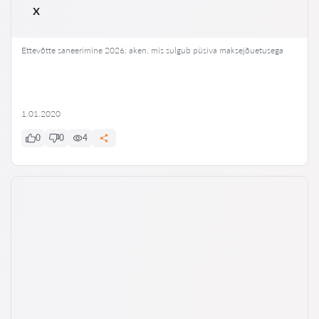
x
Ettevõtte saneerimine 2026: aken, mis sulgub püsiva maksejõuetusega
1.01.2020
0
0
4