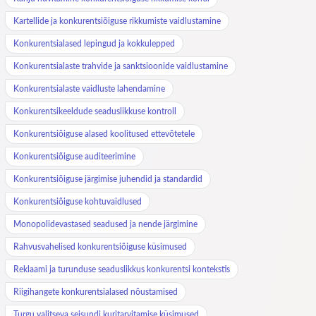
Kartellide ja konkurentsiõiguse rikkumiste vaidlustamine
Konkurentsialased lepingud ja kokkulepped
Konkurentsialaste trahvide ja sanktsioonide vaidlustamine
Konkurentsialaste vaidluste lahendamine
Konkurentsikeeldude seaduslikkuse kontroll
Konkurentsiõiguse alased koolitused ettevõtetele
Konkurentsiõiguse auditeerimine
Konkurentsiõiguse järgimise juhendid ja standardid
Konkurentsiõiguse kohtuvaidlused
Monopolidevastased seadused ja nende järgimine
Rahvusvahelised konkurentsiõiguse küsimused
Reklaami ja turunduse seaduslikkus konkurentsi kontekstis
Riigihangete konkurentsialased nõustamised
Turgu valitseva seisundi kuritarvitamise küsimused