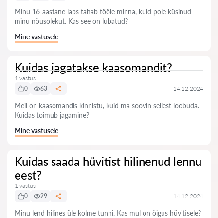
Minu 16-aastane laps tahab tööle minna, kuid pole küsinud
minu nõusolekut. Kas see on lubatud?
Mine vastusele
Kuidas jagatakse kaasomandit?
1 vastus
0
63
14.12.2024
Meil on kaasomandis kinnistu, kuid ma soovin sellest loobuda.
Kuidas toimub jagamine?
Mine vastusele
Kuidas saada hüvitist hilinenud lennu
eest?
1 vastus
0
29
14.12.2024
Minu lend hilines üle kolme tunni. Kas mul on õigus hüvitisele?