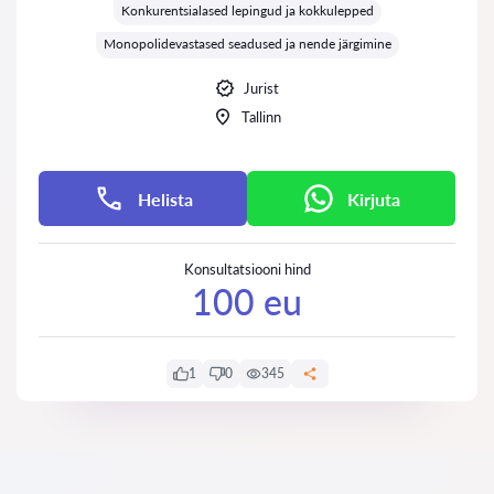
Konkurentsialased lepingud ja kokkulepped
Monopolidevastased seadused ja nende järgimine
Jurist
Tallinn
Helista
Kirjuta
Konsultatsiooni hind
100 eu
1
0
345