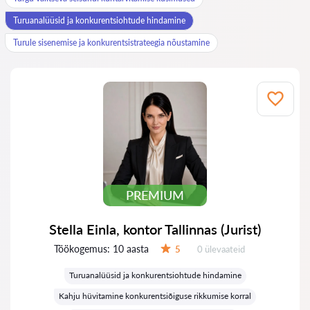
Turuanalüüsid ja konkurentsiohtude hindamine
Turule sisenemise ja konkurentsistrateegia nõustamine
PREMIUM
Stella Einla, kontor Tallinnas (Jurist)
Töökogemus:
10 aasta
Ülevaateid:
5
0 ülevaateid
Hinnang:
Turuanalüüsid ja konkurentsiohtude hindamine
Kahju hüvitamine konkurentsiõiguse rikkumise korral