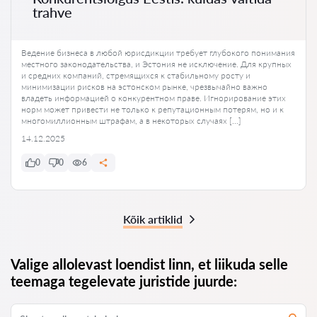
trahve
Ведение бизнеса в любой юрисдикции требует глубокого понимания
местного законодательства, и Эстония не исключение. Для крупных
и средних компаний, стремящихся к стабильному росту и
минимизации рисков на эстонском рынке, чрезвычайно важно
владеть информацией о конкурентном праве. Игнорирование этих
норм может привести не только к репутационным потерям, но и к
многомиллионным штрафам, а в некоторых случаях […]
14.12.2025
0
0
6
Kõik artiklid
Valige allolevast loendist linn, et liikuda selle
teemaga tegelevate juristide juurde: