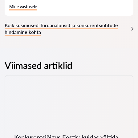
Mine vastusele
Kõik küsimused Turuanalüüsid ja konkurentsiohtude
hindamine kohta
Viimased artiklid
Konkurentsiõigus Eestis: kuidas vältida