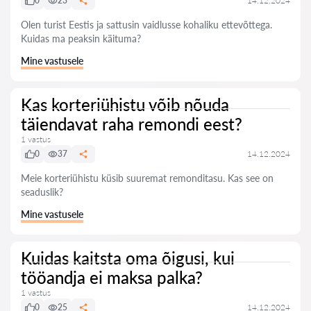
0
23
14.12.2024
Olen turist Eestis ja sattusin vaidlusse kohaliku ettevõttega.
Kuidas ma peaksin käituma?
Mine vastusele
Kas korteriühistu võib nõuda
täiendavat raha remondi eest?
1 vastus
0
37
14.12.2024
Meie korteriühistu küsib suuremat remonditasu. Kas see on
seaduslik?
Mine vastusele
Kuidas kaitsta oma õigusi, kui
tööandja ei maksa palka?
1 vastus
0
25
14.12.2024