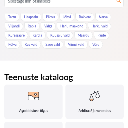
Tartu
Haapsalu
Pärnu
Jõhvi
Rakvere
Narva
Viljandi
Rapla
Valga
Harju maakond
Harku vald
Kuressaare
Kärdla
Kuusalu vald
Maardu
Paide
Põlva
Rae vald
Saue vald
Viimsi vald
Võru
Teenuste kataloog
Agrotööstuse õigus
Arbitraaž ja vahendus