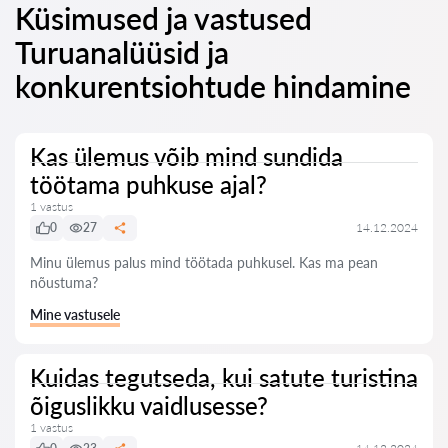
Küsimused ja vastused
Turuanalüüsid ja
konkurentsiohtude hindamine
Kas ülemus võib mind sundida
töötama puhkuse ajal?
1 vastus
0
27
14.12.2024
Minu ülemus palus mind töötada puhkusel. Kas ma pean
nõustuma?
Mine vastusele
Kuidas tegutseda, kui satute turistina
õiguslikku vaidlusesse?
1 vastus