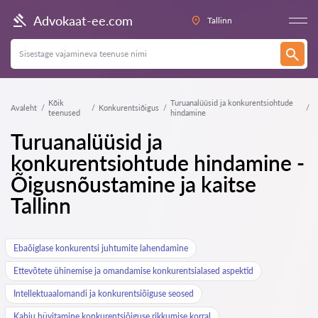
Advokaat-ee.com
Tallinn
Kõik
Turuanalüüsid ja konkurentsiohtude
Avaleht
Konkurentsiõigus
teenused
hindamine
Turuanalüüsid ja
konkurentsiohtude hindamine -
Õigusnõustamine ja kaitse
Tallinn
Ebaõiglase konkurentsi juhtumite lahendamine
Ettevõtete ühinemise ja omandamise konkurentsialased aspektid
Intellektuaalomandi ja konkurentsiõiguse seosed
Kahju hüvitamine konkurentsiõiguse rikkumise korral