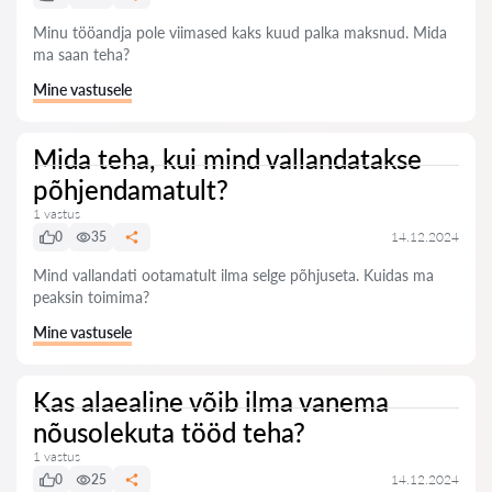
Minu tööandja pole viimased kaks kuud palka maksnud. Mida
ma saan teha?
Mine vastusele
Mida teha, kui mind vallandatakse
põhjendamatult?
1 vastus
0
35
14.12.2024
Mind vallandati ootamatult ilma selge põhjuseta. Kuidas ma
peaksin toimima?
Mine vastusele
Kas alaealine võib ilma vanema
nõusolekuta tööd teha?
1 vastus
0
25
14.12.2024