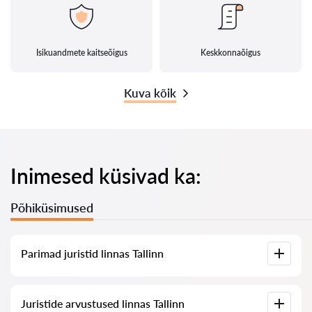
Isikuandmete kaitseõigus
Keskkonnaõigus
Kuva kõik
Inimesed küsivad ka:
Põhiküsimused
Parimad juristid linnas Tallinn
Meil on koostatud nimekiri parimatest juristidest linnas
Juristide arvustused linnas Tallinn
Tallinn koos täieliku infoga: hinnad, arvustused,