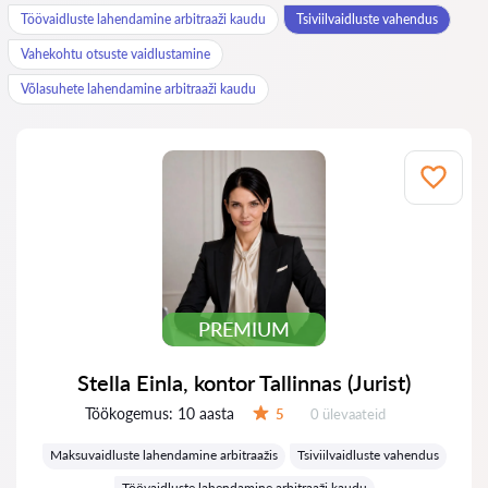
Töövaidluste lahendamine arbitraaži kaudu
Tsiviilvaidluste vahendus
Vahekohtu otsuste vaidlustamine
Võlasuhete lahendamine arbitraaži kaudu
PREMIUM
Stella Einla, kontor Tallinnas (Jurist)
Töökogemus:
10 aasta
Ülevaateid:
5
0 ülevaateid
Hinnang:
Maksuvaidluste lahendamine arbitraažis
Tsiviilvaidluste vahendus
Töövaidluste lahendamine arbitraaži kaudu