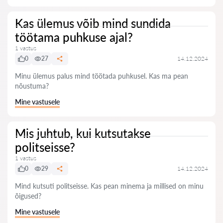
Kas ülemus võib mind sundida
töötama puhkuse ajal?
1 vastus
0
27
14.12.2024
Minu ülemus palus mind töötada puhkusel. Kas ma pean
nõustuma?
Mine vastusele
Mis juhtub, kui kutsutakse
politseisse?
1 vastus
0
29
14.12.2024
Mind kutsuti politseisse. Kas pean minema ja millised on minu
õigused?
Mine vastusele