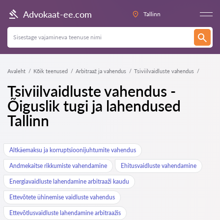
Advokaat-ee.com
Tallinn
Avaleht
Kõik teenused
Arbitraaž ja vahendus
Tsiviilvaidluste vahendus
Tsiviilvaidluste vahendus -
Õiguslik tugi ja lahendused
Tallinn
Altkäemaksu ja korruptsioonijuhtumite vahendus
Andmekaitse rikkumiste vahendamine
Ehitusvaidluste vahendamine
Energiavaidluste lahendamine arbitraaži kaudu
Ettevõtete ühinemise vaidluste vahendus
Ettevõtlusvaidluste lahendamine arbitraažis