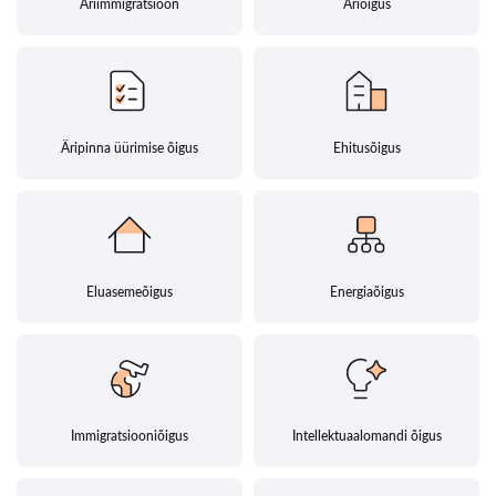
Äriimmigratsioon
Äriõigus
Äripinna üürimise õigus
Ehitusõigus
Eluasemeõigus
Energiaõigus
Immigratsiooniõigus
Intellektuaalomandi õigus