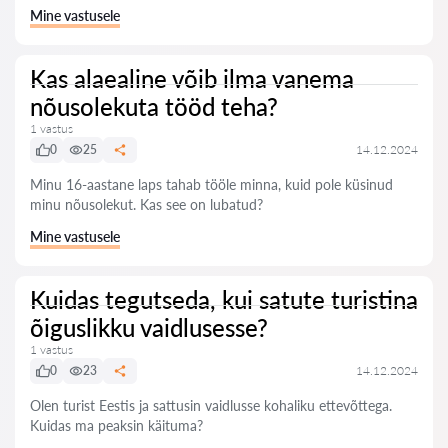
Mine vastusele
Kas alaealine võib ilma vanema
nõusolekuta tööd teha?
1 vastus
0
25
14.12.2024
Minu 16-aastane laps tahab tööle minna, kuid pole küsinud
minu nõusolekut. Kas see on lubatud?
Mine vastusele
Kuidas tegutseda, kui satute turistina
õiguslikku vaidlusesse?
1 vastus
0
23
14.12.2024
Olen turist Eestis ja sattusin vaidlusse kohaliku ettevõttega.
Kuidas ma peaksin käituma?