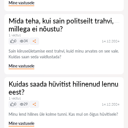
Mine vastusele
Mida teha, kui sain politseilt trahvi,
millega ei nõustu?
1 vastus
0
34
14.12.2024
Sain kiiruseületamise eest trahvi, kuid minu arvates on see vale.
Kuidas saan seda vaidlustada?
Mine vastusele
Kuidas saada hüvitist hilinenud lennu
eest?
1 vastus
0
29
14.12.2024
Minu lend hilines üle kolme tunni. Kas mul on õigus hüvitisele?
Mine vastusele