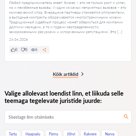
Любой предприниматель знает: бизнес – это не только рост и успех,
но и неизбежные вызовы. И один из самых неприятных вызовов – это
коммерческий спор. Вчерашние партнеры становятся оппонентами,
а выгодные контракты оборачиваются многостраничными исками.
Традиционный судебный процесс может обернуться для компании
долгими месяцами, а то и годами неопределенности,
замороженными ресурсами и испорченными репутациями. Это […]
24.04.2026
0
0
6
Kõik artiklid
Valige allolevast loendist linn, et liikuda selle
teemaga tegelevate juristide juurde:
Tartu
Haapsalu
Pärnu
Jõhvi
Rakvere
Narva