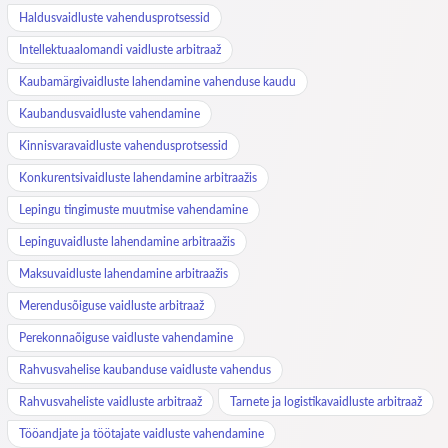
Haldusvaidluste vahendusprotsessid
Intellektuaalomandi vaidluste arbitraaž
Kaubamärgivaidluste lahendamine vahenduse kaudu
Kaubandusvaidluste vahendamine
Kinnisvaravaidluste vahendusprotsessid
Konkurentsivaidluste lahendamine arbitraažis
Lepingu tingimuste muutmise vahendamine
Lepinguvaidluste lahendamine arbitraažis
Maksuvaidluste lahendamine arbitraažis
Merendusõiguse vaidluste arbitraaž
Perekonnaõiguse vaidluste vahendamine
Rahvusvahelise kaubanduse vaidluste vahendus
Rahvusvaheliste vaidluste arbitraaž
Tarnete ja logistikavaidluste arbitraaž
Tööandjate ja töötajate vaidluste vahendamine