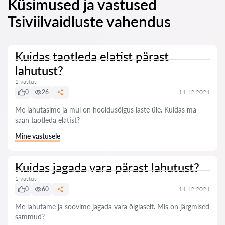
Küsimused ja vastused
Tsiviilvaidluste vahendus
Kuidas taotleda elatist pärast
lahutust?
1 vastus
0
26
14.12.2024
Me lahutasime ja mul on hooldusõigus laste üle. Kuidas ma
saan taotleda elatist?
Mine vastusele
Kuidas jagada vara pärast lahutust?
1 vastus
0
60
14.12.2024
Me lahutame ja soovime jagada vara õiglaselt. Mis on järgmised
sammud?