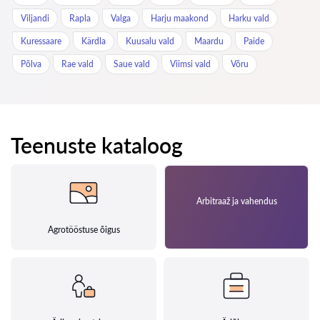
Viljandi
Rapla
Valga
Harju maakond
Harku vald
Kuressaare
Kärdla
Kuusalu vald
Maardu
Paide
Põlva
Rae vald
Saue vald
Viimsi vald
Võru
Teenuste kataloog
Arbitraaž ja vahendus
Agrotööstuse õigus