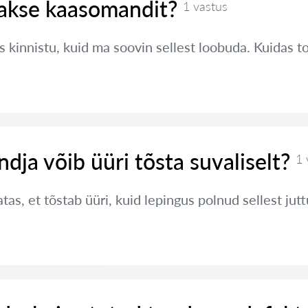
takse kaasomandit?
1 vastus
 kinnistu, kuid ma soovin sellest loobuda. Kuidas 
ndja võib üüri tõsta suvaliselt?
1 
tas, et tõstab üüri, kuid lepingus polnud sellest jut