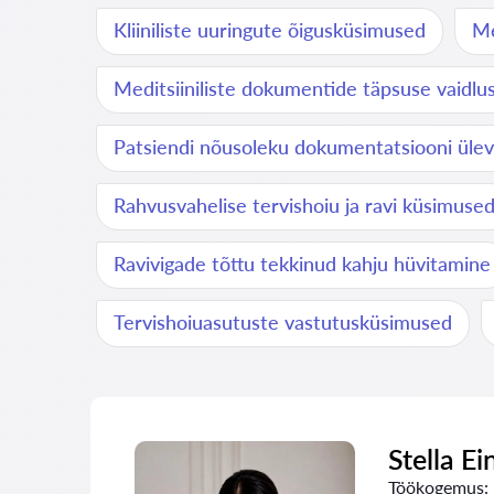
Kliiniliste uuringute õigusküsimused
Me
Meditsiiniliste dokumentide täpsuse vaidlu
Patsiendi nõusoleku dokumentatsiooni üle
Rahvusvahelise tervishoiu ja ravi küsimuse
Ravivigade tõttu tekkinud kahju hüvitamine
Tervishoiuasutuste vastutusküsimused
Stella Ei
Töökogemus: