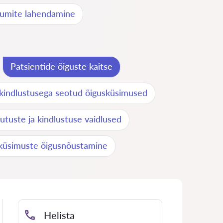
htumite lahendamine
Patsientide õiguste kaitse
kindlustusega seotud õigusküsimused
utuste ja kindlustuse vaidlused
iküsimuste õigusnõustamine
Helista