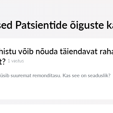
ed Patsientide õiguste k
histu võib nõuda täiendavat rah
t?
1 vastus
küsib suuremat remonditasu. Kas see on seaduslik?