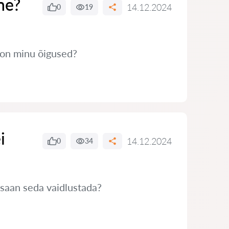
ne?
14.12.2024
0
19
s on minu õigused?
i
14.12.2024
0
34
 saan seda vaidlustada?