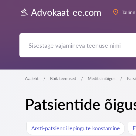
Advokaat-ee.com
Tallinn
Avaleht
Kõik teenused
Meditsiiniõigus
Patsi
Patsientide õigus
Arsti-patsiendi lepingute koostamine
E