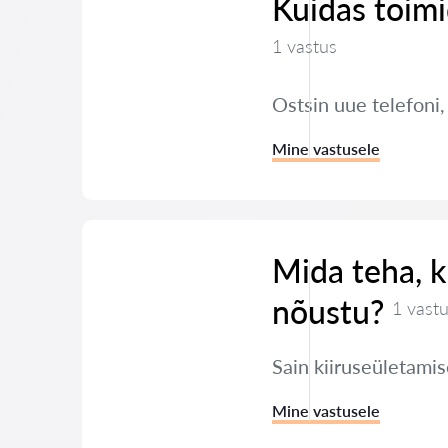
Kuidas toimi
1 vastus
Ostsin uue telefoni
Mine vastusele
Mida teha, ku
nõustu?
1 vast
Sain kiiruseületamis
Mine vastusele