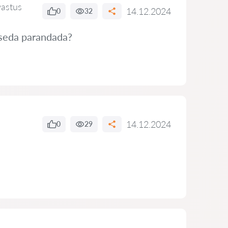
vastus
14.12.2024
0
32
 seda parandada?
14.12.2024
0
29