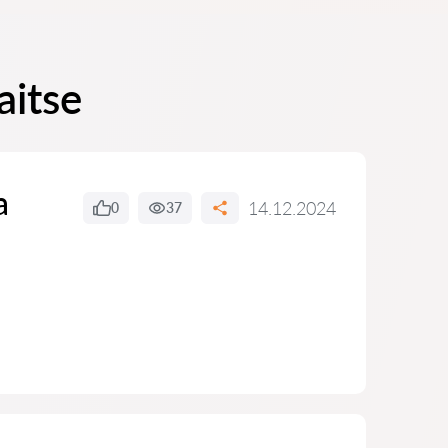
aitse
a
14.12.2024
0
37