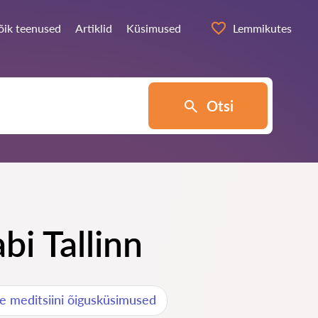
õik teenused
Artiklid
Küsimused
Lemmikutes
Otsi
bi Tallinn
se meditsiini õigusküsimused