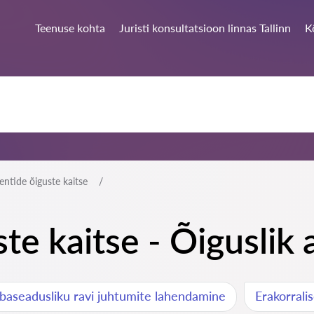
Teenuse kohta
Juristi konsultatsioon linnas Tallinn
K
entide õiguste kaitse
te kaitse - Õiguslik a
baseadusliku ravi juhtumite lahendamine
Erakorrali