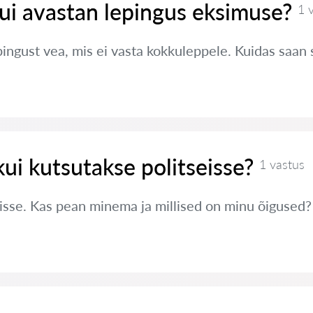
ui avastan lepingus eksimuse?
1 
pingust vea, mis ei vasta kokkuleppele. Kuidas saan
kui kutsutakse politseisse?
1 vastus
eisse. Kas pean minema ja millised on minu õigused?