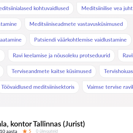
ditsiinialased kohtuvaidlused
Meditsiinilise vea ju
stamine
Meditsiiniseadmete vastavusküsimused
vaatamine
Patsiendi väärkohtlemise vaidlustamine
d
Ravi keelamise ja nõusoleku protseduurid
Ravi
Terviseandmete kaitse küsimused
Tervishoiuas
Töövaidlused meditsiinisektoris
Vaimse tervise rav
nla, kontor Tallinnas (Jurist)
10 aasta
Ülevaateid:
5
0 ülevaateid