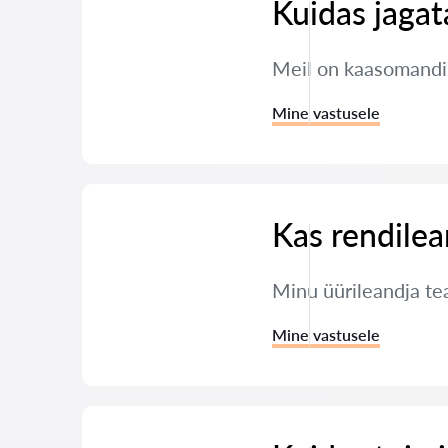
Kuidas jaga
Meil on kaasomandis
Mine vastusele
Kas rendilea
Minu üürileandja tea
Mine vastusele