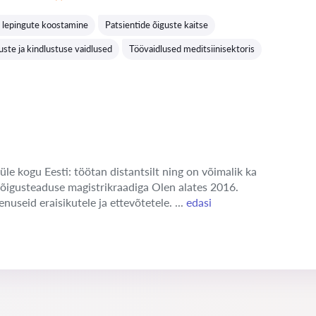
Hinnang:
i lepingute koostamine
Patsientide õiguste kaitse
uste ja kindlustuse vaidlused
Töövaidlused meditsiinisektoris
üle kogu Eesti: töötan distantsilt ning on võimalik ka
 õigusteaduse magistrikraadiga Olen alates 2016.
enuseid eraisikutele ja ettevõtetele. ...
edasi