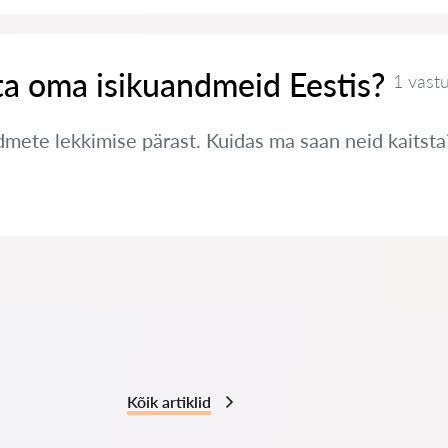
ta oma isikuandmeid Eestis?
1 vast
ete lekkimise pärast. Kuidas ma saan neid kaitsta
Kõik artiklid