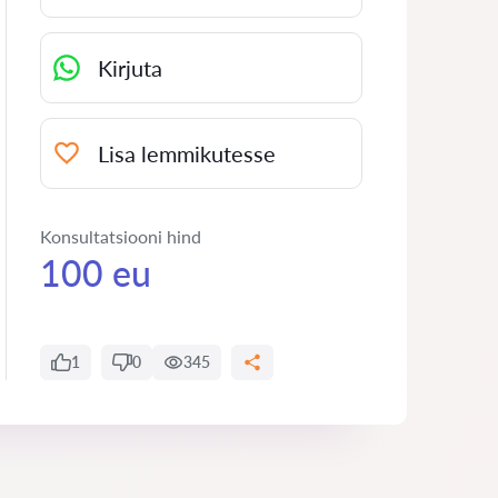
Kirjuta
Lisa lemmikutesse
Konsultatsiooni hind
100 eu
1
0
345