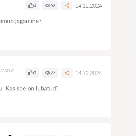
14.12.2024
0
62
toimub jagamine?
vastus
14.12.2024
0
27
tu. Kas see on lubatud?