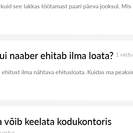
, kuid see lakkas töötamast paari päeva jooksul. Mi
ui naaber ehitab ilma loata?
1 vastu
 ehitust ilma nähtava ehitusloata. Kuidas ma peaks
 võib keelata kodukontoris
 vastus