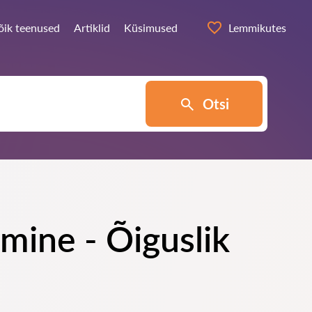
õik teenused
Artiklid
Küsimused
Lemmikutes
Otsi
mine - Õiguslik