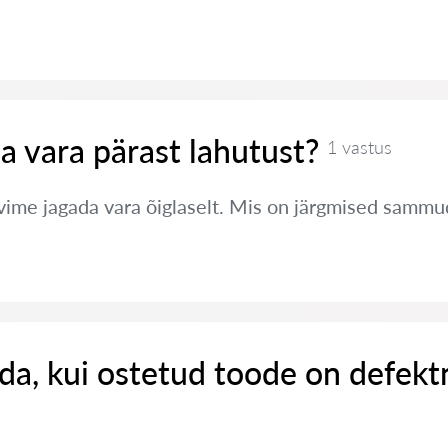
a vara pärast lahutust?
1 vastus
ime jagada vara õiglaselt. Mis on järgmised sammu
da, kui ostetud toode on defekt