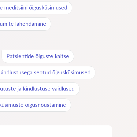
se meditsiini õigusküsimused
htumite lahendamine
Patsientide õiguste kaitse
kindlustusega seotud õigusküsimused
utuste ja kindlustuse vaidlused
iküsimuste õigusnõustamine