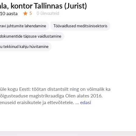
nla, kontor Tallinnas (Jurist)
10 aasta
Ülevaateid:
5
0 ülevaateid
Hinnang:
ravi juhtumite lahendamine
Töövaidlused meditsiinisektoris
e dokumentide täpsuse vaidlustamine
tu tekkinud kahju hüvitamine
üle kogu Eesti: töötan distantsilt ning on võimalik ka
 õigusteaduse magistrikraadiga Olen alates 2016.
enuseid eraisikutele ja ettevõtetele. ...
edasi