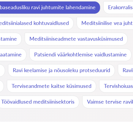
baseadusliku ravi juhtumite lahendamine
Erakorrali
ditsiinialased kohtuvaidlused
Meditsiinilise vea ju
stamine
Meditsiiniseadmete vastavusküsimused
vaatamine
Patsiendi väärkohtlemise vaidlustamine
d
Ravi keelamise ja nõusoleku protseduurid
Ravi
Terviseandmete kaitse küsimused
Tervishoiuas
Töövaidlused meditsiinisektoris
Vaimse tervise rav