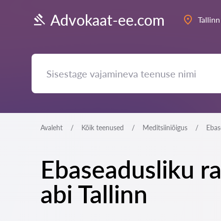
Advokaat-ee.com
Tallinn
Avaleht
Kõik teenused
Meditsiiniõigus
Ebas
Ebaseadusliku ra
abi Tallinn