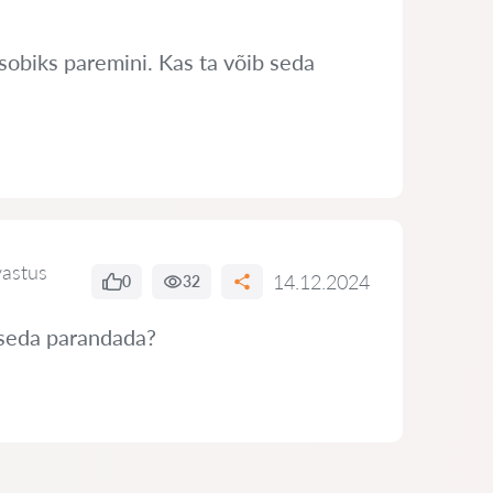
sobiks paremini. Kas ta võib seda
vastus
14.12.2024
0
32
 seda parandada?