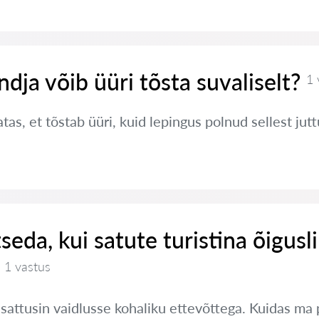
ndja võib üüri tõsta suvaliselt?
1 
tas, et tõstab üüri, kuid lepingus polnud sellest jut
seda, kui satute turistina õigusl
1 vastus
a sattusin vaidlusse kohaliku ettevõttega. Kuidas ma