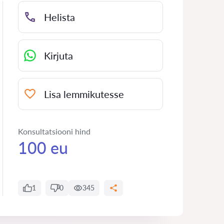
Helista
Kirjuta
Lisa lemmikutesse
Konsultatsiooni hind
100 eu
1
0
345