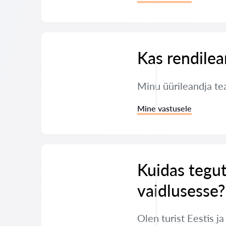
Kas rendilea
Minu üürileandja tea
Mine vastusele
Kuidas tegut
vaidlusesse?
Olen turist Eestis j