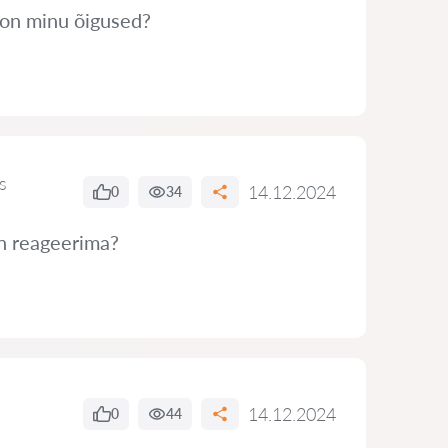
s on minu õigused?
s
14.12.2024
0
34
in reageerima?
14.12.2024
0
44