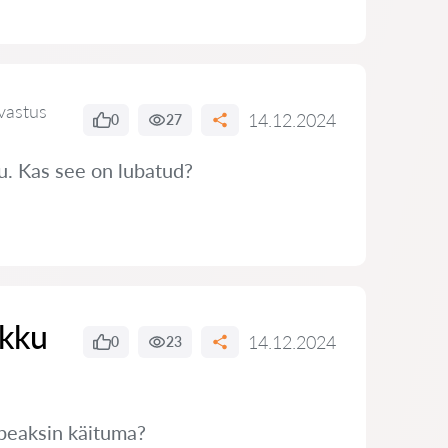
vastus
14.12.2024
0
27
tu. Kas see on lubatud?
ikku
14.12.2024
0
23
 peaksin käituma?