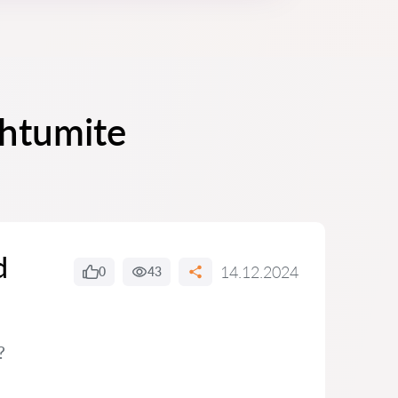
uhtumite
d
14.12.2024
0
43
?