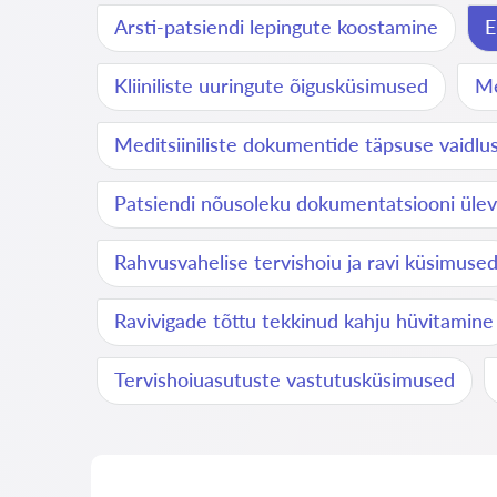
Arsti-patsiendi lepingute koostamine
E
Kliiniliste uuringute õigusküsimused
Me
Meditsiiniliste dokumentide täpsuse vaidlu
Patsiendi nõusoleku dokumentatsiooni üle
Rahvusvahelise tervishoiu ja ravi küsimuse
Ravivigade tõttu tekkinud kahju hüvitamine
Tervishoiuasutuste vastutusküsimused