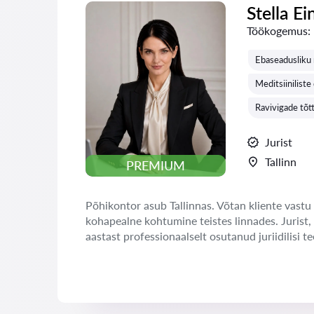
Stella Ei
Töökogemus:
Ebaseadusliku 
Meditsiinilist
Ravivigade tõt
Jurist
Tallinn
PREMIUM
Põhikontor asub Tallinnas. Võtan kliente vastu 
kohapealne kohtumine teistes linnades. Jurist,
aastast professionaalselt osutanud juriidilisi te