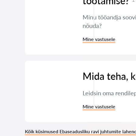
töötamise?
Minu tööandja soovib
nõuda?
Mine vastusele
Mida teha, k
Leidsin oma rendile
Mine vastusele
Kõik küsimused Ebaseadusliku ravi juhtumite lahe