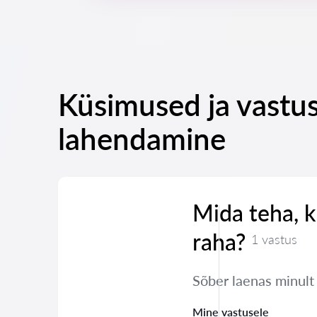
Küsimused ja vastus
lahendamine
Mida teha, k
raha?
1 vastus
Sõber laenas minult
Mine vastusele