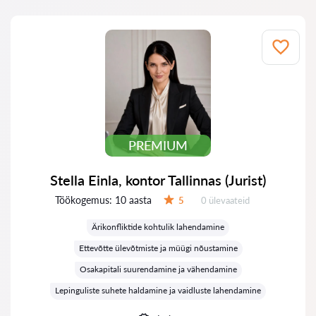
PREMIUM
Stella Einla, kontor Tallinnas (Jurist)
Töökogemus:
10 aasta
Ülevaateid:
5
0 ülevaateid
Hinnang:
Ärikonfliktide kohtulik lahendamine
Ettevõtte ülevõtmiste ja müügi nõustamine
Osakapitali suurendamine ja vähendamine
Lepinguliste suhete haldamine ja vaidluste lahendamine