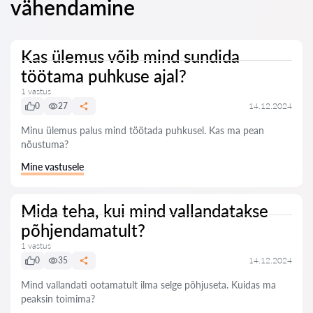
vähendamine
Kas ülemus võib mind sundida
töötama puhkuse ajal?
1 vastus
0
27
14.12.2024
Minu ülemus palus mind töötada puhkusel. Kas ma pean
nõustuma?
Mine vastusele
Mida teha, kui mind vallandatakse
põhjendamatult?
1 vastus
0
35
14.12.2024
Mind vallandati ootamatult ilma selge põhjuseta. Kuidas ma
peaksin toimima?