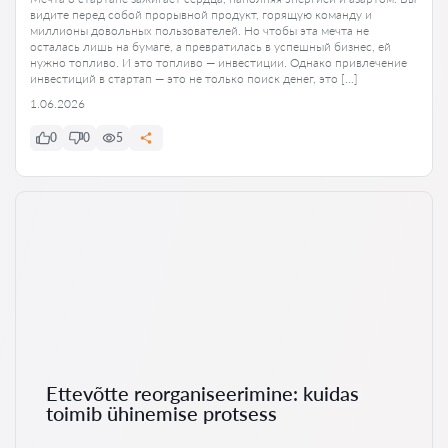
видите перед собой прорывной продукт, горящую команду и
миллионы довольных пользователей. Но чтобы эта мечта не
осталась лишь на бумаге, а превратилась в успешный бизнес, ей
нужно топливо. И это топливо — инвестиции. Однако привлечение
инвестиций в стартап — это не только поиск денег, это […]
1.06.2026
0
0
5
Ettevõtte reorganiseerimine: kuidas
toimib ühinemise protsess