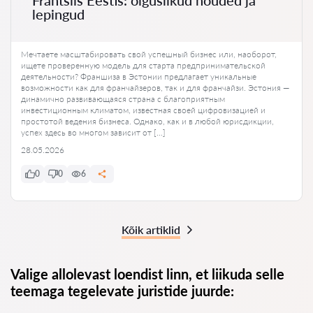
Frantsiis Eestis: õiguslikud nõuded ja
lepingud
Мечтаете масштабировать свой успешный бизнес или, наоборот,
ищете проверенную модель для старта предпринимательской
деятельности? Франшиза в Эстонии предлагает уникальные
возможности как для франчайзеров, так и для франчайзи. Эстония —
динамично развивающаяся страна с благоприятным
инвестиционным климатом, известная своей цифровизацией и
простотой ведения бизнеса. Однако, как и в любой юрисдикции,
успех здесь во многом зависит от […]
28.05.2026
0
0
6
Kõik artiklid
Valige allolevast loendist linn, et liikuda selle
teemaga tegelevate juristide juurde: