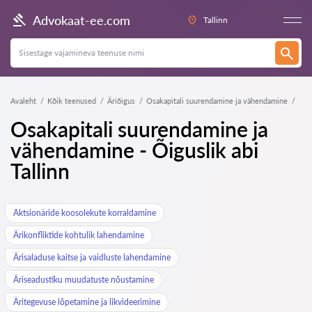
Advokaat-ee.com
Tallinn
Avaleht
Kõik teenused
Äriõigus
Osakapitali suurendamine ja vähendamine
Osakapitali suurendamine ja
vähendamine - Õiguslik abi
Tallinn
Aktsionäride koosolekute korraldamine
Ärikonfliktide kohtulik lahendamine
Ärisaladuse kaitse ja vaidluste lahendamine
Äriseadustiku muudatuste nõustamine
Äritegevuse lõpetamine ja likvideerimine