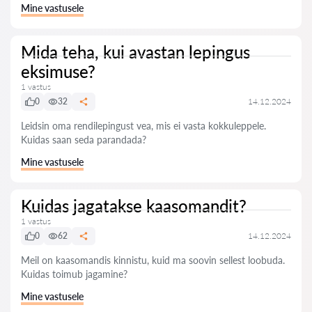
Mine vastusele
Mida teha, kui avastan lepingus
eksimuse?
1 vastus
0
32
14.12.2024
Leidsin oma rendilepingust vea, mis ei vasta kokkuleppele.
Kuidas saan seda parandada?
Mine vastusele
Kuidas jagatakse kaasomandit?
1 vastus
0
62
14.12.2024
Meil on kaasomandis kinnistu, kuid ma soovin sellest loobuda.
Kuidas toimub jagamine?
Mine vastusele