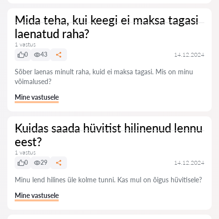
Mida teha, kui keegi ei maksa tagasi
laenatud raha?
1 vastus
0
43
14.12.2024
Sõber laenas minult raha, kuid ei maksa tagasi. Mis on minu
võimalused?
Mine vastusele
Kuidas saada hüvitist hilinenud lennu
eest?
1 vastus
0
29
14.12.2024
Minu lend hilines üle kolme tunni. Kas mul on õigus hüvitisele?
Mine vastusele