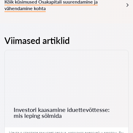
Kõik küsimused Osakapitali suurendamine ja
vähendamine kohta
Viimased artiklid
Investori kaasamine iduettevõttesse:
mis leping sõlmida
Мечта о стартапе зажигает сердца, наполняя энергией и азартом. Вы