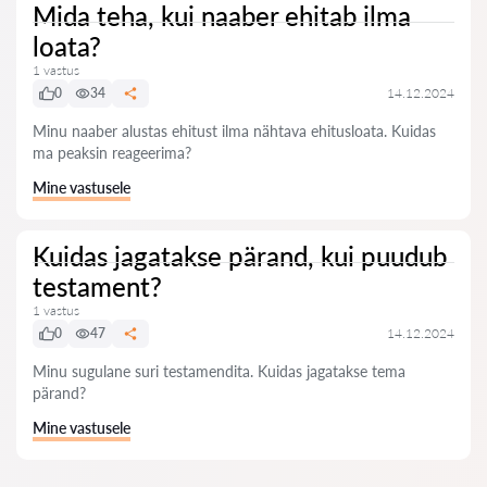
Mida teha, kui naaber ehitab ilma
loata?
1 vastus
0
34
14.12.2024
Minu naaber alustas ehitust ilma nähtava ehitusloata. Kuidas
ma peaksin reageerima?
Mine vastusele
Kuidas jagatakse pärand, kui puudub
testament?
1 vastus
0
47
14.12.2024
Minu sugulane suri testamendita. Kuidas jagatakse tema
pärand?
Mine vastusele