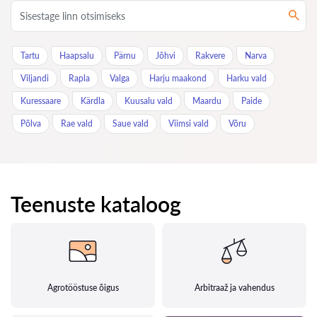
Tartu
Haapsalu
Pärnu
Jõhvi
Rakvere
Narva
Viljandi
Rapla
Valga
Harju maakond
Harku vald
Kuressaare
Kärdla
Kuusalu vald
Maardu
Paide
Põlva
Rae vald
Saue vald
Viimsi vald
Võru
Teenuste kataloog
Agrotööstuse õigus
Arbitraaž ja vahendus