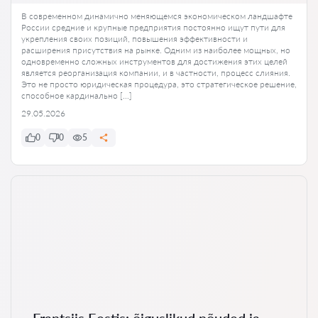
В современном динамично меняющемся экономическом ландшафте
России средние и крупные предприятия постоянно ищут пути для
укрепления своих позиций, повышения эффективности и
расширения присутствия на рынке. Одним из наиболее мощных, но
одновременно сложных инструментов для достижения этих целей
является реорганизация компании, и в частности, процесс слияния.
Это не просто юридическая процедура, это стратегическое решение,
способное кардинально […]
29.05.2026
0
0
5