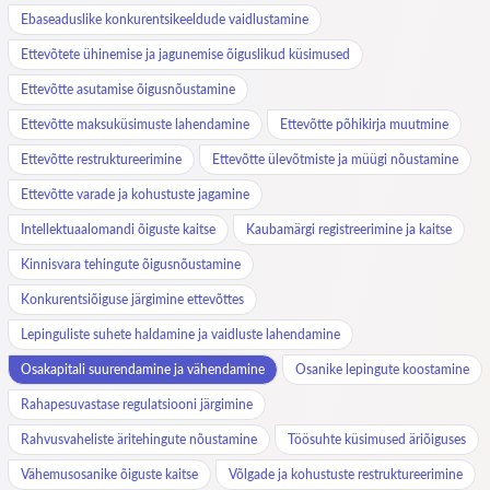
Ebaseaduslike konkurentsikeeldude vaidlustamine
Ettevõtete ühinemise ja jagunemise õiguslikud küsimused
Ettevõtte asutamise õigusnõustamine
Ettevõtte maksuküsimuste lahendamine
Ettevõtte põhikirja muutmine
Ettevõtte restruktureerimine
Ettevõtte ülevõtmiste ja müügi nõustamine
Ettevõtte varade ja kohustuste jagamine
Intellektuaalomandi õiguste kaitse
Kaubamärgi registreerimine ja kaitse
Kinnisvara tehingute õigusnõustamine
Konkurentsiõiguse järgimine ettevõttes
Lepinguliste suhete haldamine ja vaidluste lahendamine
Osakapitali suurendamine ja vähendamine
Osanike lepingute koostamine
Rahapesuvastase regulatsiooni järgimine
Rahvusvaheliste äritehingute nõustamine
Töösuhte küsimused äriõiguses
Vähemusosanike õiguste kaitse
Võlgade ja kohustuste restruktureerimine