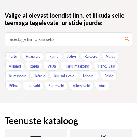
Valige allolevast loendist linn, et liikuda selle
teemaga tegelevate juristide juurde:
Tartu
Haapsalu
Pärnu
Jõhvi
Rakvere
Narva
Viljandi
Rapla
Valga
Harju maakond
Harku vald
Kuressaare
Kärdla
Kuusalu vald
Maardu
Paide
Põlva
Rae vald
Saue vald
Viimsi vald
Võru
Teenuste kataloog