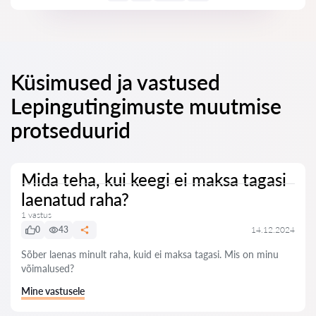
Küsimused ja vastused
Lepingutingimuste muutmise
protseduurid
Mida teha, kui keegi ei maksa tagasi
laenatud raha?
1 vastus
0
43
14.12.2024
Sõber laenas minult raha, kuid ei maksa tagasi. Mis on minu
võimalused?
Mine vastusele