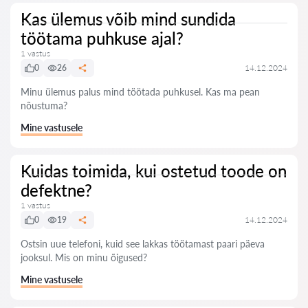
Kas ülemus võib mind sundida
töötama puhkuse ajal?
1 vastus
0
26
14.12.2024
Minu ülemus palus mind töötada puhkusel. Kas ma pean
nõustuma?
Mine vastusele
Kuidas toimida, kui ostetud toode on
defektne?
1 vastus
0
19
14.12.2024
Ostsin uue telefoni, kuid see lakkas töötamast paari päeva
jooksul. Mis on minu õigused?
Mine vastusele