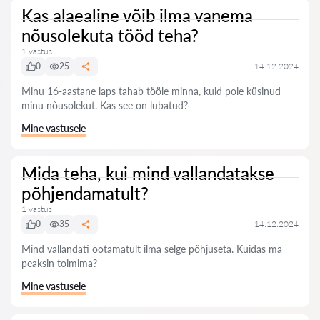
Kas alaealine võib ilma vanema
nõusolekuta tööd teha?
1 vastus
0
25
14.12.2024
Minu 16-aastane laps tahab tööle minna, kuid pole küsinud
minu nõusolekut. Kas see on lubatud?
Mine vastusele
Mida teha, kui mind vallandatakse
põhjendamatult?
1 vastus
0
35
14.12.2024
Mind vallandati ootamatult ilma selge põhjuseta. Kuidas ma
peaksin toimima?
Mine vastusele