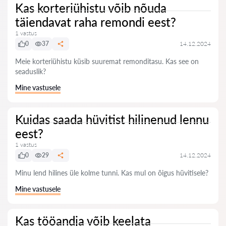
Kas korteriühistu võib nõuda
täiendavat raha remondi eest?
1 vastus
0
37
14.12.2024
Meie korteriühistu küsib suuremat remonditasu. Kas see on
seaduslik?
Mine vastusele
Kuidas saada hüvitist hilinenud lennu
eest?
1 vastus
0
29
14.12.2024
Minu lend hilines üle kolme tunni. Kas mul on õigus hüvitisele?
Mine vastusele
Kas tööandja võib keelata