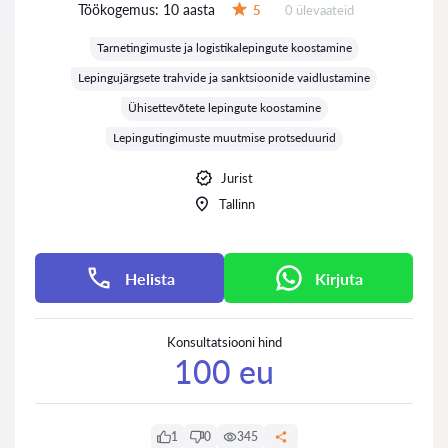
Töökogemus:
10 aasta
Ülevaateid:
5
0 ülevaateid
Hinnang:
Tarnetingimuste ja logistikalepingute koostamine
Lepingujärgsete trahvide ja sanktsioonide vaidlustamine
Ühisettevõtete lepingute koostamine
Lepingutingimuste muutmise protseduurid
Jurist
Tallinn
Helista
Kirjuta
Konsultatsiooni hind
100 eu
1
0
345