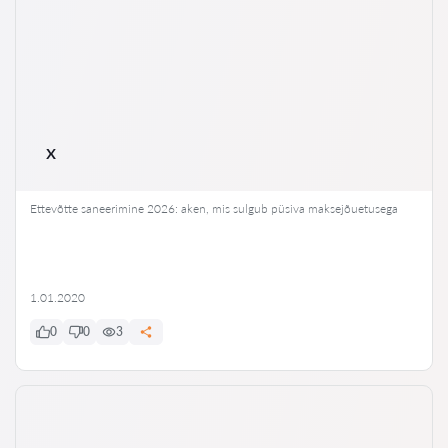
x
Ettevõtte saneerimine 2026: aken, mis sulgub püsiva maksejõuetusega
1.01.2020
0
0
3