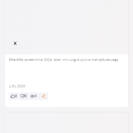
x
Ettevõtte saneerimine 2026: aken, mis sulgub püsiva maksejõuetusega
1.01.2020
0
0
4