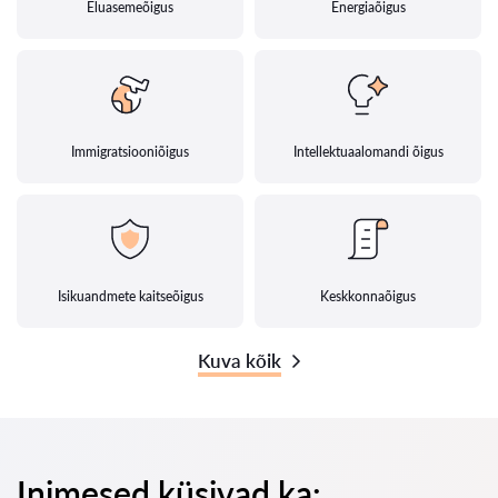
Eluasemeõigus
Energiaõigus
Immigratsiooniõigus
Intellektuaalomandi õigus
Isikuandmete kaitseõigus
Keskkonnaõigus
Kuva kõik
Inimesed küsivad ka: