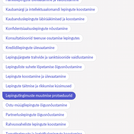
Kaubamärgi ja intellektuaalomandi lepingute koostamine
Kaubanduslepingute läbirääkimised ja koostamine
Konfidentsiaalsuslepingute nõustamine
Konsultatsioonid teenuse osutamise lepingutes
Krediidilepingute ülevaatamine
Lepingujärgsete trahvide ja sanktsioonide vaidlustamine
Lepinguliste suhete lõpetamise õigusnõustamine
Lepingute koostamine ja ülevaatamine
Lepingute täitmise ja rikkumise küsimused
Lepingutingimuste muutmise protseduurid
Ostu-müügilepingute õigusnõustamine
Partnerluslepingute õigusnõustamine
Rahvusvaheliste lepingute koostamine
Tarnetingimuste ja logistikalepingute koostamine