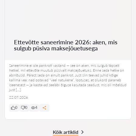
Ettevõtte saneerimine 2026: aken, mis
sulgub püsiva maksejõuetusega
Saneerimine ei ole pankroti vastand — see on aken, mis sulgub täpselt
hetkel, mil ettevõte muutub püsivalt maksejõuetuks. Enne seda hetke on
abinõusid. Pärast seda on ainult pankrot. Just siin teevad juhid kõige
kallima vea: nad ootavad “veel natukene”, lootuses, et olukord paraneb
iseenesest — ja kaotavad seeläbi õiguse kasutada seadust, mis oli mõeldud
just […]
22.07.2026
0
0
4
Kõik artiklid