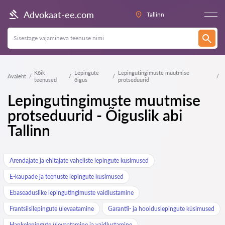
Advokaat-ee.com
Tallinn
Kõik
Lepingute
Lepingutingimuste muutmise
Avaleht
teenused
õigus
protseduurid
Lepingutingimuste muutmise
protseduurid - Õiguslik abi
Tallinn
Arendajate ja ehitajate vaheliste lepingute küsimused
E-kaupade ja teenuste lepingute küsimused
Ebaseaduslike lepingutingimuste vaidlustamine
Frantsiisilepingute ülevaatamine
Garantii- ja hoolduslepingute küsimused
Hankelepingute ülevaatamine ja vaidlustamine