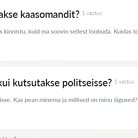
takse kaasomandit?
1 vastus
 kinnistu, kuid ma soovin sellest loobuda. Kuidas 
kui kutsutakse politseisse?
1 vastus
eisse. Kas pean minema ja millised on minu õigused?