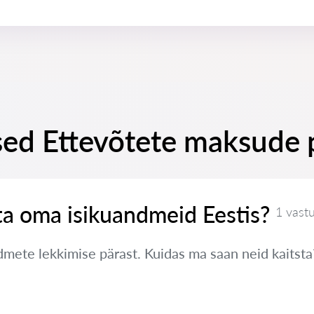
sed Ettevõtete maksude 
ta oma isikuandmeid Eestis?
1 vast
ete lekkimise pärast. Kuidas ma saan neid kaitsta