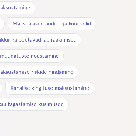
maksustamine
Maksualased auditid ja kontrollid
duriga peetavad läbirääkimised
muudatuste nõustamine
aksustamise riskide hindamine
Rahalise kingituse maksustamine
su tagastamise küsimused