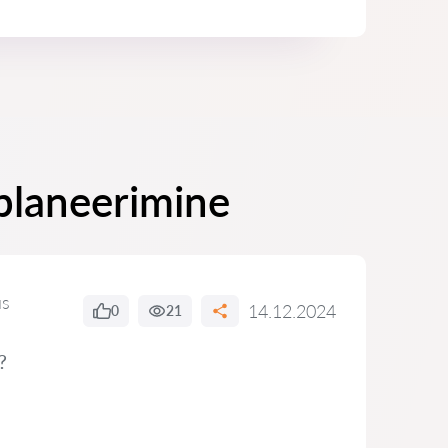
planeerimine
us
14.12.2024
0
21
?