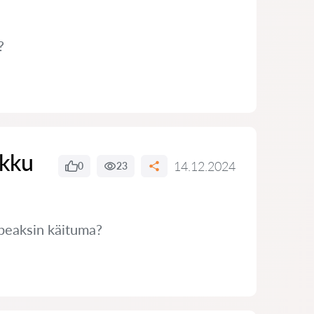
?
ikku
14.12.2024
0
23
 peaksin käituma?