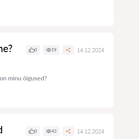
ne?
14.12.2024
0
19
s on minu õigused?
d
14.12.2024
0
43