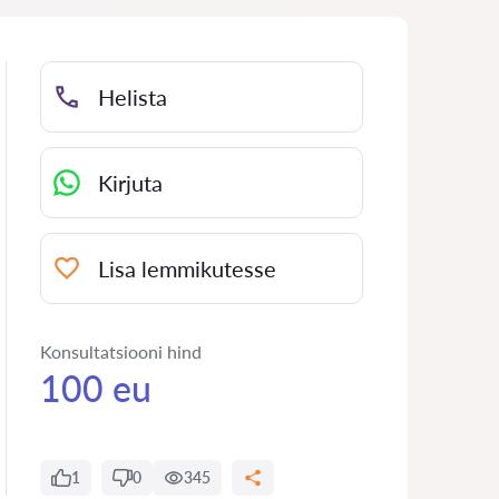
Helista
Kirjuta
Lisa lemmikutesse
Konsultatsiooni hind
100 eu
1
0
345