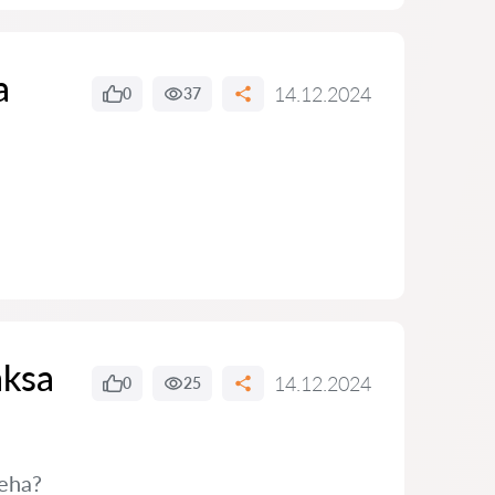
a
14.12.2024
0
37
aksa
14.12.2024
0
25
teha?