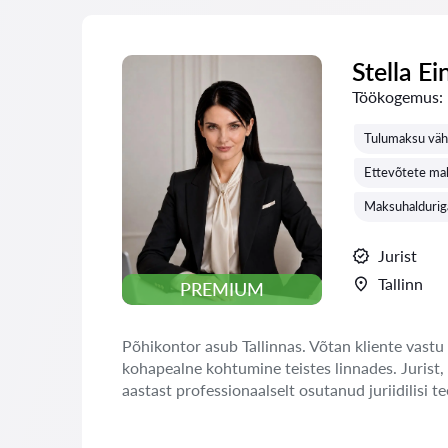
Stella Ei
Töökogemus:
Tulumaksu väh
Ettevõtete ma
Maksuhalduriga
Jurist
Tallinn
PREMIUM
Põhikontor asub Tallinnas. Võtan kliente vastu 
kohapealne kohtumine teistes linnades. Jurist,
aastast professionaalselt osutanud juriidilisi te