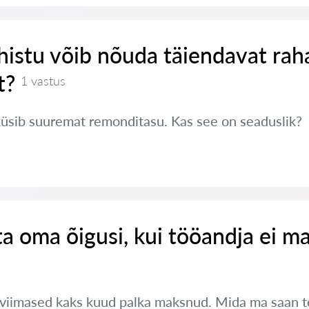
histu võib nõuda täiendavat rah
t?
1 vastus
küsib suuremat remonditasu. Kas see on seaduslik?
ta oma õigusi, kui tööandja ei m
 viimased kaks kuud palka maksnud. Mida ma saan 