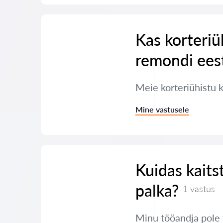
Kas korteriü
remondi ees
Meie korteriühistu 
Mine vastusele
Kuidas kaits
palka?
1 vastus
Minu tööandja pole