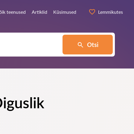
õik teenused
Artiklid
Küsimused
Lemmikutes
Otsi
iguslik