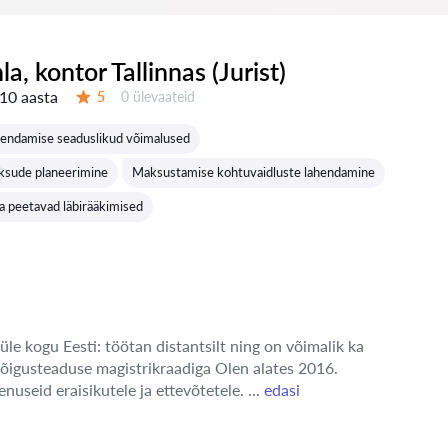
nla, kontor Tallinnas (Jurist)
10 aasta
Ülevaateid:
5
0 ülevaateid
Hinnang:
endamise seaduslikud võimalused
ksude planeerimine
Maksustamise kohtuvaidluste lahendamine
 peetavad läbirääkimised
üle kogu Eesti: töötan distantsilt ning on võimalik ka
 õigusteaduse magistrikraadiga Olen alates 2016.
enuseid eraisikutele ja ettevõtetele. ...
edasi