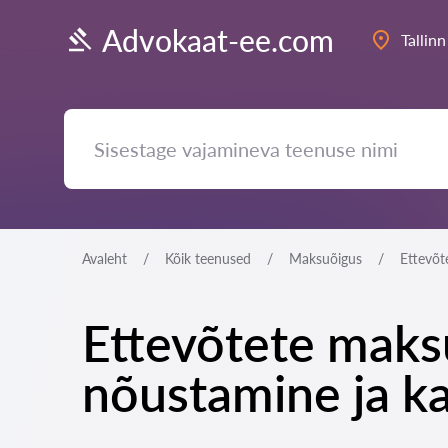
Advokaat-ee.com
Tallinn
Avaleht
Kõik teenused
Maksuõigus
Ettevõt
Ettevõtete maks
nõustamine ja kai