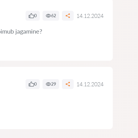
14.12.2024
0
62
toimub jagamine?
14.12.2024
0
29