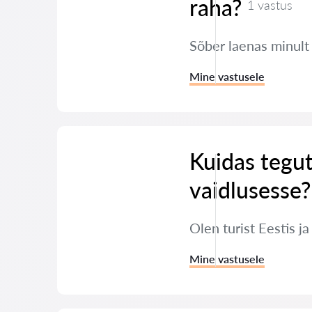
raha?
1 vastus
Sõber laenas minult
Mine vastusele
Kuidas tegut
vaidlusesse?
Olen turist Eestis j
Mine vastusele