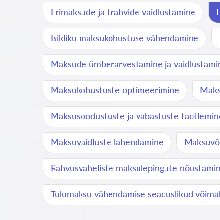
Erimaksude ja trahvide vaidlustamine
Isikliku maksukohustuse vähendamine
Maksude ümberarvestamine ja vaidlustami
Maksukohustuste optimeerimine
Maks
Maksusoodustuste ja vabastuste taotlemin
Maksuvaidluste lahendamine
Maksuvõl
Rahvusvaheliste maksulepingute nõustami
Tulumaksu vähendamise seaduslikud võima