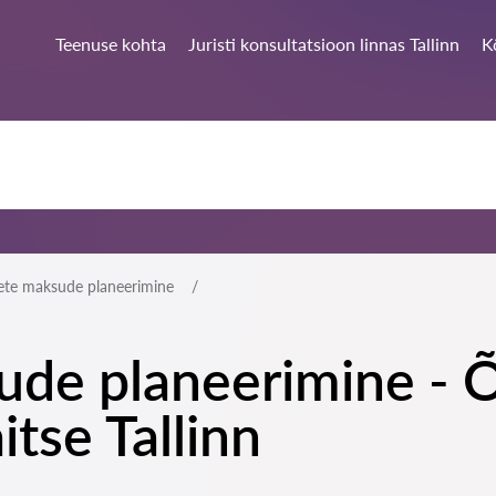
Teenuse kohta
Juristi konsultatsioon linnas Tallinn
K
ete maksude planeerimine
ude planeerimine - Õ
tse Tallinn