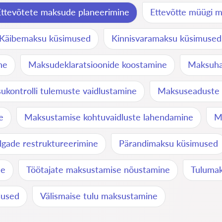
Ettevõtete maksude planeerimine
Ettevõtte müügi 
Käibemaksu küsimused
Kinnisvaramaksu küsimused
ne
Maksudeklaratsioonide koostamine
Maksuhal
ukontrolli tulemuste vaidlustamine
Maksuseaduste 
e
Maksustamise kohtuvaidluste lahendamine
M
gade restruktureerimine
Pärandimaksu küsimused
ne
Töötajate maksustamise nõustamine
Tulumak
lused
Välismaise tulu maksustamine