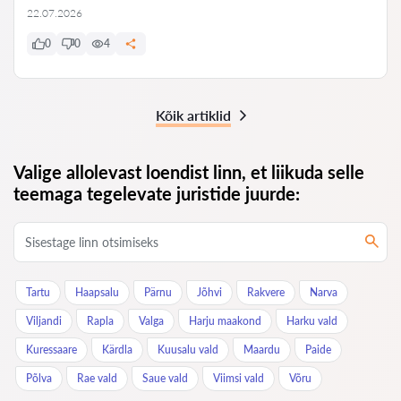
22.07.2026
0
0
4
Kõik artiklid
Valige allolevast loendist linn, et liikuda selle
teemaga tegelevate juristide juurde:
Tartu
Haapsalu
Pärnu
Jõhvi
Rakvere
Narva
Viljandi
Rapla
Valga
Harju maakond
Harku vald
Kuressaare
Kärdla
Kuusalu vald
Maardu
Paide
Põlva
Rae vald
Saue vald
Viimsi vald
Võru