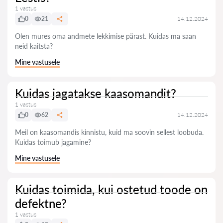
1 vastus
0
21
14.12.2024
Olen mures oma andmete lekkimise pärast. Kuidas ma saan
neid kaitsta?
Mine vastusele
Kuidas jagatakse kaasomandit?
1 vastus
0
62
14.12.2024
Meil on kaasomandis kinnistu, kuid ma soovin sellest loobuda.
Kuidas toimub jagamine?
Mine vastusele
Kuidas toimida, kui ostetud toode on
defektne?
1 vastus