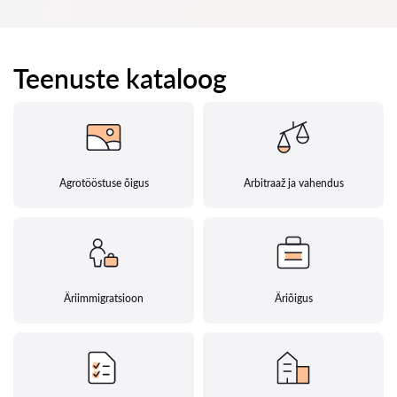
Teenuste kataloog
Agrotööstuse õigus
Arbitraaž ja vahendus
Äriimmigratsioon
Äriõigus