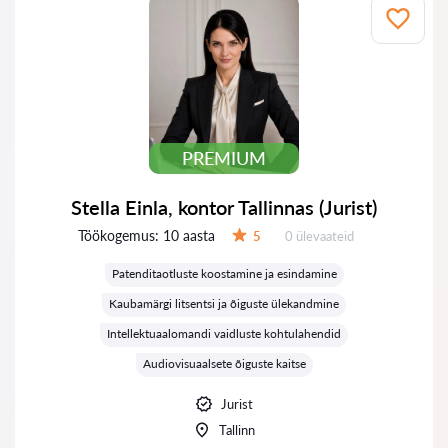
PREMIUM
Stella Einla, kontor Tallinnas (Jurist)
Töökogemus:
10 aasta
Ülevaateid:
5
0 ülevaateid
Hinnang:
Patenditaotluste koostamine ja esindamine
Kaubamärgi litsentsi ja õiguste ülekandmine
Intellektuaalomandi vaidluste kohtulahendid
Audiovisuaalsete õiguste kaitse
Jurist
Tallinn