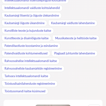
Intellektuaalomandi litsentsilepingute koostamine
Intellektuaalomandi vaidluste kohtulahendid
Kaubamärgi litsentsi ja õiguste ülekandmine
Kaubamärgi õiguste üleandmine
Kaubamärgi vaidluste lahendamine
Kunstiliste teoste ja kujunduste kaitse
Kunstiteoste ja disainiõiguste kaitse
Muusikateoste ja helitööde kaitse
Patenditaotluste koostamine ja esindamine
Patendivaidluste kohtumenetlused
Plagiaadi juhtumite lahendamine
Rahvusvahelise intellektuaalomandi kaitse
Rahvusvaheliste kaubamärkide registreerimine
Tarkvara intellektuaalomandi kaitse
Tööstusdisainilahenduste registreerimine
Tööstusomandi kaitse küsimused