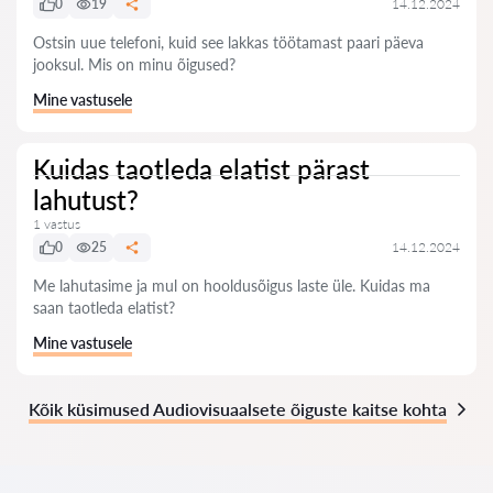
0
19
14.12.2024
Ostsin uue telefoni, kuid see lakkas töötamast paari päeva
jooksul. Mis on minu õigused?
Mine vastusele
Kuidas taotleda elatist pärast
lahutust?
1 vastus
0
25
14.12.2024
Me lahutasime ja mul on hooldusõigus laste üle. Kuidas ma
saan taotleda elatist?
Mine vastusele
Kõik küsimused Audiovisuaalsete õiguste kaitse kohta