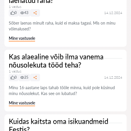
laenatud raha?
1 vastus
0
43
14.12.2024
Sõber laenas minult raha, kuid ei maksa tagasi. Mis on minu
võimalused?
Mine vastusele
Kas alaealine võib ilma vanema
nõusolekuta tööd teha?
1 vastus
0
25
14.12.2024
Minu 16-aastane laps tahab tööle minna, kuid pole küsinud
minu nõusolekut. Kas see on lubatud?
Mine vastusele
Kuidas kaitsta oma isikuandmeid
Eestis?