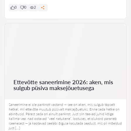
0
0
2
Ettevõtte saneerimine 2026: aken, mis
sulgub püsiva maksejõuetusega
Saneerimine ei ole pankroti vastand — see on aken, mis sulgub täpselt
hetkel, mil ettevõte muutub püsivalt maksejõuetuks. Enne seda hetke on
abinõusid. Pärast seda on ainult pankrot. Just siin teevad juhid kõige
kallima vea: nad ootavad “veel natukene”, lootuses, et olukord paraneb
iseenesest — ja kaotavad seeläbi õiguse kasutada seadust, mis oli mõeldud
just […]