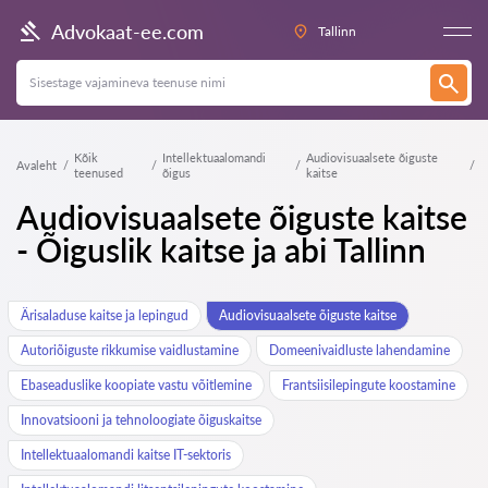
Advokaat-ee.com
Tallinn
Kõik
Intellektuaalomandi
Audiovisuaalsete õiguste
Avaleht
teenused
õigus
kaitse
Audiovisuaalsete õiguste kaitse
- Õiguslik kaitse ja abi Tallinn
Ärisaladuse kaitse ja lepingud
Audiovisuaalsete õiguste kaitse
Autoriõiguste rikkumise vaidlustamine
Domeenivaidluste lahendamine
Ebaseaduslike koopiate vastu võitlemine
Frantsiisilepingute koostamine
Innovatsiooni ja tehnoloogiate õiguskaitse
Intellektuaalomandi kaitse IT-sektoris