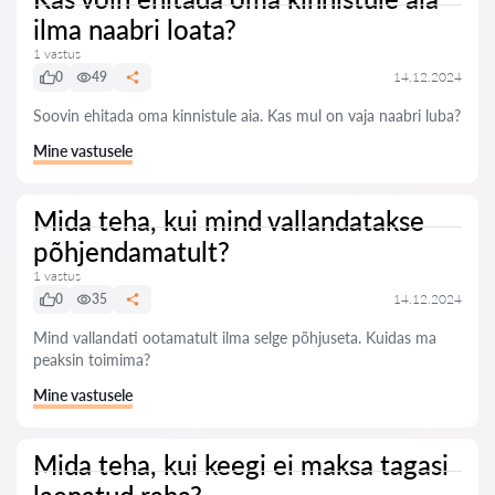
ilma naabri loata?
1 vastus
0
49
14.12.2024
Soovin ehitada oma kinnistule aia. Kas mul on vaja naabri luba?
Mine vastusele
Mida teha, kui mind vallandatakse
põhjendamatult?
1 vastus
0
35
14.12.2024
Mind vallandati ootamatult ilma selge põhjuseta. Kuidas ma
peaksin toimima?
Mine vastusele
Mida teha, kui keegi ei maksa tagasi