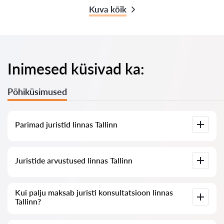
Kuva kõik
Inimesed küsivad ka:
Põhiküsimused
Parimad juristid linnas Tallinn
Meil on koostatud nimekiri parimatest juristidest linnas
Juristide arvustused linnas Tallinn
Tallinn koos täieliku infoga: hinnad, arvustused,
telefoninumber ja aadress.
Meie teenuses on kogutud ehtsad arvustused juristide kohta,
Kui palju maksab juristi konsultatsioon linnas
me ei kustuta negatiivseid arvustusi ega võimalda nende
Tallinn?
manipuleerimist.