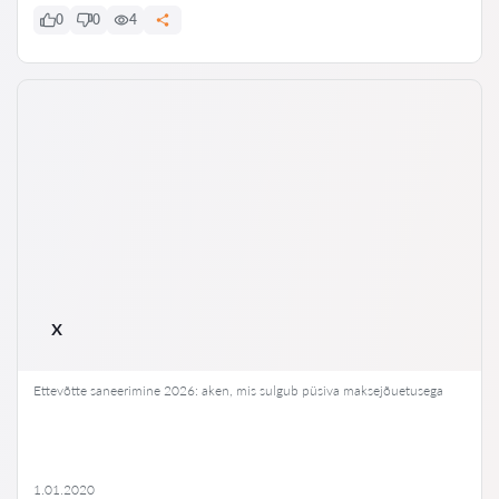
0
0
4
x
Ettevõtte saneerimine 2026: aken, mis sulgub püsiva maksejõuetusega
1.01.2020