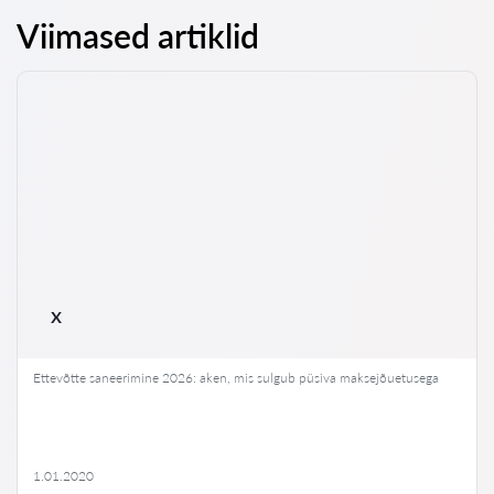
Viimased artiklid
x
Ettevõtte saneerimine 2026: aken, mis sulgub püsiva maksejõuetusega
1.01.2020