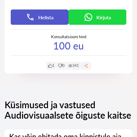
Helista
Kirjuta
Konsultatsiooni hind
100 eu
1
0
341
Küsimused ja vastused
Audiovisuaalsete õiguste kaitse
Kas võin ehitada oma kinnistule aia