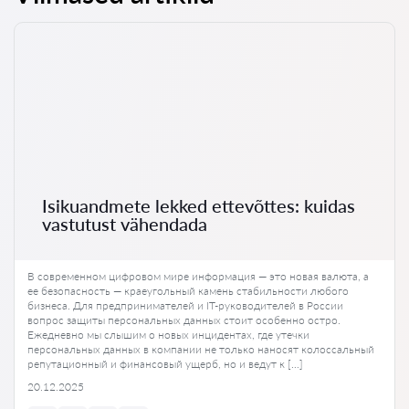
Isikuandmete lekked ettevõttes: kuidas
vastutust vähendada
В современном цифровом мире информация — это новая валюта, а
ее безопасность — краеугольный камень стабильности любого
бизнеса. Для предпринимателей и IT-руководителей в России
вопрос защиты персональных данных стоит особенно остро.
Ежедневно мы слышим о новых инцидентах, где утечки
персональных данных в компании не только наносят колоссальный
репутационный и финансовый ущерб, но и ведут к […]
20.12.2025