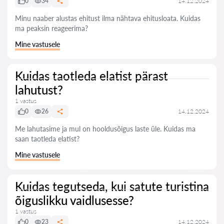
0
34
14.12.2024
Minu naaber alustas ehitust ilma nähtava ehitusloata. Kuidas
ma peaksin reageerima?
Mine vastusele
Kuidas taotleda elatist pärast
lahutust?
1 vastus
0
26
14.12.2024
Me lahutasime ja mul on hooldusõigus laste üle. Kuidas ma
saan taotleda elatist?
Mine vastusele
Kuidas tegutseda, kui satute turistina
õiguslikku vaidlusesse?
1 vastus
0
23
14.12.2024