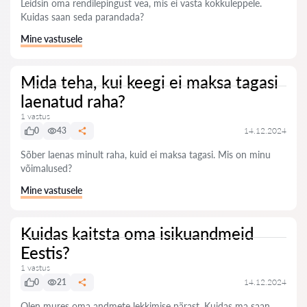
Leidsin oma rendilepingust vea, mis ei vasta kokkuleppele.
Kuidas saan seda parandada?
Mine vastusele
Mida teha, kui keegi ei maksa tagasi
laenatud raha?
1 vastus
0
43
14.12.2024
Sõber laenas minult raha, kuid ei maksa tagasi. Mis on minu
võimalused?
Mine vastusele
Kuidas kaitsta oma isikuandmeid
Eestis?
1 vastus
0
21
14.12.2024
Olen mures oma andmete lekkimise pärast. Kuidas ma saan