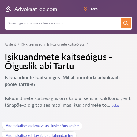
Advokaat-ee.com
Tartu
Avaleht
Kõik teenused
Isikuandmete kaitseõigus
Isikuandmete kaitseõigus -
Õiguslik abi Tartu
Isikuandmete kaitseõigus: Millal pöörduda advokaadi
poole Tartu-s?
Isikuandmete kaitseõigus on üks olulisemaid valdkondi, eriti
tänapäeva digitaalses maailmas, kus andmete tö...
edasi
Andmekaitse järelevalve asutuste nõustamine
Andmekaitse kohtuvaidluste lahendamine