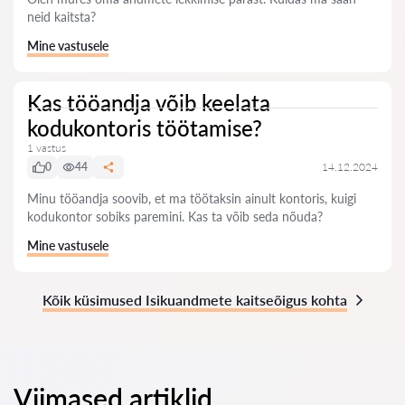
neid kaitsta?
Mine vastusele
Kas tööandja võib keelata
kodukontoris töötamise?
1 vastus
0
44
14.12.2024
Minu tööandja soovib, et ma töötaksin ainult kontoris, kuigi
kodukontor sobiks paremini. Kas ta võib seda nõuda?
Mine vastusele
Kõik küsimused Isikuandmete kaitseõigus kohta
Viimased artiklid