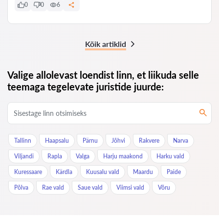
0
0
6
Kõik artiklid
Valige allolevast loendist linn, et liikuda selle
teemaga tegelevate juristide juurde:
Tallinn
Haapsalu
Pärnu
Jõhvi
Rakvere
Narva
Viljandi
Rapla
Valga
Harju maakond
Harku vald
Kuressaare
Kärdla
Kuusalu vald
Maardu
Paide
Põlva
Rae vald
Saue vald
Viimsi vald
Võru