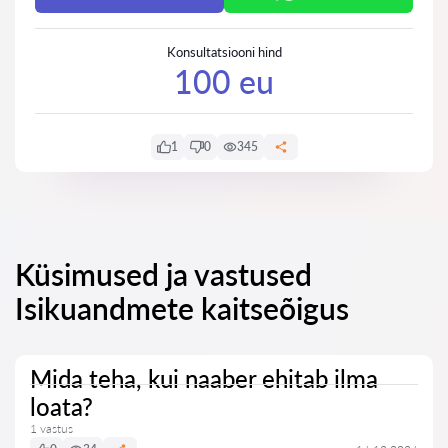
Konsultatsiooni hind
100 eu
1
0
345
Küsimused ja vastused
Isikuandmete kaitseõigus
Mida teha, kui naaber ehitab ilma
loata?
1 vastus