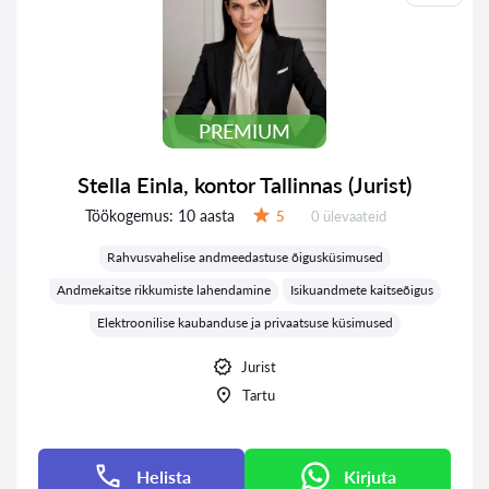
PREMIUM
Stella Einla, kontor Tallinnas (Jurist)
Töökogemus:
10 aasta
Ülevaateid:
5
0 ülevaateid
Hinnang:
Rahvusvahelise andmeedastuse õigusküsimused
Andmekaitse rikkumiste lahendamine
Isikuandmete kaitseõigus
Elektroonilise kaubanduse ja privaatsuse küsimused
Jurist
Tartu
Helista
Kirjuta