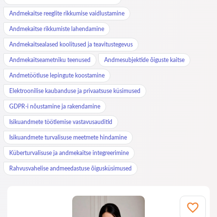
Andmekaitse reeglite rikkumise vaidlustamine
Andmekaitse rikkumiste lahendamine
Andmekaitsealased koolitused ja teavitustegevus
Andmekaitseametniku teenused
Andmesubjektide õiguste kaitse
Andmetöötluse lepingute koostamine
Elektroonilise kaubanduse ja privaatsuse küsimused
GDPR-i nõustamine ja rakendamine
Isikuandmete töötlemise vastavusauditid
Isikuandmete turvalisuse meetmete hindamine
Küberturvalisuse ja andmekaitse integreerimine
Rahvusvahelise andmeedastuse õigusküsimused