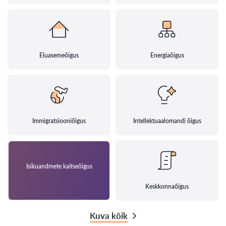
Eluasemeõigus
Energiaõigus
Immigratsiooniõigus
Intellektuaalomandi õigus
Isikuandmete kaitseõigus
Keskkonnaõigus
Kuva kõik