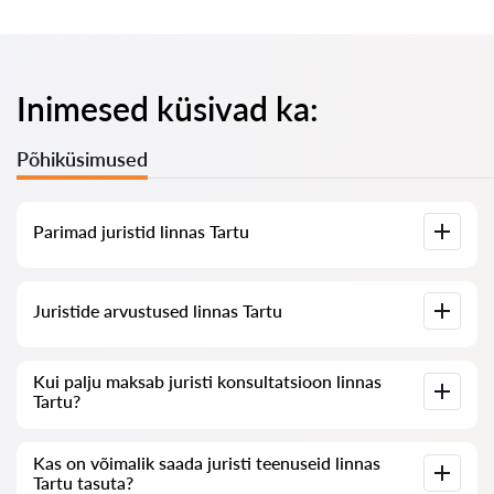
Inimesed küsivad ka:
Põhiküsimused
Parimad juristid linnas Tartu
Meil on koostatud nimekiri parimatest juristidest linnas Tartu
Juristide arvustused linnas Tartu
koos täieliku infoga: hinnad, arvustused, telefoninumber ja
aadress.
Meie teenuses on kogutud ehtsad arvustused juristide kohta,
Kui palju maksab juristi konsultatsioon linnas
me ei kustuta negatiivseid arvustusi ega võimalda nende
Tartu?
manipuleerimist.
Juristide konsultatsioon linnas Tartu algab 80 eurost ja võib
Kas on võimalik saada juristi teenuseid linnas
olla kõrgem (hind sõltub küsimuse keerukusest ja vastuse
Tartu tasuta?
vormist).