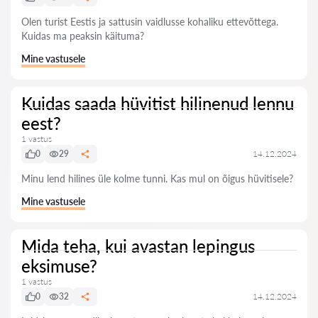
Olen turist Eestis ja sattusin vaidlusse kohaliku ettevõttega.
Kuidas ma peaksin käituma?
Mine vastusele
Kuidas saada hüvitist hilinenud lennu
eest?
1 vastus
0
29
14.12.2024
Minu lend hilines üle kolme tunni. Kas mul on õigus hüvitisele?
Mine vastusele
Mida teha, kui avastan lepingus
eksimuse?
1 vastus
0
32
14.12.2024