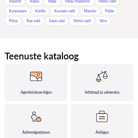
Viljandi
Rapla
Valga
Harju maakond
Harku vald
Kuressaare
Kärdla
Kuusalu vald
Maardu
Paide
Põlva
Rae vald
Saue vald
Viimsi vald
Võru
Teenuste kataloog
Agrotööstuse õigus
Arbitraaž ja vahendus
Äriimmigratsioon
Äriõigus