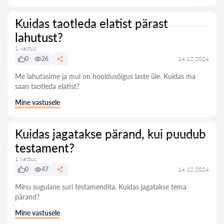
Kuidas taotleda elatist pärast
lahutust?
1 vastus
0
26
14.12.2024
Me lahutasime ja mul on hooldusõigus laste üle. Kuidas ma
saan taotleda elatist?
Mine vastusele
Kuidas jagatakse pärand, kui puudub
testament?
1 vastus
0
47
14.12.2024
Minu sugulane suri testamendita. Kuidas jagatakse tema
pärand?
Mine vastusele