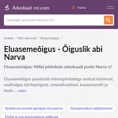
Advokaat-ee.com
Narva
Avaleht
Kõik teenused
Eluasemeõigus
Eluasemeõigus - Õiguslik abi
Narva
Eluasemeõigus: Millal pöörduda advokaadi poole Narva-s?
Eluasemeõigus puudutab elamispindadega seotud küsimusi,
sealhulgas üürilepinguid, omandivaidlusi, kaasomandit ja
kodu ...
edasi
Ajutiste eluruumide lepingute nõustamine
Ebaseaduslikud väljatõstmised
Ehitise ja maa kasutusõiguse vaidlused