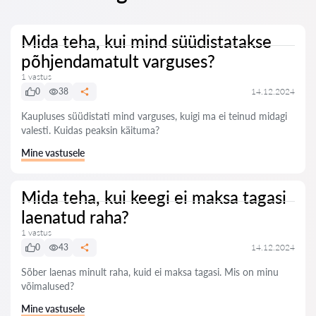
Mida teha, kui mind süüdistatakse
põhjendamatult varguses?
1 vastus
0
38
14.12.2024
Kaupluses süüdistati mind varguses, kuigi ma ei teinud midagi
valesti. Kuidas peaksin käituma?
Mine vastusele
Mida teha, kui keegi ei maksa tagasi
laenatud raha?
1 vastus
0
43
14.12.2024
Sõber laenas minult raha, kuid ei maksa tagasi. Mis on minu
võimalused?
Mine vastusele