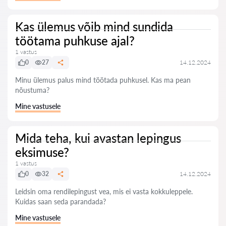
Kas ülemus võib mind sundida
töötama puhkuse ajal?
1 vastus
0
27
14.12.2024
Minu ülemus palus mind töötada puhkusel. Kas ma pean
nõustuma?
Mine vastusele
Mida teha, kui avastan lepingus
eksimuse?
1 vastus
0
32
14.12.2024
Leidsin oma rendilepingust vea, mis ei vasta kokkuleppele.
Kuidas saan seda parandada?
Mine vastusele