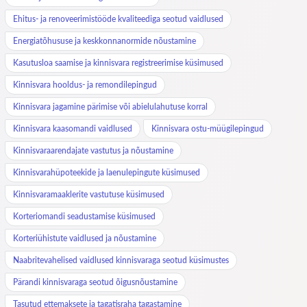
Ehitus- ja renoveerimistööde kvaliteediga seotud vaidlused
Energiatõhususe ja keskkonnanormide nõustamine
Kasutusloa saamise ja kinnisvara registreerimise küsimused
Kinnisvara hooldus- ja remondilepingud
Kinnisvara jagamine pärimise või abielulahutuse korral
Kinnisvara kaasomandi vaidlused
Kinnisvara ostu-müügilepingud
Kinnisvaraarendajate vastutus ja nõustamine
Kinnisvarahüpoteekide ja laenulepingute küsimused
Kinnisvaramaaklerite vastutuse küsimused
Korteriomandi seadustamise küsimused
Korteriühistute vaidlused ja nõustamine
Naabritevahelised vaidlused kinnisvaraga seotud küsimustes
Pärandi kinnisvaraga seotud õigusnõustamine
Tasutud ettemaksete ja tagatisraha tagastamine