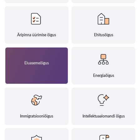
Äripinna üürimise õigus
Ehitusõigus
Eluasemeõigus
Energiaõigus
Immigratsiooniõigus
Intellektuaalomandi õigus