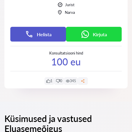
Jurist
Narva
Helista
Kirjuta
Konsultatsiooni hind
100 eu
1
0
345
Küsimused ja vastused
Eluasemeõigus