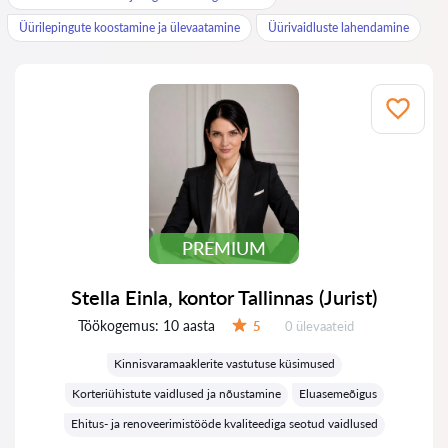
Üürilepingute koostamine ja ülevaatamine
Üürivaidluste lahendamine
PREMIUM
Stella Einla, kontor Tallinnas (Jurist)
Töökogemus:
10 aasta
Ülevaateid:
5
0 ülevaateid
Hinnang:
Kinnisvaramaaklerite vastutuse küsimused
Korteriühistute vaidlused ja nõustamine
Eluasemeõigus
Ehitus- ja renoveerimistööde kvaliteediga seotud vaidlused