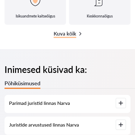
Isikuandmete kaitseõigus
Keskkonnaõigus
Kuva kõik
Inimesed küsivad ka:
Põhiküsimused
Parimad juristid linnas Narva
Meil on koostatud nimekiri parimatest juristidest linnas
Juristide arvustused linnas Narva
Narva koos täieliku infoga: hinnad, arvustused,
telefoninumber ja aadress.