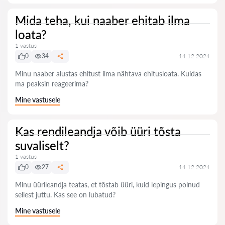
Mida teha, kui naaber ehitab ilma
loata?
1 vastus
0
34
14.12.2024
Minu naaber alustas ehitust ilma nähtava ehitusloata. Kuidas
ma peaksin reageerima?
Mine vastusele
Kas rendileandja võib üüri tõsta
suvaliselt?
1 vastus
0
27
14.12.2024
Minu üürileandja teatas, et tõstab üüri, kuid lepingus polnud
sellest juttu. Kas see on lubatud?
Mine vastusele