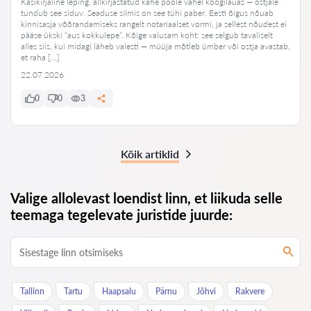
Käsikirjaline leping, allkirjastatud kahe poole vahel köögilauas — ostjale
tundub see siduv. Seaduse silmis on see tühi paber. Eesti õigus nõuab
kinnisasja võõrandamiseks rangelt notariaalset vormi, ja sellest nõudest ei
pääse ükski “aus kokkulepe”. Kõige valusam koht: see selgub tavaliselt
alles siis, kui midagi läheb valesti — müüja mõtleb ümber või ostja avastab,
et raha […]
22.07.2026
0
0
3
Kõik artiklid
Valige allolevast loendist linn, et liikuda selle
teemaga tegelevate juristide juurde:
Tallinn
Tartu
Haapsalu
Pärnu
Jõhvi
Rakvere