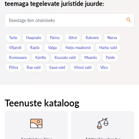
teemaga tegelevate juristide juurde:
Tartu
Haapsalu
Pärnu
Jõhvi
Rakvere
Narva
Viljandi
Rapla
Valga
Harju maakond
Harku vald
Kuressaare
Kärdla
Kuusalu vald
Maardu
Paide
Põlva
Rae vald
Saue vald
Viimsi vald
Võru
Teenuste kataloog