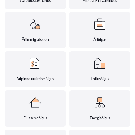
Agrotööstuse õigus
Arbitraaž ja vahendus
Äriimmigratsioon
Äriõigus
Äripinna üürimise õigus
Ehitusõigus
Eluasemeõigus
Energiaõigus