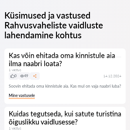
Küsimused ja vastused
Rahvusvaheliste vaidluste
lahendamine kohtus
Kas võin ehitada oma kinnistule aia
ilma naabri loata?
1 vastus
0
49
14.12.2024
Soovin ehitada oma kinnistule aia. Kas mul on vaja naabri luba?
Mine vastusele
Kuidas tegutseda, kui satute turistina
õiguslikku vaidlusesse?
1 vastus