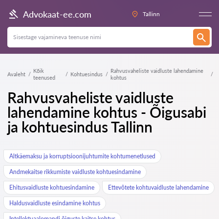
Advokaat-ee.com
Tallinn
Kõik
Rahvusvaheliste vaidluste lahendamine
Avaleht
Kohtuesindus
teenused
kohtus
Rahvusvaheliste vaidluste
lahendamine kohtus - Õigusabi
ja kohtuesindus Tallinn
Altkäemaksu ja korruptsioonijuhtumite kohtumenetlused
Andmekaitse rikkumiste vaidluste kohtuesindamine
Ehitusvaidluste kohtuesindamine
Ettevõtete kohtuvaidluste lahendamine
Haldusvaidluste esindamine kohtus
Intellektuaalomandi õiguste kaitse kohtus