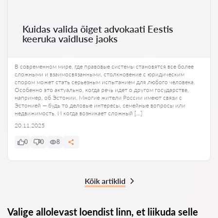
Kuidas valida õiget advokaati Eestis
keeruka vaidluse jaoks
В современном мире, где правовые системы становятся все более
сложными и взаимосвязанными, столкновение с юридическим
спором может стать серьезным испытанием для любого человека.
Особенно это актуально, когда речь идет о другом государстве,
например, об Эстонии. Многие жители России имеют связи с
Эстонией — будь то деловые интересы, семейные вопросы или
недвижимость. И когда возникает сложный […]
20.11.2025
0
0
8
Kõik artiklid
Valige allolevast loendist linn, et liikuda selle