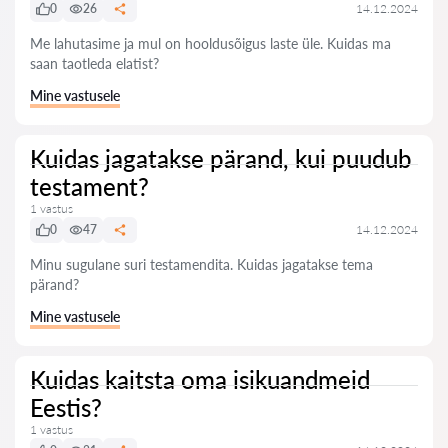
0
26
14.12.2024
Me lahutasime ja mul on hooldusõigus laste üle. Kuidas ma
saan taotleda elatist?
Mine vastusele
Kuidas jagatakse pärand, kui puudub
testament?
1 vastus
0
47
14.12.2024
Minu sugulane suri testamendita. Kuidas jagatakse tema
pärand?
Mine vastusele
Kuidas kaitsta oma isikuandmeid
Eestis?
1 vastus