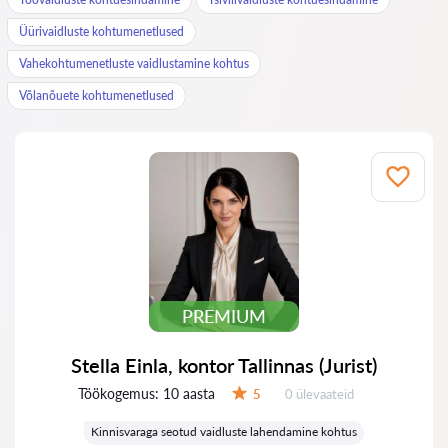
Üürivaidluste kohtumenetlused
Vahekohtumenetluste vaidlustamine kohtus
Võlanõuete kohtumenetlused
PREMIUM
Stella Einla, kontor Tallinnas (Jurist)
Töökogemus:
10 aasta
Ülevaateid:
5
0 ülevaateid
Hinnang:
Kinnisvaraga seotud vaidluste lahendamine kohtus