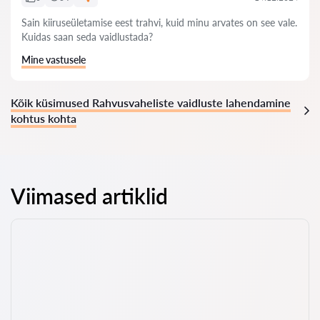
Sain kiiruseületamise eest trahvi, kuid minu arvates on see vale.
Kuidas saan seda vaidlustada?
Mine vastusele
Kõik küsimused Rahvusvaheliste vaidluste lahendamine
kohtus kohta
Viimased artiklid