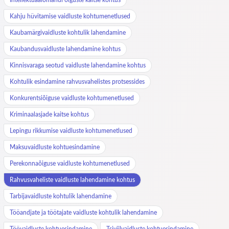
Kahju hüvitamise vaidluste kohtumenetlused
Kaubamärgivaidluste kohtulik lahendamine
Kaubandusvaidluste lahendamine kohtus
Kinnisvaraga seotud vaidluste lahendamine kohtus
Kohtulik esindamine rahvusvahelistes protsessides
Konkurentsiõiguse vaidluste kohtumenetlused
Kriminaalasjade kaitse kohtus
Lepingu rikkumise vaidluste kohtumenetlused
Maksuvaidluste kohtuesindamine
Perekonnaõiguse vaidluste kohtumenetlused
Rahvusvaheliste vaidluste lahendamine kohtus
Tarbijavaidluste kohtulik lahendamine
Tööandjate ja töötajate vaidluste kohtulik lahendamine
Töövaidluste kohtuesindamine
Tsiviilvaidluste kohtuesindamine