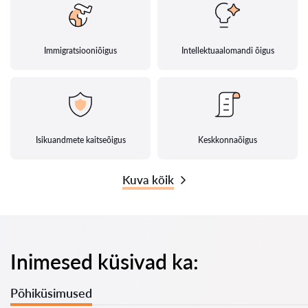
Immigratsiooniõigus
Intellektuaalomandi õigus
Isikuandmete kaitseõigus
Keskkonnaõigus
Kuva kõik
Inimesed küsivad ka:
Põhiküsimused