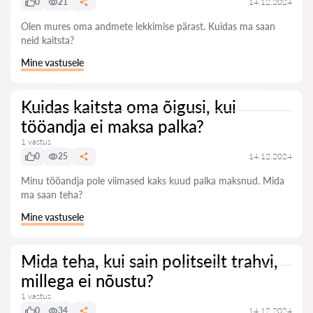
0
21
14.12.2024
Olen mures oma andmete lekkimise pärast. Kuidas ma saan
neid kaitsta?
Mine vastusele
Kuidas kaitsta oma õigusi, kui
tööandja ei maksa palka?
1 vastus
0
25
14.12.2024
Minu tööandja pole viimased kaks kuud palka maksnud. Mida
ma saan teha?
Mine vastusele
Mida teha, kui sain politseilt trahvi,
millega ei nõustu?
1 vastus
0
34
14.12.2024