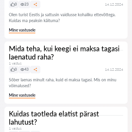
0
23
14.12.2024
Olen turist Eestis ja sattusin vaidlusse kohaliku ettevõttega.
Kuidas ma peaksin käituma?
Mine vastusele
Mida teha, kui keegi ei maksa tagasi
laenatud raha?
1 vastus
0
43
14.12.2024
Sõber laenas minult raha, kuid ei maksa tagasi. Mis on minu
võimalused?
Mine vastusele
Kuidas taotleda elatist pärast
lahutust?
1 vastus