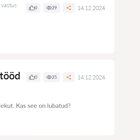
 vastus
14.12.2024
0
29
 tööd
14.12.2024
0
25
ekut. Kas see on lubatud?