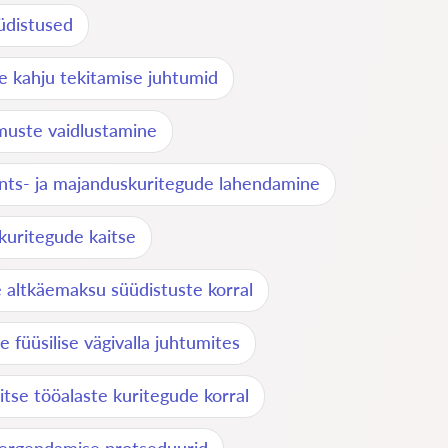
üüdistused
le kahju tekitamise juhtumid
emuste vaidlustamine
nts- ja majanduskuritegude lahendamine
kuritegude kaitse
e altkäemaksu süüdistuste korral
e füüsilise vägivalla juhtumites
itse tööalaste kuritegude korral