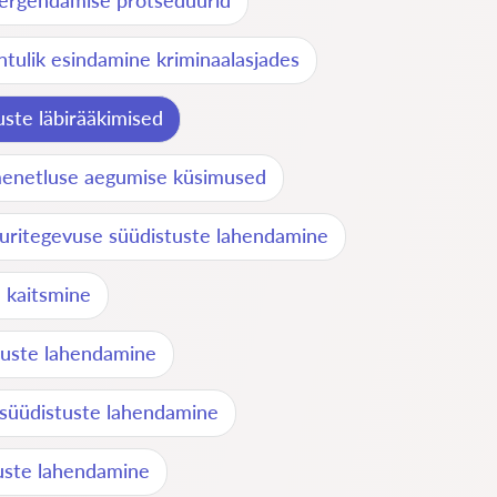
kergendamise protseduurid
htulik esindamine kriminaalasjades
ste läbirääkimised
menetluse aegumise küsimused
uritegevuse süüdistuste lahendamine
a kaitsmine
tuste lahendamine
süüdistuste lahendamine
uste lahendamine