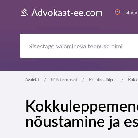
Advokaat-ee.com
Tallinn
Avaleht
Kõik teenused
Kriminaalõigus
Kokk
Kokkuleppemenet
nõustamine ja es