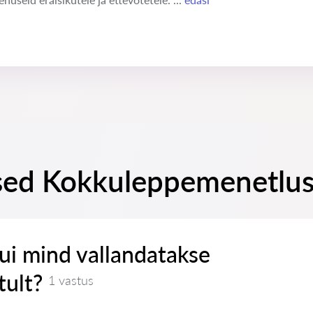
sed Kokkuleppemenetlust
ui mind vallandatakse
ult?
1 vastus