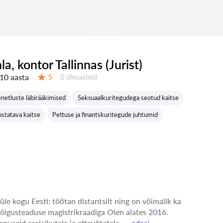
nla, kontor Tallinnas (Jurist)
10 aasta
Ülevaateid:
5
0 ülevaateid
Hinnang:
etluste läbirääkimised
Seksuaalkuritegudega seotud kaitse
ustatava kaitse
Pettuse ja finantskuritegude juhtumid
üle kogu Eesti: töötan distantsilt ning on võimalik ka
 õigusteaduse magistrikraadiga Olen alates 2016.
enuseid eraisikutele ja ettevõtetele. ...
edasi