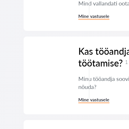
Mind vallandati oot
Mine vastusele
Kas tööandja
töötamise?
1
Minu tööandja soovib
nõuda?
Mine vastusele