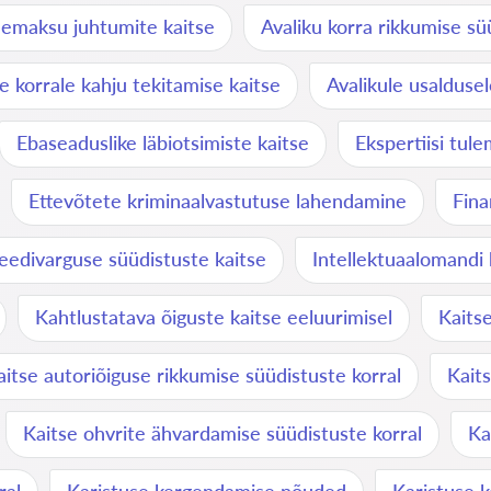
äemaksu juhtumite kaitse
Avaliku korra rikkumise s
le korrale kahju tekitamise kaitse
Avalikule usalduse
Ebaseaduslike läbiotsimiste kaitse
Ekspertiisi tul
Ettevõtete kriminaalvastutuse lahendamine
Fina
teedivarguse süüdistuste kaitse
Intellektuaalomandi 
Kahtlustatava õiguste kaitse eeluurimisel
Kaits
aitse autoriõiguse rikkumise süüdistuste korral
Kaits
Kaitse ohvrite ähvardamise süüdistuste korral
Ka