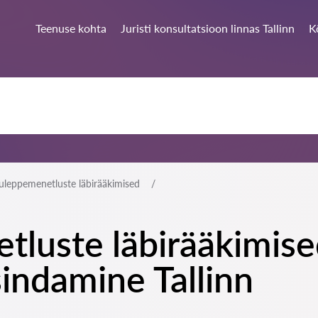
Teenuse kohta
Juristi konsultatsioon linnas Tallinn
K
uleppemenetluste läbirääkimised
luste läbirääkimised
indamine Tallinn