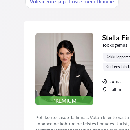
Võltsingute ja pettuste menetlemine
Stella Ei
Töökogemus:
Kokkuleppemen
Kuriteos kahtl
Jurist
Tallinn
PREMIUM
Põhikontor asub Tallinnas. Võtan kliente vastu 
kohapealne kohtumine teistes linnades. Jurist,
aastast professionaalselt osutanud juriidilisi te