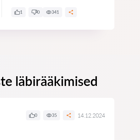
1
0
341
e läbirääkimised
14.12.2024
0
35