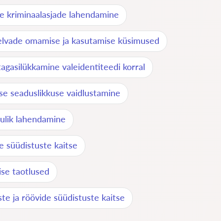
e kriminaalasjade lahendamine
elvade omamise ja kasutamise küsimused
agasilükkamine valeidentiteedi korral
se seaduslikkuse vaidlustamine
ulik lahendamine
 süüdistuste kaitse
se taotlused
te ja röövide süüdistuste kaitse