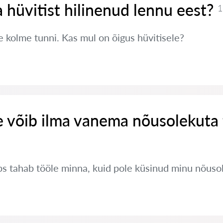
 hüvitist hilinenud lennu eest?
1
e kolme tunni. Kas mul on õigus hüvitisele?
e võib ilma vanema nõusolekuta
s tahab tööle minna, kuid pole küsinud minu nõusol