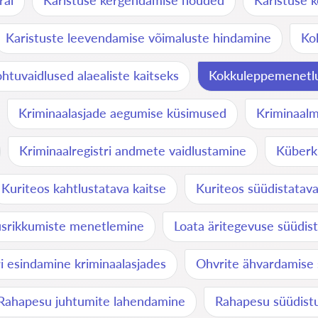
ral
Karistuse kergendamise nõuded
Karistuse 
Karistuste leevendamise võimaluste hindamine
Ko
htuvaidlused alaealiste kaitseks
Kokkuleppemenetlu
Kriminaalasjade aegumise küsimused
Kriminaal
Kriminaalregistri andmete vaidlustamine
Küberk
Kuriteos kahtlustatava kaitse
Kuriteos süüdistatav
lusrikkumiste menetlemine
Loata äritegevuse süüdis
i esindamine kriminaalasjades
Ohvrite ähvardamise 
Rahapesu juhtumite lahendamine
Rahapesu süüdist