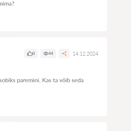
imima?
14.12.2024
0
44
sobiks paremini. Kas ta võib seda