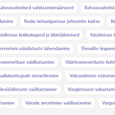
ahvusvahelised vahistamismäärused
Rahvusvahelist
ndamine
Raske kehavigastuse juhtumite kaitse
R
üdistuse kokkulepped ja läbirääkimised
Süüdistuse t
errorismi süüdistuste lahendamine
Tõendite kogumi
eomenetluse vaidlustamine
Väärteomenetluste koht
vallakuritegude menetlemine
Valeandmete esitamise
lesüüdistuste vaidlustamine
Vangistusest vabastami
ustamine
Varade arestimise vaidlustamine
Vargus