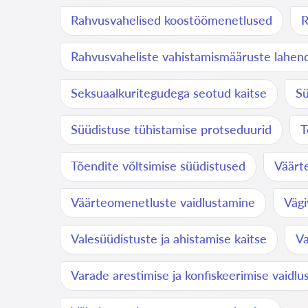
Rahvusvahelised koostöömenetlused
R
Rahvusvaheliste vahistamismääruste lahe
Seksuaalkuritegudega seotud kaitse
Sü
Süüdistuse tühistamise protseduurid
T
Tõendite võltsimise süüdistused
Väärt
Väärteomenetluste vaidlustamine
Vägi
Valesüüdistuste ja ahistamise kaitse
Va
Varade arestimise ja konfiskeerimise vaidl