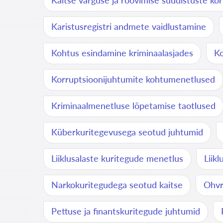
Kaitse varguse ja röövimise süüdistuste kor
Karistusregistri andmete vaidlustamine
Kohtus esindamine kriminaalasjades
Ko
Korruptsioonijuhtumite kohtumenetlused
Kriminaalmenetluse lõpetamise taotlused
Küberkuritegevusega seotud juhtumid
Liiklusalaste kuritegude menetlus
Liik
Narkokuritegudega seotud kaitse
Ohvr
Pettuse ja finantskuritegude juhtumid