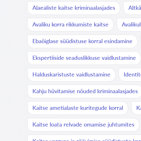
Alaealiste kaitse kriminaalasjades
Altk
Avaliku korra rikkumiste kaitse
Avaliku
Ebaõiglase süüdistuse korral esindamine
Ekspertiiside seaduslikkuse vaidlustamine
Halduskaristuste vaidlustamine
Identi
Kahju hüvitamise nõuded kriminaalasjades
Kaitse ametialaste kuritegude korral
K
Kaitse loata relvade omamise juhtumites