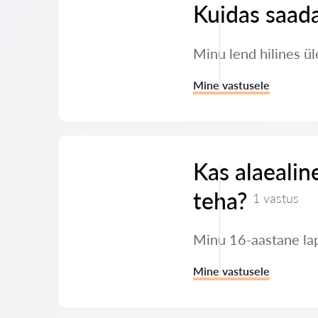
Kuidas saada
Minu lend hilines ül
Mine vastusele
Kas alaealin
teha?
1 vastus
Minu 16-aastane lap
Mine vastusele