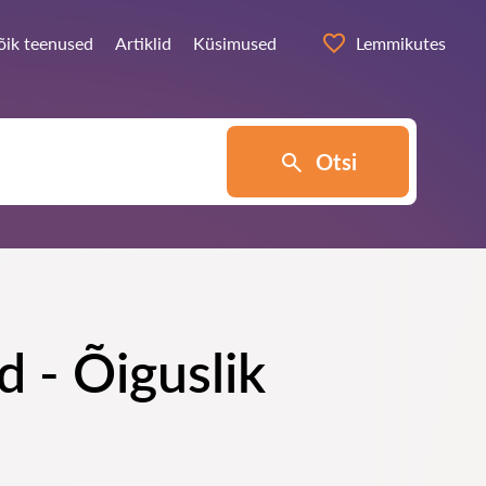
õik teenused
Artiklid
Küsimused
Lemmikutes
Otsi
 - Õiguslik