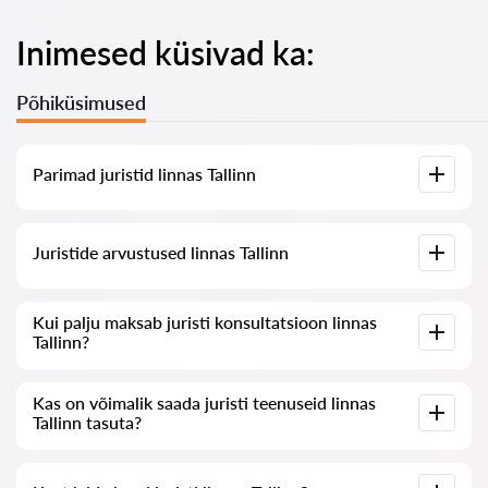
Inimesed küsivad ka:
Põhiküsimused
Parimad juristid linnas Tallinn
Meil on koostatud nimekiri parimatest juristidest linnas
Juristide arvustused linnas Tallinn
Tallinn koos täieliku infoga: hinnad, arvustused,
telefoninumber ja aadress.
Meie teenuses on kogutud ehtsad arvustused juristide kohta,
Kui palju maksab juristi konsultatsioon linnas
me ei kustuta negatiivseid arvustusi ega võimalda nende
Tallinn?
manipuleerimist.
Juristide konsultatsioon linnas Tallinn algab 80 eurost ja võib
Kas on võimalik saada juristi teenuseid linnas
olla kõrgem (hind sõltub küsimuse keerukusest ja vastuse
Tallinn tasuta?
vormist).
Alustuseks sõnastage oma küsimus selgelt ja lühidalt ning