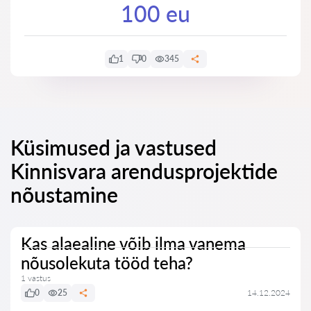
100 eu
1
0
345
Küsimused ja vastused
Kinnisvara arendusprojektide
nõustamine
Kas alaealine võib ilma vanema
nõusolekuta tööd teha?
1 vastus
0
25
14.12.2024