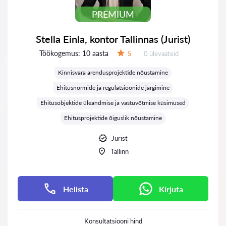
PREMIUM
Stella Einla, kontor Tallinnas (Jurist)
Töökogemus:
10 aasta
Ülevaateid:
5
0 ülevaateid
Hinnang:
Kinnisvara arendusprojektide nõustamine
Ehitusnormide ja regulatsioonide järgimine
Ehitusobjektide üleandmise ja vastuvõtmise küsimused
Ehitusprojektide õiguslik nõustamine
Jurist
Tallinn
Helista
Kirjuta
Konsultatsiooni hind