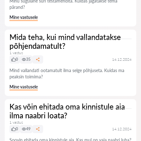
Minu sugulane suri testamendita. Kuidas jagatakse tema
pärand?
Mine vastusele
Mida teha, kui mind vallandatakse
põhjendamatult?
1 vastus
0
35
14.12.2024
Mind vallandati ootamatult ilma selge põhjuseta. Kuidas ma
peaksin toimima?
Mine vastusele
Kas võin ehitada oma kinnistule aia
ilma naabri loata?
1 vastus
0
49
14.12.2024
Soovin ehitada oma kinnistule aia. Kas mul on vaja naabri luba?