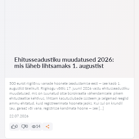
Ehitusseadustiku muudatused 2026:
mis läheb lihtsamaks 1. augustist
500 eurot riigilõivu vanade hoonete seadustamise eest — see kaob 1.
augustist täielikult. Riigikogu võttis 17. juunil 2026 vastu ehitusseadustiku
muudatused, mis on suunatud otse bürokraatia vähendamisele: pikem
ehitusteatise kehtivus, lihtsam kasutuslubade süsteem ja selgemad reeglid
ammu ehitatud, kuid registreerimata hoonete jaoks. Kui sul on krundil
sau, garaaž või vana, registrisse kandmata hoone — see […]
22.07.2026
0
0
14