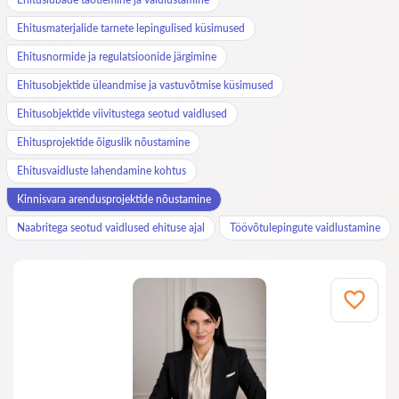
Ehitusmaterjalide tarnete lepingulised küsimused
Ehitusnormide ja regulatsioonide järgimine
Ehitusobjektide üleandmise ja vastuvõtmise küsimused
Ehitusobjektide viivitustega seotud vaidlused
Ehitusprojektide õiguslik nõustamine
Ehitusvaidluste lahendamine kohtus
Kinnisvara arendusprojektide nõustamine
Naabritega seotud vaidlused ehituse ajal
Töövõtulepingute vaidlustamine