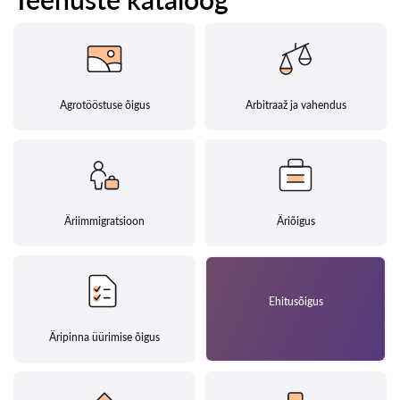
Agrotööstuse õigus
Arbitraaž ja vahendus
Äriimmigratsioon
Äriõigus
Ehitusõigus
Äripinna üürimise õigus