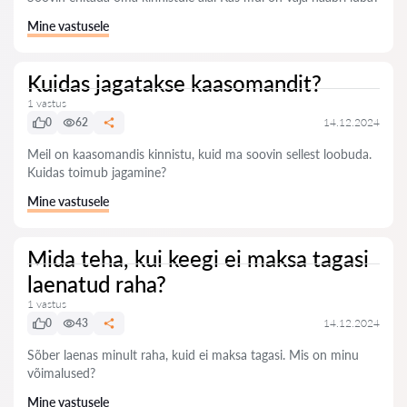
Mine vastusele
Kuidas jagatakse kaasomandit?
1 vastus
0
62
14.12.2024
Meil on kaasomandis kinnistu, kuid ma soovin sellest loobuda.
Kuidas toimub jagamine?
Mine vastusele
Mida teha, kui keegi ei maksa tagasi
laenatud raha?
1 vastus
0
43
14.12.2024
Sõber laenas minult raha, kuid ei maksa tagasi. Mis on minu
võimalused?
Mine vastusele