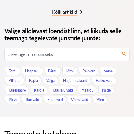
Kõik artiklid
Valige allolevast loendist linn, et liikuda selle
teemaga tegelevate juristide juurde:
Tartu
Haapsalu
Pärnu
Jõhvi
Rakvere
Narva
Viljandi
Rapla
Valga
Harju maakond
Harku vald
Kuressaare
Kärdla
Kuusalu vald
Maardu
Paide
Põlva
Rae vald
Saue vald
Viimsi vald
Võru
Teenuste kataloog