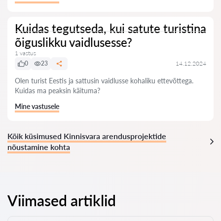
Kuidas tegutseda, kui satute turistina
õiguslikku vaidlusesse?
1 vastus
0
23
14.12.2024
Olen turist Eestis ja sattusin vaidlusse kohaliku ettevõttega.
Kuidas ma peaksin käituma?
Mine vastusele
Kõik küsimused Kinnisvara arendusprojektide
nõustamine kohta
Viimased artiklid