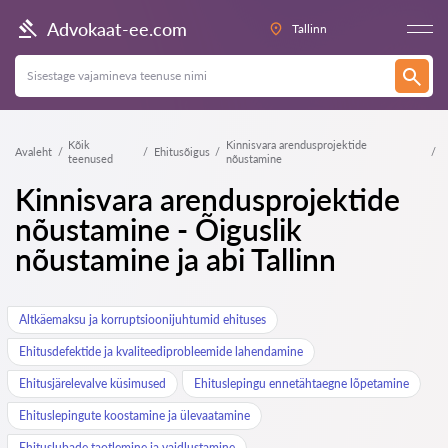
Advokaat-ee.com
Tallinn
Kõik
Kinnisvara arendusprojektide
Avaleht
Ehitusõigus
teenused
nõustamine
Kinnisvara arendusprojektide
nõustamine - Õiguslik
nõustamine ja abi Tallinn
Altkäemaksu ja korruptsioonijuhtumid ehituses
Ehitusdefektide ja kvaliteediprobleemide lahendamine
Ehitusjärelevalve küsimused
Ehituslepingu ennetähtaegne lõpetamine
Ehituslepingute koostamine ja ülevaatamine
Ehituslubade taotlemine ja vaidlustamine