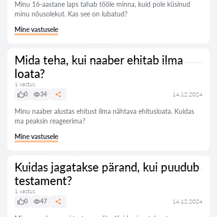
Minu 16-aastane laps tahab tööle minna, kuid pole küsinud
minu nõusolekut. Kas see on lubatud?
Mine vastusele
Mida teha, kui naaber ehitab ilma
loata?
1 vastus
0
34
14.12.2024
Minu naaber alustas ehitust ilma nähtava ehitusloata. Kuidas
ma peaksin reageerima?
Mine vastusele
Kuidas jagatakse pärand, kui puudub
testament?
1 vastus
0
47
14.12.2024