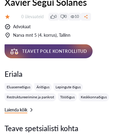
Xavier Seguí Solanes
Ülevaateid:
0 ülevaateid
0
0
10
Hinnang:
Advokaat
Narva mnt 5 (4. korrus), Tallinn
TEAVET POLE KONTROLLITUD
Eriala
Eluasemeõigus
Äriõigus
Lepingute õigus
Restruktureerimine ja pankrot
Tööõigus
Keskkonnaõigus
Laienda kõik
Teave spetsialisti kohta