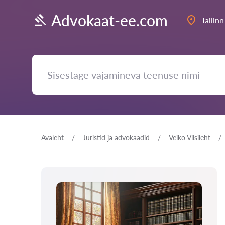
Advokaat-ee.com
Tallinn
Avaleht
Juristid ja advokaadid
Veiko Viisileht