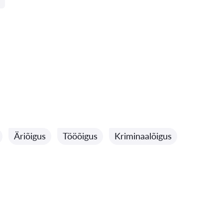
Äriõigus
Tööõigus
Kriminaalõigus