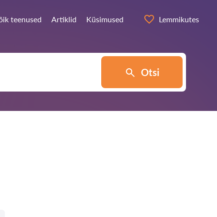
õik teenused
Artiklid
Küsimused
Lemmikutes
Otsi