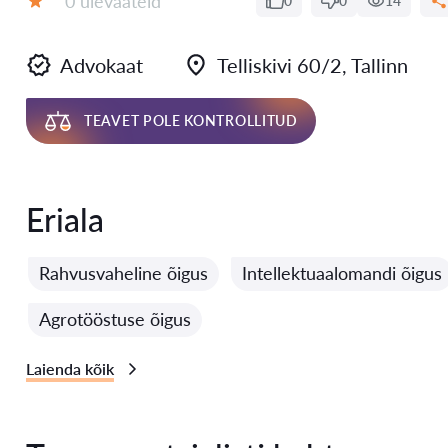
0 ülevaateid
0
0
14
Hinnang:
Advokaat
Telliskivi 60/2, Tallinn
TEAVET POLE KONTROLLITUD
Eriala
Rahvusvaheline õigus
Intellektuaalomandi õigus
Agrotööstuse õigus
Laienda kõik