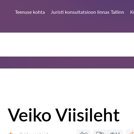
Teenuse kohta
Juristi konsultatsioon linnas Tallinn
K
Veiko Viisileht
Ülevaateid: