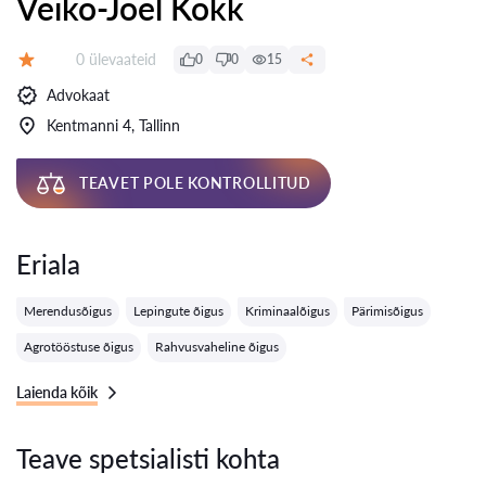
Veiko-Joel Kokk
Ülevaateid:
0 ülevaateid
0
0
15
Hinnang:
Advokaat
Kentmanni 4, Tallinn
TEAVET POLE KONTROLLITUD
Eriala
Merendusõigus
Lepingute õigus
Kriminaalõigus
Pärimisõigus
Agrotööstuse õigus
Rahvusvaheline õigus
Laienda kõik
Teave spetsialisti kohta