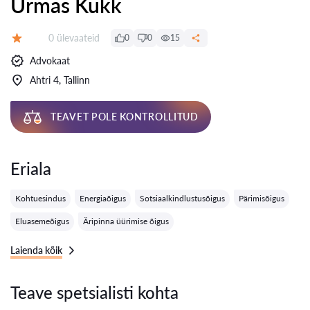
Urmas Kukk
Ülevaateid:
0 ülevaateid
0
0
15
Hinnang:
Advokaat
Ahtri 4, Tallinn
TEAVET POLE KONTROLLITUD
Eriala
Kohtuesindus
Energiaõigus
Sotsiaalkindlustusõigus
Pärimisõigus
Eluasemeõigus
Äripinna üürimise õigus
Laienda kõik
Teave spetsialisti kohta