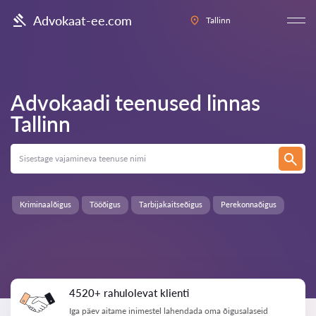
Advokaat-ee.com
Tallinn
Advokaadi teenused linnas
Tallinn
Kriminaalõigus
Tööõigus
Tarbijakaitseõigus
Perekonnaõigus
4520+ rahulolevat klienti
Iga päev aitame inimestel lahendada oma õigusalaseid