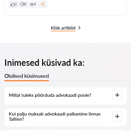
0
0
4
Kõik artiklid
Inimesed küsivad ka:
Olulised küsimused
Millal tuleks pöörduda advokaadi poole?
Millal on vaja pöörduda advokaadi poole? Inimesed
Kui palju maksab advokaadi palkamine linnas
otsustavad advokaadi poole pöörduda tavaliselt siis, kui neil
Tallinn?
on keerulised probleemid. Linnas Tallinn pöördutakse
advokaadi poole tihti alles siis, kui asi on juba kohtus või
asutuses ja ei kulge soovitud viisil. Veelgi hullem on olukord,