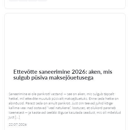
Ettevõtte saneerimine 2026: aken, mis
sulgub püsiva maksejõuetusega
Saneerimine ei ole pankroti vastand — see on aken, mis sulgub täpselt
hetkel, mil ettevõte muutub püsivalt maksejõuetuks. Enne seda hetke on
abinõusid. Pärast seda on ainult pankrot. Just siin teevad juhid kõige
kallima vea: nad ootavad “veel natukene”, lootuses, et olukord paraneb
iseenesest — ja kaotavad seeläbi õiguse kasutada seadust, mis oli mõeldud
just […]
22.07.2026