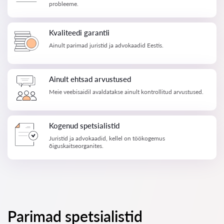
probleeme.
Kvaliteedi garantii
Ainult parimad juristid ja advokaadid Eestis.
Ainult ehtsad arvustused
Meie veebisaidil avaldatakse ainult kontrollitud arvustused.
Kogenud spetsialistid
Juristid ja advokaadid, kellel on töökogemus
õiguskaitseorganites.
Parimad spetsialistid