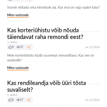
Soovin ehitada oma kinnistule aia. Kas mul on vaja naabri luba?
Mine vastusele
Kas korteriühistu võib nõuda
täiendavat raha remondi eest?
1 vastus
0
37
14.12.2024
Meie korteriühistu küsib suuremat remonditasu. Kas see on
seaduslik?
Mine vastusele
Kas rendileandja võib üüri tõsta
suvaliselt?
1 vastus
0
27
14.12.2024