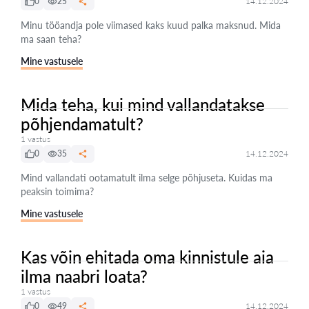
0
25
14.12.2024
Minu tööandja pole viimased kaks kuud palka maksnud. Mida
ma saan teha?
Mine vastusele
Mida teha, kui mind vallandatakse
põhjendamatult?
1 vastus
0
35
14.12.2024
Mind vallandati ootamatult ilma selge põhjuseta. Kuidas ma
peaksin toimima?
Mine vastusele
Kas võin ehitada oma kinnistule aia
ilma naabri loata?
1 vastus
0
49
14.12.2024