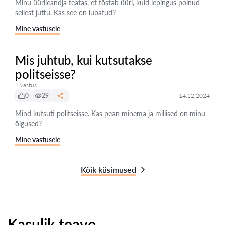
Minu üürileandja teatas, et tõstab üüri, kuid lepingus polnud
sellest juttu. Kas see on lubatud?
Mine vastusele
Mis juhtub, kui kutsutakse
politseisse?
1 vastus
0
29
14.12.2024
Mind kutsuti politseisse. Kas pean minema ja millised on minu
õigused?
Mine vastusele
Kõik küsimused
Kasulik teave