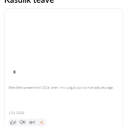
x
Ettevõtte saneerimine 2026: aken, mis sulgub püsiva maksejõuetusega
1.01.2020
0
0
4