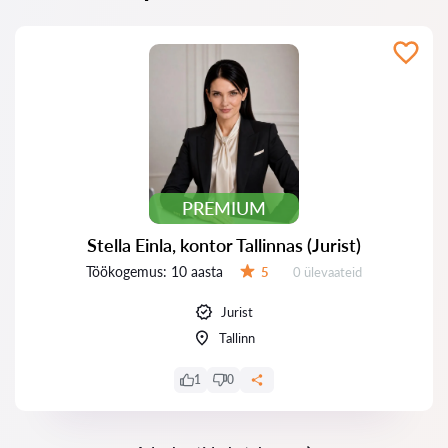
PREMIUM
Stella Einla, kontor Tallinnas (Jurist)
Töökogemus:
10 aasta
Ülevaateid:
5
0 ülevaateid
Hinnang:
Jurist
Tallinn
1
0