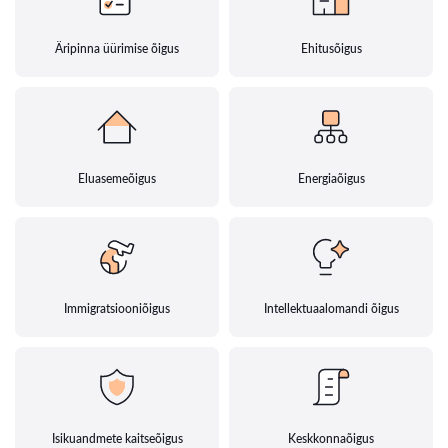
Äripinna üürimise õigus
Ehitusõigus
Eluasemeõigus
Energiaõigus
Immigratsiooniõigus
Intellektuaalomandi õigus
Isikuandmete kaitseõigus
Keskkonnaõigus