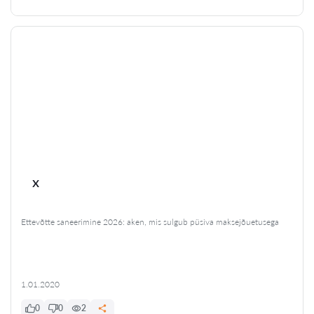
x
Ettevõtte saneerimine 2026: aken, mis sulgub püsiva maksejõuetusega
1.01.2020
0
0
2