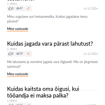
1 vastus
0
47
14.12.2024
Minu sugulane suri testamendita. Kuidas jagatakse tema
pärand?
Mine vastusele
Kuidas jagada vara pärast lahutust?
1 vastus
0
59
14.12.2024
Me lahutame ja soovime jagada vara õiglaselt. Mis on järgmised
sammud?
Mine vastusele
Kuidas kaitsta oma õigusi, kui
tööandja ei maksa palka?
1 vastus