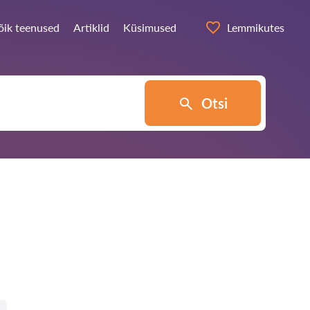
õik teenused
Artiklid
Küsimused
Lemmikutes
Otsi