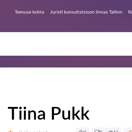
Teenuse kohta
Juristi konsultatsioon linnas Tallinn
K
Tiina Pukk
Ülevaateid: