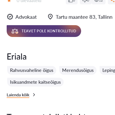
0 ülevaateid
0
0
12
Hinnang:
Advokaat
Tartu maantee 83, Tallinn
TEAVET POLE KONTROLLITUD
Eriala
Rahvusvaheline õigus
Merendusõigus
Lepin
Isikuandmete kaitseõigus
Laienda kõik