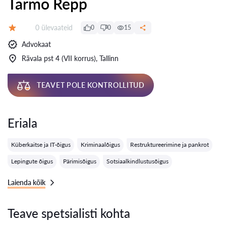
Tarmo Repp
Ülevaateid:
0 ülevaateid
0
0
15
Hinnang:
Advokaat
Rävala pst 4 (VII korrus), Tallinn
TEAVET POLE KONTROLLITUD
Eriala
Küberkaitse ja IT-õigus
Kriminaalõigus
Restruktureerimine ja pankrot
Lepingute õigus
Pärimisõigus
Sotsiaalkindlustusõigus
Laienda kõik
Teave spetsialisti kohta