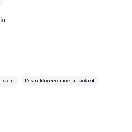
linn
niõigus
Restruktureerimine ja pankrot