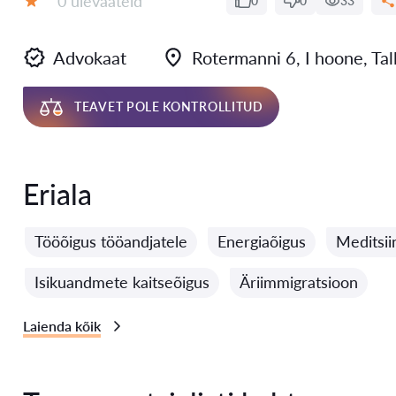
0 ülevaateid
0
0
33
Hinnang:
Advokaat
Rotermanni 6, I hoone, Tal
TEAVET POLE KONTROLLITUD
Eriala
Tööõigus tööandjatele
Energiaõigus
Meditsii
Isikuandmete kaitseõigus
Äriimmigratsioon
Laienda kõik