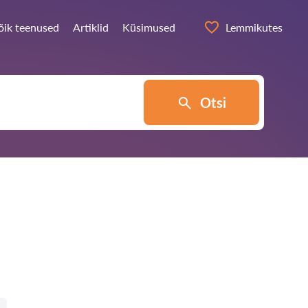
õik teenused
Artiklid
Küsimused
Lemmikutes
Otsi