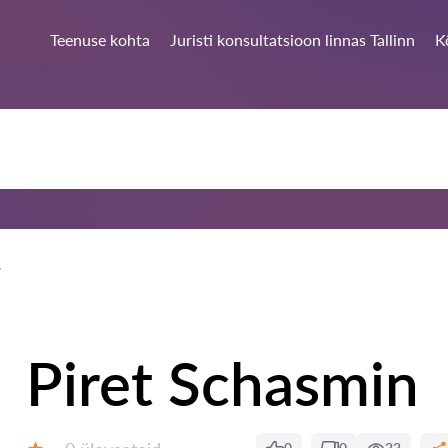
Teenuse kohta
Juristi konsultatsioon linnas Tallinn
K
Piret Schasmin
Ülevaateid: