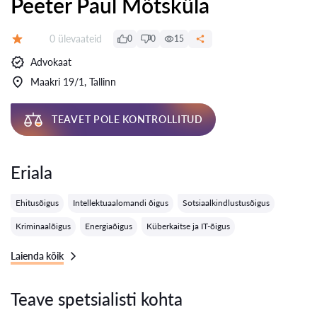
Peeter Paul Mõtsküla
Ülevaateid:
0 ülevaateid
0
0
15
Hinnang:
Advokaat
Maakri 19/1, Tallinn
TEAVET POLE KONTROLLITUD
Eriala
Ehitusõigus
Intellektuaalomandi õigus
Sotsiaalkindlustusõigus
Kriminaalõigus
Energiaõigus
Küberkaitse ja IT-õigus
Laienda kõik
Teave spetsialisti kohta