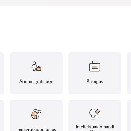
Äriimmigratsioon
Äriõigus
Intellektuaalomandi
Immigratsiooniõigus