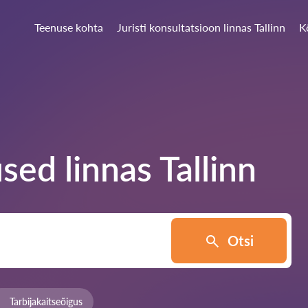
Teenuse kohta
Juristi konsultatsioon linnas Tallinn
K
sed linnas
Tallinn
Otsi
Tarbijakaitseõigus