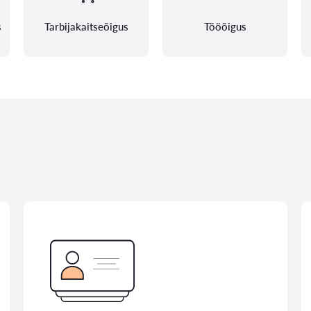
s
Tarbijakaitseõigus
Tööõigus