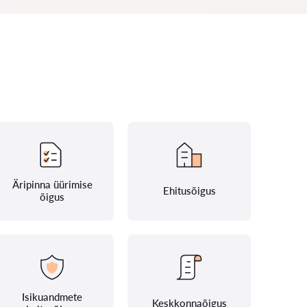
Äripinna üürimise
Ehitusõigus
õigus
Isikuandmete
Keskkonnaõigus