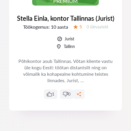
PREMIUM
Stella Einla, kontor Tallinnas (Jurist)
Töökogemus:
10 aasta
Ülevaateid:
5
0 ülevaateid
Hinnang:
Jurist
Tallinn
Põhikontor asub Tallinnas. Võtan kliente vastu
üle kogu Eesti: töötan distantsilt ning on
võimalik ka kohapealne kohtumine teistes
linnades. Jurist, ...
1
0