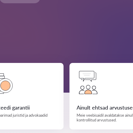
teedi garantii
Ainult ehtsad arvustus
parimad juristid ja advokaadid
Meie veebisaidil avaldatakse ainul
kontrollitud arvustused.