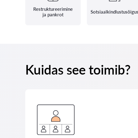
Restruktureerimine
Sotsiaalkindlustusõigu
ja pankrot
Kuidas see toimib?