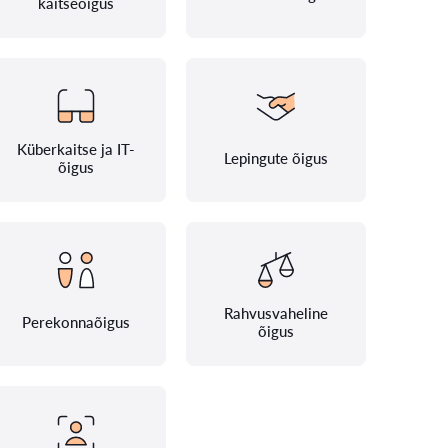
kaitseõigus
Küberkaitse ja IT-
Lepingute õigus
õigus
Rahvusvaheline
Perekonnaõigus
õigus