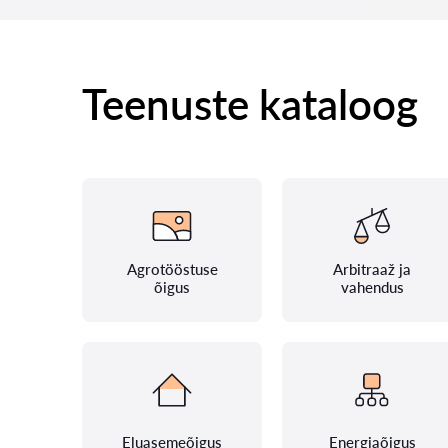
Teenuste kataloog
Agrotööstuse
Arbitraaž ja
õigus
vahendus
Eluasemeõigus
Energiaõigus