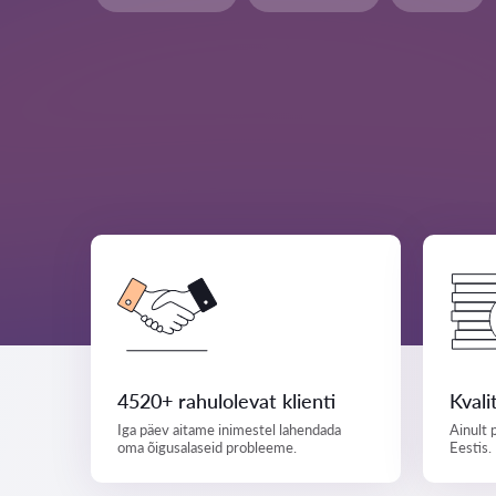
4520+ rahulolevat klienti
Kvali
Iga päev aitame inimestel lahendada
Ainult 
oma õigusalaseid probleeme.
Eestis.