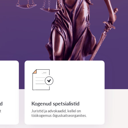
ed
Kogenud spetsialistid
t
Juristid ja advokaadid, kellel on
töökogemus õiguskaitseorganites.