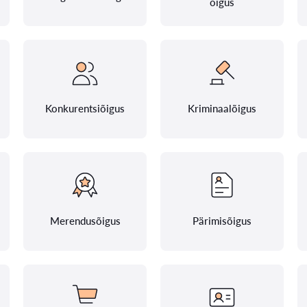
õigus
Konkurentsiõigus
Kriminaalõigus
Merendusõigus
Pärimisõigus