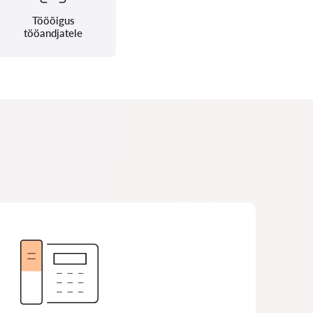
Tööõigus
tööandjatele