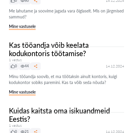
0
60
14.12.2024
Me lahutame ja soovime jagada vara õiglaselt. Mis on järgmised
sammud?
Mine vastusele
Kas tööandja võib keelata
kodukontoris töötamise?
1 vastus
0
44
14.12.2024
Minu tööandja soovib, et ma töötaksin ainult kontoris, kuigi
kodukontor sobiks paremini. Kas ta võib seda nõuda?
Mine vastusele
Kuidas kaitsta oma isikuandmeid
Eestis?
1 vastus
0
21
14.12.2024