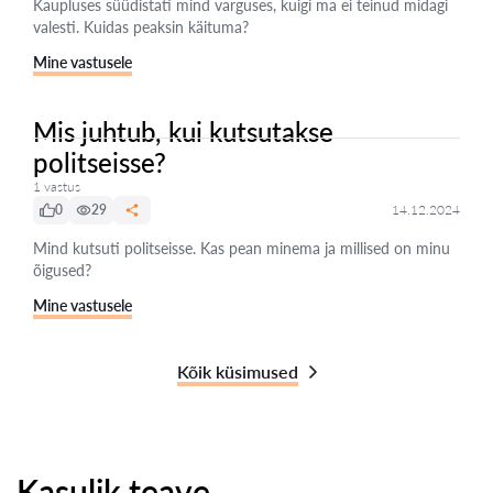
Kaupluses süüdistati mind varguses, kuigi ma ei teinud midagi
valesti. Kuidas peaksin käituma?
Mine vastusele
Mis juhtub, kui kutsutakse
politseisse?
1 vastus
0
29
14.12.2024
Mind kutsuti politseisse. Kas pean minema ja millised on minu
õigused?
Mine vastusele
Kõik küsimused
Kasulik teave