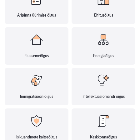
Äripinna üürimise õigus
Ehitusõigus
Eluasemeõigus
Energiaõigus
Immigratsiooniõigus
Intellektuaalomandi õigus
Isikuandmete kaitseõigus
Keskkonnaõigus