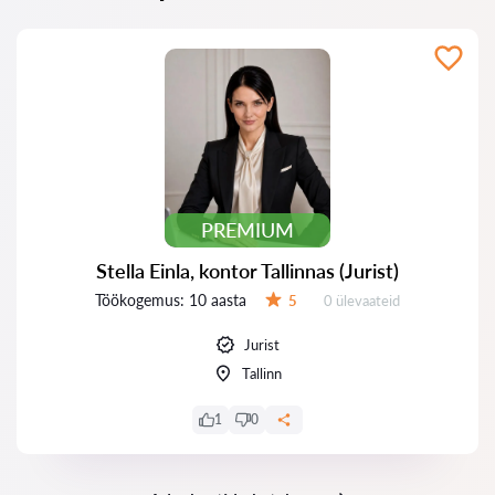
PREMIUM
Stella Einla, kontor Tallinnas (Jurist)
Töökogemus:
10 aasta
Ülevaateid:
5
0 ülevaateid
Hinnang:
Jurist
Tallinn
1
0