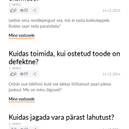
1 vastus
0
32
14.12.2024
Leidsin oma rendilepingust vea, mis ei vasta kokkuleppele.
Kuidas saan seda parandada?
Mine vastusele
Kuidas toimida, kui ostetud toode on
defektne?
1 vastus
0
19
14.12.2024
Ostsin uue telefoni, kuid see lakkas töötamast paari päeva
jooksul. Mis on minu õigused?
Mine vastusele
Kuidas jagada vara pärast lahutust?
1 vastus