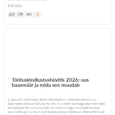
8.08.2026
0
0
6
Töötuskindlustushüvitis 2026: uus
baasmäär ja mida see muudab
1. jaanuaril 2026 kadus Eestis töötutoetus – selle asemele tuli uus
baasmääras töötuskindlustushüvitis. Kui varem said tuge peamiselt need,
kes kaotasid töö sunniviisiliselt, siis nüüd on õigus hüvitisele ka omal
soovil lahkujal, kui ta on kolme aasta jooksul töötanud vähemalt 8 kuud.