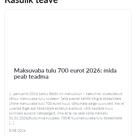
Maksuvaba tulu 700 eurot 2026: mida
peab teadma
1. jaanuarist 2026 kadus Eestis nn maksuküür – keeruline, sissetulekust
sõltuv maksuvaba tulu süsteem. Selle asemel kehtib kõigile tööealistele
ühtne maksuvaba tulu 700 eurot kuus, sõltumata palga suurusest. Kes ei
uuenda õigel ajal tööandjale esitatud avaldust, võib kaotada kuus
kümneid eurosid netopalgast, ilma et ta ise seda kohe märkaks.
01.01.2026jõustumise kuupäev 700 €/kuumaksuvaba tulu tööealistele
[…]
8.08.2026