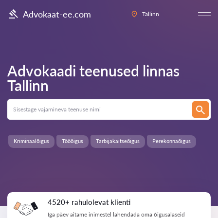
Advokaat-ee.com
Tallinn
Advokaadi teenused linnas
Tallinn
Kriminaalõigus
Tööõigus
Tarbijakaitseõigus
Perekonnaõigus
4520+ rahulolevat klienti
Iga päev aitame inimestel lahendada oma õigusalaseid