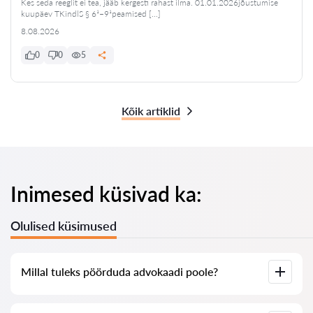
Kes seda reeglit ei tea, jääb kergesti rahast ilma. 01.01.2026jõustumise
kuupäev TKindlS § 6¹–9¹peamised […]
8.08.2026
0
0
5
Kõik artiklid
Inimesed küsivad ka:
Olulised küsimused
Millal tuleks pöörduda advokaadi poole?
Millal on vaja pöörduda advokaadi poole? Inimesed