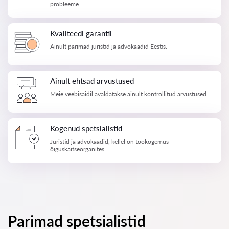
probleeme.
Kvaliteedi garantii
Ainult parimad juristid ja advokaadid Eestis.
Ainult ehtsad arvustused
Meie veebisaidil avaldatakse ainult kontrollitud arvustused.
Kogenud spetsialistid
Juristid ja advokaadid, kellel on töökogemus
õiguskaitseorganites.
Parimad spetsialistid