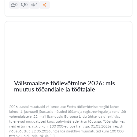
0
0
4
Välismaalase töölevõtmine 2026: mis
muutus tööandjale ja töötajale
2026. aastal muutusid välismaalase Eestis töölevõtmise reeglid kahes
laines: 1. jaanuaril jõustusid nõuded tööandja registreeringule ja renditöö
vahendajatele, 22. mail lisandusid Euroopa Liidu ühtse loa direktiivist
tulenevad muudatused koos trahvimäärade järsu tõusuga. Tööandja, kes
neid ei tunne, riskib kuni 100 000-eurose trahviga. 01.01.2026äriregistri
nõue jõustub 22.05.2026ühtse loa direktiivi muudatused kuni 100 000
€trahv juriidilisele isikule […]