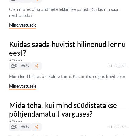
Olen mures oma andmete lekkimise pärast. Kuidas ma saan
neid kaitsta?
Mine vastusele
Kuidas saada hüvitist hilinenud lennu
eest?
1 vastus
0
29
14.12.2024
Minu lend hilines üle kolme tunni. Kas mul on õigus hüvitisele?
Mine vastusele
Mida teha, kui mind süüdistatakse
põhjendamatult varguses?
1 vastus
0
39
14.12.2024