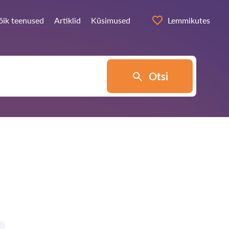
õik teenused
Artiklid
Küsimused
Lemmikutes
Otsi