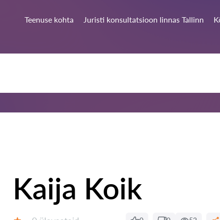
Teenuse kohta
Juristi konsultatsioon linnas Tallinn
K
Kaija Koik
Ülevaateid: