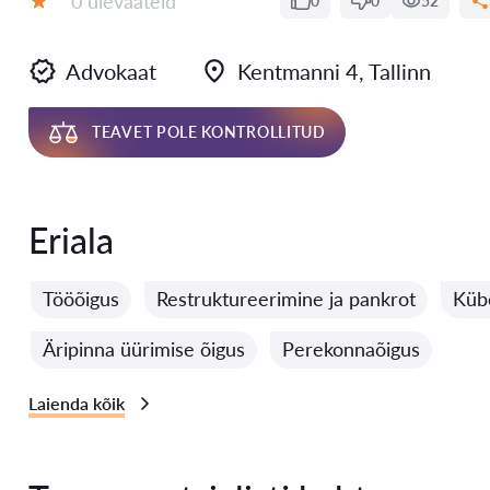
0 ülevaateid
0
0
52
Hinnang:
Advokaat
Kentmanni 4, Tallinn
TEAVET POLE KONTROLLITUD
Eriala
Tööõigus
Restruktureerimine ja pankrot
Kübe
Äripinna üürimise õigus
Perekonnaõigus
Laienda kõik