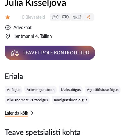
Julia Kisseljova
Ülevaateid:
0 ülevaateid
0
0
12
Hinnang:
Advokaat
Kentmanni 4, Tallinn
TEAVET POLE KONTROLLITUD
Eriala
Äriõigus
Äriimmigratsioon
Maksuõigus
Agrotööstuse õigus
Isikuandmete kaitseõigus
Immigratsiooniõigus
Laienda kõik
Teave spetsialisti kohta